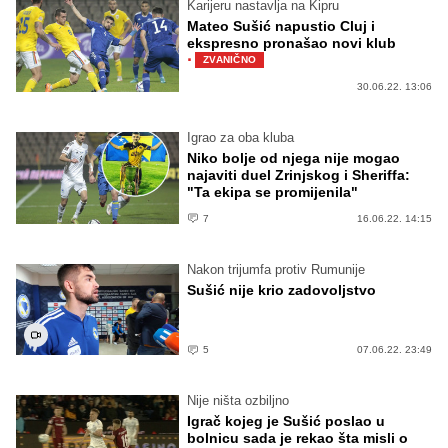
Karijeru nastavlja na Kipru
Mateo Sušić napustio Cluj i
ekspresno pronašao novi klub
·
ZVANIČNO
30.06.22. 13:06
Igrao za oba kluba
Niko bolje od njega nije mogao
najaviti duel Zrinjskog i Sheriffa:
"Ta ekipa se promijenila"
7
16.06.22. 14:15
Nakon trijumfa protiv Rumunije
Sušić nije krio zadovoljstvo
5
07.06.22. 23:49
Nije ništa ozbiljno
Igrač kojeg je Sušić poslao u
bolnicu sada je rekao šta misli o