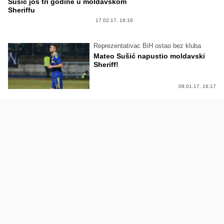
Sušić još tri godine u moldavskom
Sheriffu
17.02.17. 19:16
Reprezentativac BiH ostao bez kluba
Mateo Sušić napustio moldavski
Sheriff!
09.01.17. 16:17