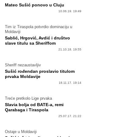
Mateo Sušić ponovo u Cluju
10.06.19. 19:49
Tim iz Tiraspola potvrdio dominaciju u
Moldaviji
Sablić, Hrgović, Avdić i društvo
slave titulu sa Sheriffom
21.10.18. 19:55
Sheriff nezaustavljiv
Sušić rođendan proslavio titulom
prvaka Moldavije
18.11.17. 19:14
Treće pretkolo Lige prvaka
Slavia bolja od BATE-a, remi
Qarabaga i Tiraspola
25.07.17. 21:22
Ostaje u Moldaviji