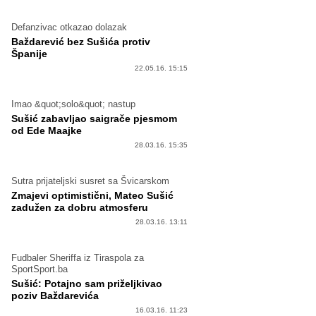
Defanzivac otkazao dolazak
Baždarević bez Sušića protiv
Španije
22.05.16. 15:15
Imao &quot;solo&quot; nastup
Sušić zabavljao saigrače pjesmom
od Ede Maajke
28.03.16. 15:35
Sutra prijateljski susret sa Švicarskom
Zmajevi optimistični, Mateo Sušić
zadužen za dobru atmosferu
28.03.16. 13:11
Fudbaler Sheriffa iz Tiraspola za
SportSport.ba
Sušić: Potajno sam priželjkivao
poziv Baždarevića
16.03.16. 11:23