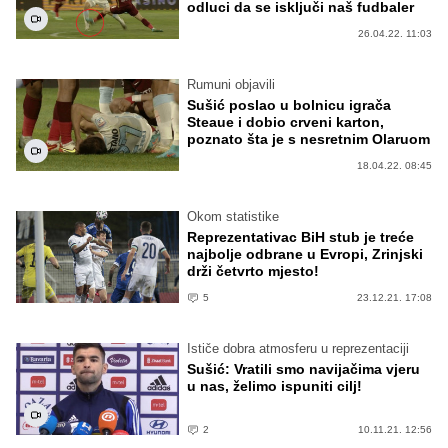
odluci da se isključi naš fudbaler
26.04.22. 11:03
Rumuni objavili
Sušić poslao u bolnicu igrača
Steaue i dobio crveni karton,
poznato šta je s nesretnim Olaruom
18.04.22. 08:45
Okom statistike
Reprezentativac BiH stub je treće
najbolje odbrane u Evropi, Zrinjski
drži četvrto mjesto!
5
23.12.21. 17:08
Ističe dobra atmosferu u reprezentaciji
Sušić: Vratili smo navijačima vjeru
u nas, želimo ispuniti cilj!
2
10.11.21. 12:56