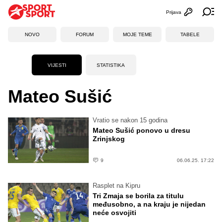
Prijava
Otvori profi
Ot
NOVO
FORUM
MOJE TEME
TABELE
VIJESTI
STATISTIKA
Mateo Sušić
Vratio se nakon 15 godina
Mateo Sušić ponovo u dresu
Zrinjskog
9
06.06.25. 17:22
Rasplet na Kipru
Tri Zmaja se borila za titulu
međusobno, a na kraju je nijedan
neće osvojiti