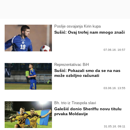
Poslije osvajanja Kirin kupa
Sušić: Ovaj trofej nam mnogo znači
07.06.16. 16:57
Reprezentativac BiH
Sušić: Pokazali smo da se na nas
može ozbiljno računati
03.06.16. 13:55
Bh. trio iz Tiraspola slavi
Galešić donio Sheriffu novu titulu
prvaka Moldavije
31.05.16. 09:11