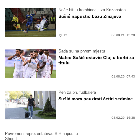
Neće biti u kombinaciji za Kazahstan
Sušić napustio bazu Zmajeva
12
06.09.21. 13:20
Sada su na prvom mjestu
Mateo Sušić ostavio Cluj u borbi za
titulu
01.08.20. 07:43
Peh za bh. fudbalera
Sušić mora pauzirati četiri sedmice
08.02.20. 16:38
Povremeni reprezentativac BiH napustio
Sheriff