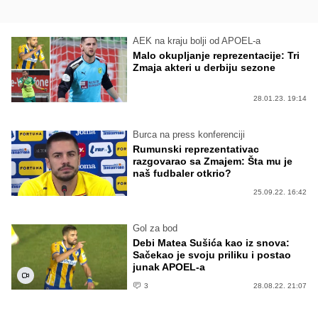
AEK na kraju bolji od APOEL-a
Malo okupljanje reprezentacije: Tri
Zmaja akteri u derbiju sezone
28.01.23. 19:14
Burca na press konferenciji
Rumunski reprezentativac
razgovarao sa Zmajem: Šta mu je
naš fudbaler otkrio?
25.09.22. 16:42
Gol za bod
Debi Matea Sušića kao iz snova:
Sačekao je svoju priliku i postao
junak APOEL-a
3
28.08.22. 21:07