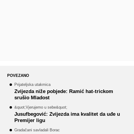
POVEZANO
Prijateljska utakmica
Zvijezda niže pobjede: Ramić hat-trickom
srušio Mladost
&quot;Vjerujemo u sebe&quot;
Jusufbegović: Zvijezda ima kvalitet da uđe u
Premijer ligu
Gradačani savladali Borac