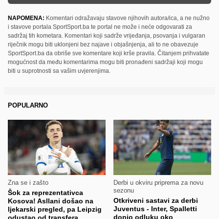
NAPOMENA:
Komentari odražavaju stavove njihovih autora/ica, a ne nužno
i stavove portala SportSport.ba te portal ne može i neće odgovarati za
sadržaj tih kometara. Komentari koji sadrže vrijeđanja, psovanja i vulgaran
riječnik mogu biti uklonjeni bez najave i objašnjenja, ali to ne obavezuje
SportSport.ba da obriše sve komentare koji krše pravila. Čitanjem prihvatate
mogućnost da među komentarima mogu biti pronađeni sadržaji koji mogu
biti u suprotnosti sa vašim uvjerenjima.
POPULARNO
Zna se i zašto
Derbi u okviru priprema za novu
sezonu
Šok za reprezentativca
Otkriveni sastavi za derbi
Kosova! Asllani došao na
Juventus - Inter, Spalletti
ljekarski pregled, pa Leipzig
donio odluku oko
odustao od transfera