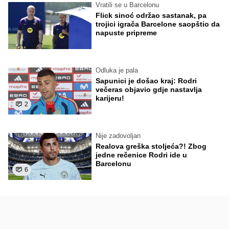
Vratili se u Barcelonu
Flick sinoć održao sastanak, pa
trojici igrača Barcelone saopštio da
napuste pripreme
Odluka je pala
Sapunici je došao kraj: Rodri
večeras objavio gdje nastavlja
karijeru!
2
Nije zadovoljan
Realova greška stoljeća?! Zbog
jedne rečenice Rodri ide u
Barcelonu
6