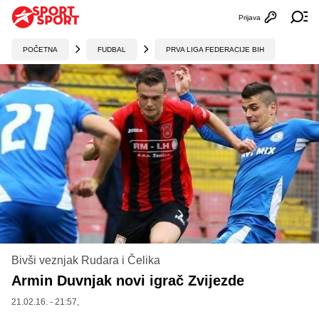
Prijava
Otvori profi
Ot
POČETNA
FUDBAL
PRVA LIGA FEDERACIJE BIH
Bivši veznjak Rudara i Čelika
Armin Duvnjak novi igrač Zvijezde
21.02.16. - 21:57,