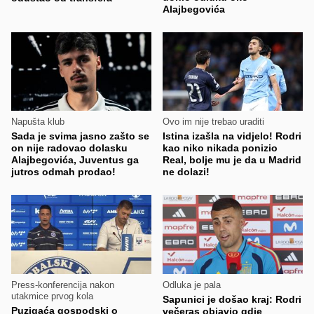
Alajbegovića
Napušta klub
Ovo im nije trebao uraditi
Sada je svima jasno zašto se
Istina izašla na vidjelo! Rodri
on nije radovao dolasku
kao niko nikada ponizio
Alajbegovića, Juventus ga
Real, bolje mu je da u Madrid
jutros odmah prodao!
ne dolazi!
Press-konferencija nakon
Odluka je pala
utakmice prvog kola
Sapunici je došao kraj: Rodri
Puzigaća gospodski o
večeras objavio gdje