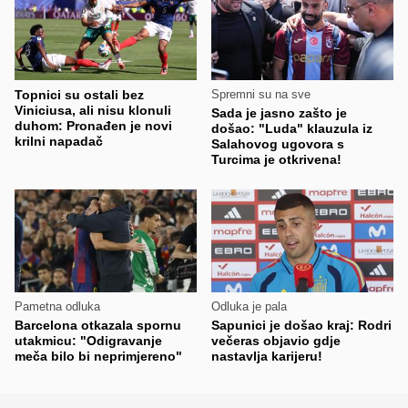
Topnici su ostali bez
Spremni su na sve
Viniciusa, ali nisu klonuli
Sada je jasno zašto je
duhom: Pronađen je novi
došao: "Luda" klauzula iz
krilni napadač
Salahovog ugovora s
Turcima je otkrivena!
Pametna odluka
Odluka je pala
Barcelona otkazala spornu
Sapunici je došao kraj: Rodri
utakmicu: "Odigravanje
večeras objavio gdje
meča bilo bi neprimjereno"
nastavlja karijeru!