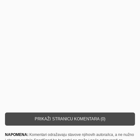
PRIKAŽI STRANICU KOMENTARA (0)
NAPOMENA:
Komentari odražavaju stavove njihovih autora/ica, a ne nužno