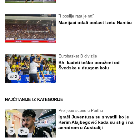
"I poslije rata je rat"
Manijaci odali počast Izetu Naniću
Eurobasket B divizije
Bh. kadeti teško poraženi od
Švedske u drugom kolu
2
NAJČITANIJE IZ KATEGORIJE
Prelijepe scene u Perthu
Igrači Juventusa su shvatili ko je
Kerim Alajbegović kada su stigli na
aerodrom u Australiji
1