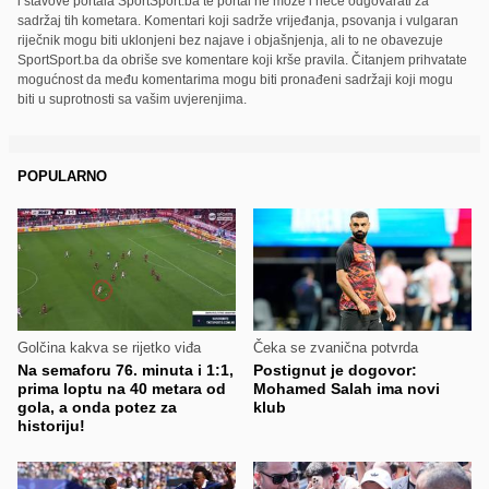
i stavove portala SportSport.ba te portal ne može i neće odgovarati za
sadržaj tih kometara. Komentari koji sadrže vrijeđanja, psovanja i vulgaran
riječnik mogu biti uklonjeni bez najave i objašnjenja, ali to ne obavezuje
SportSport.ba da obriše sve komentare koji krše pravila. Čitanjem prihvatate
mogućnost da među komentarima mogu biti pronađeni sadržaji koji mogu
biti u suprotnosti sa vašim uvjerenjima.
POPULARNO
Golčina kakva se rijetko viđa
Čeka se zvanična potvrda
Na semaforu 76. minuta i 1:1,
Postignut je dogovor:
prima loptu na 40 metara od
Mohamed Salah ima novi
gola, a onda potez za
klub
historiju!