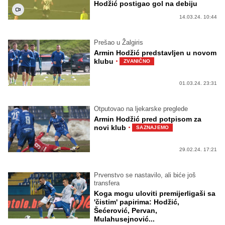
Hodžić postigao gol na debiju
14.03.24. 10:44
Prešao u Žalgiris
Armin Hodžić predstavljen u novom
·
klubu
ZVANIČNO
01.03.24. 23:31
Otputovao na ljekarske preglede
Armin Hodžić pred potpisom za
·
novi klub
SAZNAJEMO
29.02.24. 17:21
Prvenstvo se nastavilo, ali biće još
transfera
Koga mogu uloviti premijerligaši sa
'čistim' papirima: Hodžić,
Šećerović, Pervan,
Mulahusejnović...