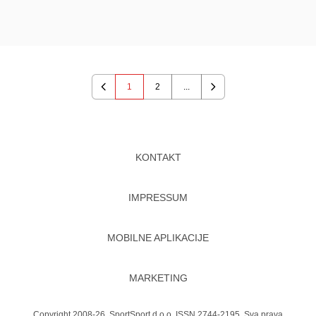
1
2
...
Previous
Next
KONTAKT
IMPRESSUM
MOBILNE APLIKACIJE
MARKETING
Copyright 2008-26. SportSport d.o.o. ISSN 2744-2195. Sva prava