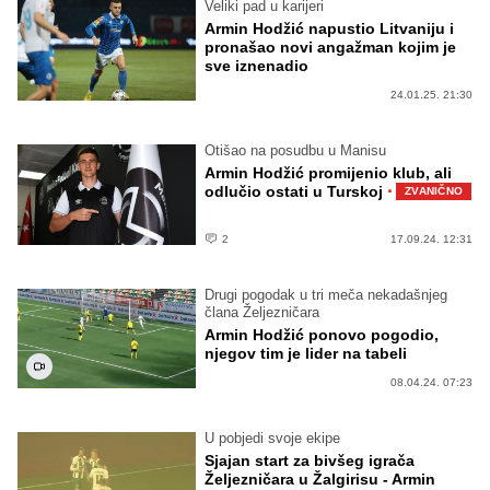
Veliki pad u karijeri
Armin Hodžić napustio Litvaniju i
pronašao novi angažman kojim je
sve iznenadio
24.01.25. 21:30
Otišao na posudbu u Manisu
Armin Hodžić promijenio klub, ali
·
odlučio ostati u Turskoj
ZVANIČNO
2
17.09.24. 12:31
Drugi pogodak u tri meča nekadašnjeg
člana Željezničara
Armin Hodžić ponovo pogodio,
njegov tim je lider na tabeli
08.04.24. 07:23
U pobjedi svoje ekipe
Sjajan start za bivšeg igrača
Željezničara u Žalgirisu - Armin