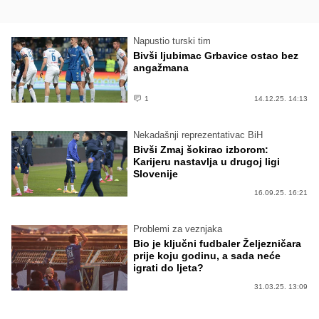
Napustio turski tim
Bivši ljubimac Grbavice ostao bez
angažmana
1
14.12.25. 14:13
Nekadašnji reprezentativac BiH
Bivši Zmaj šokirao izborom:
Karijeru nastavlja u drugoj ligi
Slovenije
16.09.25. 16:21
Problemi za veznjaka
Bio je ključni fudbaler Željezničara
prije koju godinu, a sada neće
igrati do ljeta?
31.03.25. 13:09