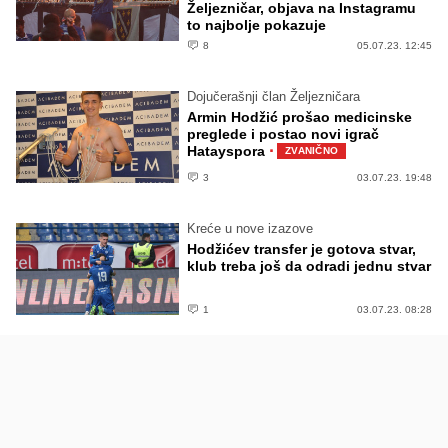
Željezničar, objava na Instagramu
to najbolje pokazuje
8
05.07.23. 12:45
Dojučerašnji član Željezničara
Armin Hodžić prošao medicinske
preglede i postao novi igrač
·
Hatayspora
ZVANIČNO
3
03.07.23. 19:48
Kreće u nove izazove
Hodžićev transfer je gotova stvar,
klub treba još da odradi jednu stvar
1
03.07.23. 08:28