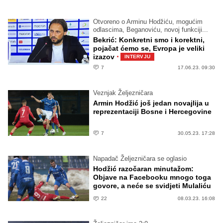
Otvoreno o Arminu Hodžiću, mogućim
odlascima, Beganoviću, novoj funkciji...
Bekrić: Konkretni smo i korektni,
pojačat ćemo se, Evropa je veliki
·
izazov
INTERVJU
7
17.06.23. 09:30
Veznjak Željezničara
Armin Hodžić još jedan novajlija u
reprezentaciji Bosne i Hercegovine
7
30.05.23. 17:28
Napadač Željezničara se oglasio
Hodžić razočaran minutažom:
Objave na Facebooku mnogo toga
govore, a neće se svidjeti Mulaliću
22
08.03.23. 16:08