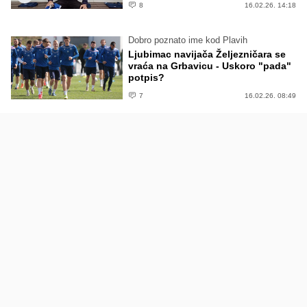
8
16.02.26. 14:18
Dobro poznato ime kod Plavih
Ljubimac navijača Željezničara se
vraća na Grbavicu - Uskoro "pada"
potpis?
7
16.02.26. 08:49