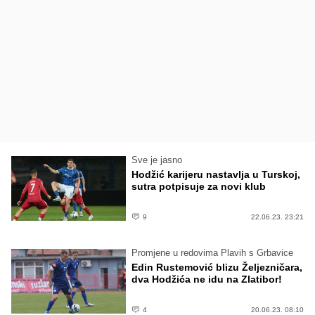
Sve je jasno
Hodžić karijeru nastavlja u Turskoj,
sutra potpisuje za novi klub
9
22.06.23. 23:21
Promjene u redovima Plavih s Grbavice
Edin Rustemović blizu Željezničara,
dva Hodžića ne idu na Zlatibor!
4
20.06.23. 08:10