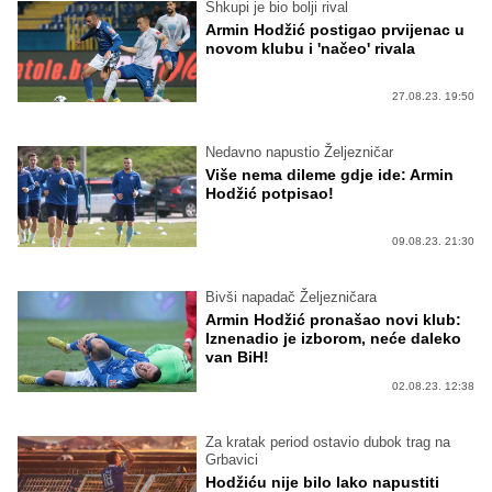
Shkupi je bio bolji rival
Armin Hodžić postigao prvijenac u
novom klubu i 'načeo' rivala
27.08.23. 19:50
Nedavno napustio Željezničar
Više nema dileme gdje ide: Armin
Hodžić potpisao!
09.08.23. 21:30
Bivši napadač Željezničara
Armin Hodžić pronašao novi klub:
Iznenadio je izborom, neće daleko
van BiH!
02.08.23. 12:38
Za kratak period ostavio dubok trag na
Grbavici
Hodžiću nije bilo lako napustiti