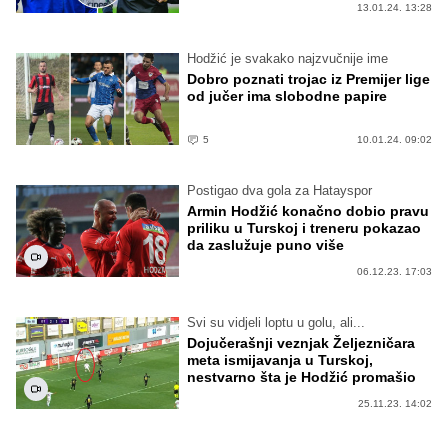
13.01.24. 13:28
Hodžić je svakako najzvučnije ime
Dobro poznati trojac iz Premijer lige
od jučer ima slobodne papire
5
10.01.24. 09:02
Postigao dva gola za Hatayspor
Armin Hodžić konačno dobio pravu
priliku u Turskoj i treneru pokazao
da zaslužuje puno više
06.12.23. 17:03
Svi su vidjeli loptu u golu, ali...
Dojučerašnji veznjak Željezničara
meta ismijavanja u Turskoj,
nestvarno šta je Hodžić promašio
25.11.23. 14:02