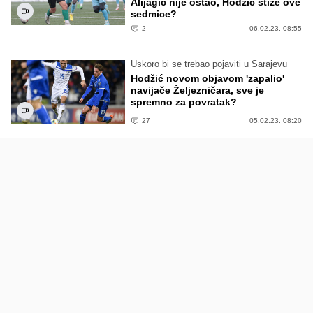
Alijagić nije ostao, Hodžić stiže ove
sedmice?
2
06.02.23. 08:55
Uskoro bi se trebao pojaviti u Sarajevu
Hodžić novom objavom 'zapalio'
navijače Željezničara, sve je
spremno za povratak?
27
05.02.23. 08:20