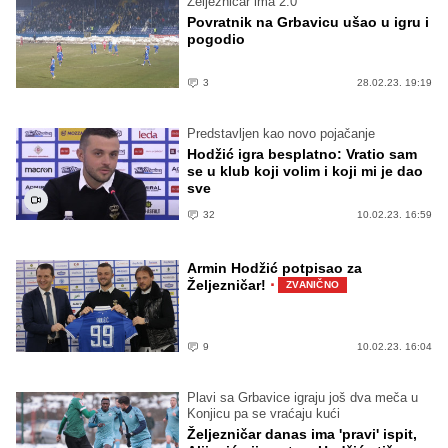
Željezničar ima 2:0
Povratnik na Grbavicu ušao u igru i
pogodio
3
28.02.23. 19:19
Predstavljen kao novo pojačanje
Hodžić igra besplatno: Vratio sam
se u klub koji volim i koji mi je dao
sve
32
10.02.23. 16:59
Armin Hodžić potpisao za
·
Željezničar!
ZVANIČNO
9
10.02.23. 16:04
Plavi sa Grbavice igraju još dva meča u
Konjicu pa se vraćaju kući
Željezničar danas ima 'pravi' ispit,