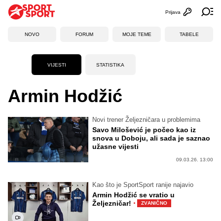
Prijava
Otvori profi
Ot
NOVO
FORUM
MOJE TEME
TABELE
VIJESTI
STATISTIKA
Armin Hodžić
Novi trener Željezničara u problemima
Savo Milošević je počeo kao iz
snova u Doboju, ali sada je saznao
užasne vijesti
09.03.26. 13:00
Kao što je SportSport ranije najavio
Armin Hodžić se vratio u
·
Željezničar!
ZVANIČNO