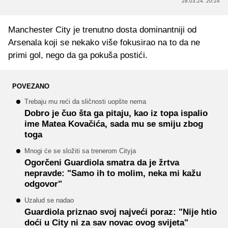
28.03.24. 20:24
Manchester City je trenutno dosta dominantniji od
Arsenala koji se nekako više fokusirao na to da ne
primi gol, nego da ga pokuša postići.
POVEZANO
Trebaju mu reći da sličnosti uopšte nema
Dobro je čuo šta ga pitaju, kao iz topa ispalio
ime Matea Kovačića, sada mu se smiju zbog
toga
Mnogi će se složiti sa trenerom Cityja
Ogorčeni Guardiola smatra da je žrtva
nepravde: "Samo ih to molim, neka mi kažu
odgovor"
Uzalud se nadao
Guardiola priznao svoj najveći poraz: "Nije htio
doći u City ni za sav novac ovog svijeta"