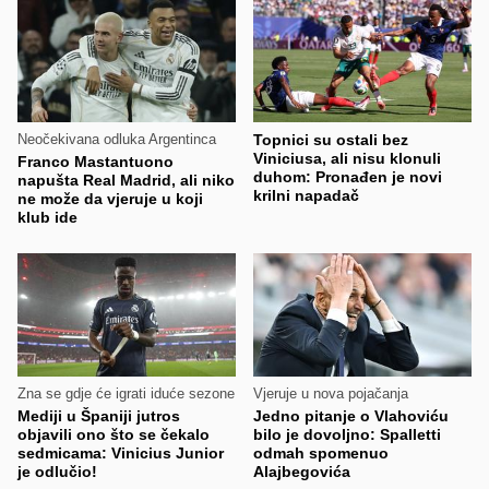
Neočekivana odluka Argentinca
Topnici su ostali bez
Viniciusa, ali nisu klonuli
Franco Mastantuono
duhom: Pronađen je novi
napušta Real Madrid, ali niko
krilni napadač
ne može da vjeruje u koji
klub ide
Zna se gdje će igrati iduće sezone
Vjeruje u nova pojačanja
Mediji u Španiji jutros
Jedno pitanje o Vlahoviću
objavili ono što se čekalo
bilo je dovoljno: Spalletti
sedmicama: Vinicius Junior
odmah spomenuo
je odlučio!
Alajbegovića