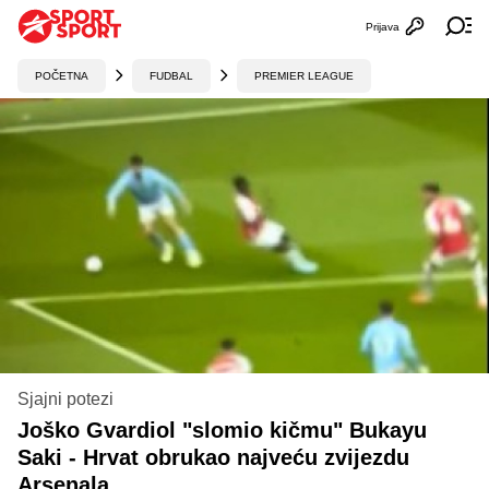
Prijava
Otvori profi
Ot
POČETNA
FUDBAL
PREMIER LEAGUE
Sjajni potezi
Joško Gvardiol "slomio kičmu" Bukayu
Saki - Hrvat obrukao najveću zvijezdu
Arsenala