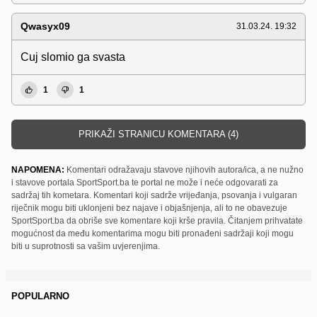
Qwasyx09
31.03.24. 19:32
Cuj slomio ga svasta
1
1
PRIKAŽI STRANICU KOMENTARA (4)
NAPOMENA:
Komentari odražavaju stavove njihovih autora/ica, a ne nužno
i stavove portala SportSport.ba te portal ne može i neće odgovarati za
sadržaj tih kometara. Komentari koji sadrže vrijeđanja, psovanja i vulgaran
riječnik mogu biti uklonjeni bez najave i objašnjenja, ali to ne obavezuje
SportSport.ba da obriše sve komentare koji krše pravila. Čitanjem prihvatate
mogućnost da među komentarima mogu biti pronađeni sadržaji koji mogu
biti u suprotnosti sa vašim uvjerenjima.
POPULARNO