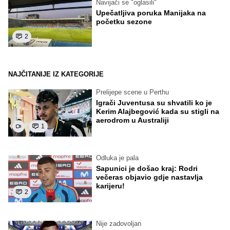
Navijači se "oglasili"
Upečatljiva poruka Manijaka na
početku sezone
2
NAJČITANIJE IZ KATEGORIJE
Prelijepe scene u Perthu
Igrači Juventusa su shvatili ko je
Kerim Alajbegović kada su stigli na
aerodrom u Australiji
1
Odluka je pala
Sapunici je došao kraj: Rodri
večeras objavio gdje nastavlja
karijeru!
2
Nije zadovoljan