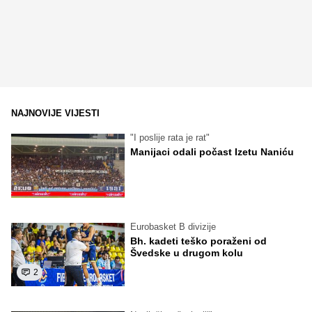
NAJNOVIJE VIJESTI
"I poslije rata je rat"
Manijaci odali počast Izetu Naniću
Eurobasket B divizije
Bh. kadeti teško poraženi od
Švedske u drugom kolu
2