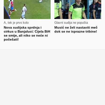
A, tek je prvo kolo
Glavni sudija ne popušta
Nova sudijska sprdnja i
Musić ne želi nastaviti meč
cirkus u Banjaluci: Cijela BiH
dok se ne isprazne tribine!
se smije, ali niko se neće ni
počešati!