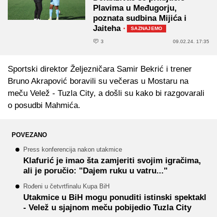
Plavima u Međugorju,
poznata sudbina Mijića i
Jaiteha
·
SAZNAJEMO
3
09.02.24. 17:35
Sportski direktor Željezničara Samir Bekrić i trener
Bruno Akrapović boravili su večeras u Mostaru na
meču Velež - Tuzla City, a došli su kako bi razgovarali
o posudbi Mahmića.
POVEZANO
Press konferencija nakon utakmice
Klafurić je imao šta zamjeriti svojim igračima,
ali je poručio: "Dajem ruku u vatru..."
Rođeni u četvrtfinalu Kupa BiH
Utakmice u BiH mogu ponuditi istinski spektakl
- Velež u sjajnom meču pobijedio Tuzla City