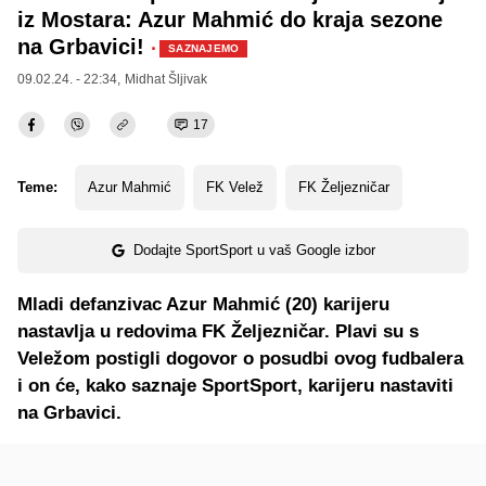
iz Mostara: Azur Mahmić do kraja sezone
na Grbavici!
·
SAZNAJEMO
09.02.24. - 22:34,
Midhat Šljivak
17
Teme:
Azur Mahmić
FK Velež
FK Željezničar
Dodajte SportSport u vaš Google izbor
Mladi defanzivac Azur Mahmić (20) karijeru
nastavlja u redovima FK Željezničar. Plavi su s
Veležom postigli dogovor o posudbi ovog fudbalera
i on će, kako saznaje SportSport, karijeru nastaviti
na Grbavici.