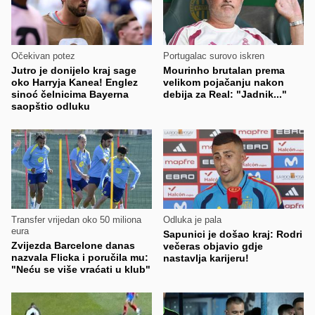
Očekivan potez
Portugalac surovo iskren
Jutro je donijelo kraj sage
Mourinho brutalan prema
oko Harryja Kanea! Englez
velikom pojačanju nakon
sinoć čelnicima Bayerna
debija za Real: "Jadnik..."
saopštio odluku
Transfer vrijedan oko 50 miliona
Odluka je pala
eura
Sapunici je došao kraj: Rodri
Zvijezda Barcelone danas
večeras objavio gdje
nazvala Flicka i poručila mu:
nastavlja karijeru!
"Neću se više vraćati u klub"