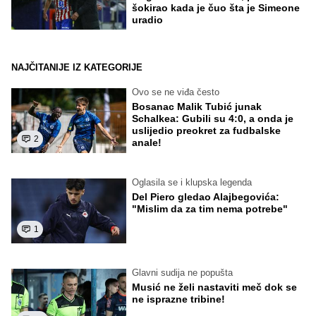
šokirao kada je čuo šta je Simeone
uradio
NAJČITANIJE IZ KATEGORIJE
Ovo se ne viđa često
Bosanac Malik Tubić junak
Schalkea: Gubili su 4:0, a onda je
uslijedio preokret za fudbalske
2
anale!
Oglasila se i klupska legenda
Del Piero gledao Alajbegovića:
"Mislim da za tim nema potrebe"
1
Glavni sudija ne popušta
Musić ne želi nastaviti meč dok se
ne isprazne tribine!