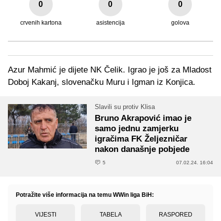
0
0
0
crvenih kartona
asistencija
golova
Azur Mahmić je dijete NK Čelik. Igrao je još za Mladost
Doboj Kakanj, slovenačku Muru i Igman iz Konjica.
Slavili su protiv Klisa
Bruno Akrapović imao je
samo jednu zamjerku
igračima FK Željezničar
nakon današnje pobjede
5
07.02.24. 16:04
Potražite više informacija na temu WWin liga BiH:
VIJESTI
TABELA
RASPORED