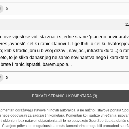
0
11
u ove vijesti se vidi sta znaci s jedne strane 'placeno novinaratv
res javnosti'. celik i rahic clanovi 1. lige fbih. o celiku hvalospje
; klib s tradicijom u bivsoj drzavi, navijaci, infrastruktura...) o ra
eto, to je slika danasnjeg ne samo novinarstva nego i karaktera
 brate i rahic ispratiti, barem.upola...
0
PRIKAŽI STRANICU KOMENTARA (3)
omentari odražavaju stavove njihovih autora/ica, a ne nužno i stavove portala Spor
i neće odgovarati za sadržaj tih kometara. Komentari koji sadrže vrijeđanja, psovan
iti uklonjeni bez najave i objašnjenja, ali to ne obavezuje SportSport.ba da obriše
la. Čitanjem prihvatate mogućnost da među komentarima mogu biti pronađeni sadrža