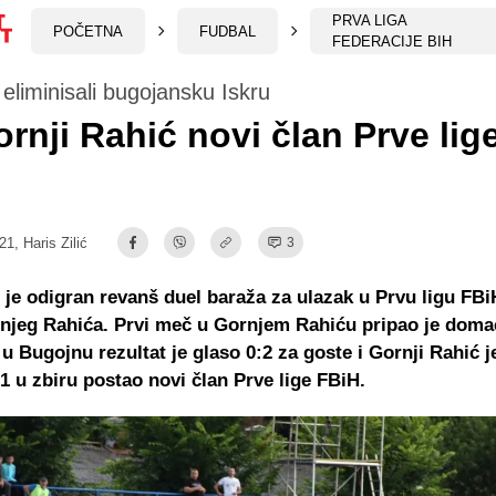
PRVA LIGA
POČETNA
FUDBAL
FEDERACIJE BIH
eliminisali bugojansku Iskru
rnji Rahić novi član Prve lig
:21,
Haris Zilić
3
je odigran revanš duel baraža za ulazak u Prvu ligu FB
rnjeg Rahića. Prvi meč u Gornjem Rahiću pripao je doma
 u Bugojnu rezultat je glaso 0:2 za goste i Gornji Rahić j
1 u zbiru postao novi član Prve lige FBiH.