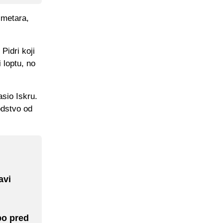
 metara,
Pidri koji
 loptu, no
asio Iskru.
odstvo od
avi
po pred