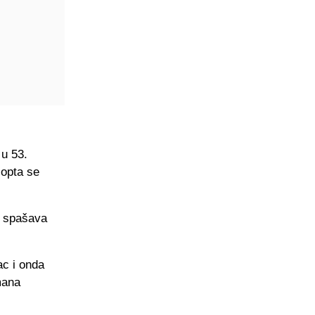
 u 53.
 lopta se
k spašava
ac i onda
mana