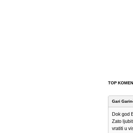
TOP KOMEN
Gari Garin
Dok god B
Zato ljubi
vratiti u v