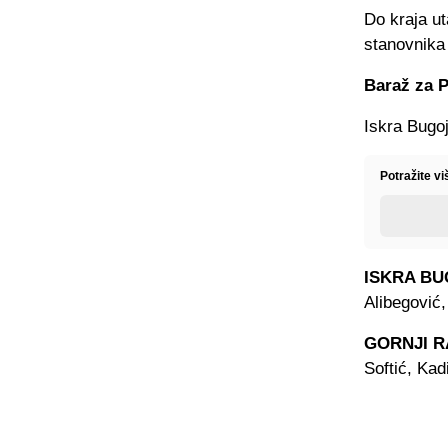
Do kraja ut
stanovnika 
Baraž za P
Iskra Bugoj
Potražite vi
ISKRA B
Alibegović,
GORNJI R
Softić, Kad