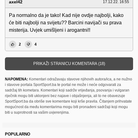
axel42
17.12.22. 16:55
Pa normalno da je tako! Kad nije ovdje najbolji, kako
će biti najbolji na svijetu?? Barcini navijači su prava
misterija. Uvjek umišljeni i arogantni!!
2
4
PRIKAŽI STRANICU KOMENTARA (18)
NAPOMENA:
Komentari odražavaju stavove njihovih autora/ica, a ne nužno
i stavove portala SportSport.ba te portal ne može i neće odgovarati za
sadržaj tih kometara. Komentari koji sadrže vrijeđanja, psovanja i vulgaran
riječnik mogu biti uklonjeni bez najave i objašnjenja, ali to ne obavezuje
SportSport.ba da obriše sve komentare koji krše pravila. Čitanjem prihvatate
mogućnost da među komentarima mogu biti pronađeni sadržaji koji mogu
biti u suprotnosti sa vašim uvjerenjima.
POPULARNO