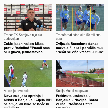
Trener FK Sarajevo nije bio
Transfer vrijedan oko 50 miliona
zadovoljan
eura
Zekić jasan nakon kiksa
Zvijezda Barcelone danas
protiv Radnika! "Pucali smo
nazvala Flicka i poručila mu:
si u glavu, jednostavno"
"Neću se više vraćati u klub"
A, tek je prvo kolo
Sudija Musić reagovao
Nova sudijska sprdnja i
Prekinuta utakmica u
cirkus u Banjaluci: Cijela BiH
Banjaluci - Navijači Borca
se smije, ali niko se neće ni
veličali zločinca Ratka
počešati!
Mladića!