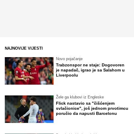
NAJNOVIJE VIJESTI
Novo pojačanje
Trabzonspor ne staje: Dogovoren
je napadač, igrao je sa Salahom u
Liverpoolu
Žele ga klubovi iz Engleske
Flick nastavio sa "čišćenjem
svlačionice", još jednom prvotimcu
poručio da napusti Barcelonu