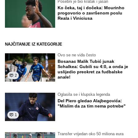
Posebni je bio kratak i jasan
Ko čeka, taj i dočeka: Mourinho
progovorio o završenom poslu
Reala i Viniciusa
NAJČITANIJE IZ KATEGORIJE
Ovo se ne viđa često
Bosanac Malik Tubić junak
Schalkea: Gubili su 4:0, a onda je
uslijedio preokret za fudbalske
2
anale!
Oglasila se i klupska legenda
Del Piero gledao Alajbegovića:
"Mislim da za tim nema potrebe"
1
Transfer vrijedan oko 50 miliona eura