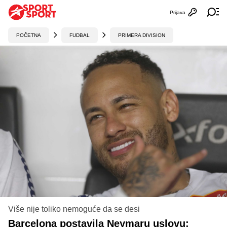
Prijava
Otvori profi
Ot
POČETNA
FUDBAL
PRIMERA DIVISION
Više nije toliko nemoguće da se desi
Barcelona postavila Neymaru uslovu: