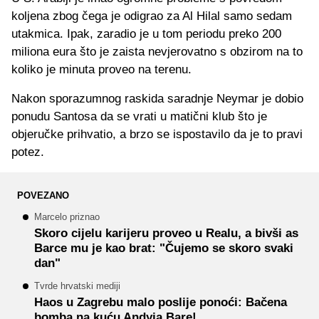
koljena zbog čega je odigrao za Al Hilal samo sedam
utakmica. Ipak, zaradio je u tom periodu preko 200
miliona eura što je zaista nevjerovatno s obzirom na to
koliko je minuta proveo na terenu.
Nakon sporazumnog raskida saradnje Neymar je dobio
ponudu Santosa da se vrati u matični klub što je
objeručke prihvatio, a brzo se ispostavilo da je to pravi
potez.
POVEZANO
Marcelo priznao
Skoro cijelu karijeru proveo u Realu, a bivši as
Barce mu je kao brat: "Čujemo se skoro svaki
dan"
Tvrde hrvatski mediji
Haos u Zagrebu malo poslije ponoći: Bačena
bomba na kuću Andyja Bare!