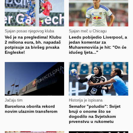
Sjajan posao njegovog kluba
Sjajan meč u Chicagu
Već je na pregledima! Klubu
Leeds pobijedio Liverpool, a
2 miliona eura, bh. napadač
jedan komentar za
potpisuje za bivšeg prvaka
Muharemovića je hit: "On će
Engleske!
idućeg ljeta..."
Jačaju tim
Historija je ispisana
Barcelona oborila rekord
Semafor "poludio": Svijet
novim ulaznim transferom
bruji o onome što se
dogodilo na Svjetskom
prvenstvu u rukometu