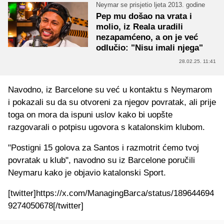
Neymar se prisjetio ljeta 2013. godine
Pep mu došao na vrata i
molio, iz Reala uradili
nezapamćeno, a on je već
odlučio: "Nisu imali njega"
28.02.25. 11:41
Navodno, iz Barcelone su već u kontaktu s Neymarom
i pokazali su da su otvoreni za njegov povratak, ali prije
toga on mora da ispuni uslov kako bi uopšte
razgovarali o potpisu ugovora s katalonskim klubom.
"Postigni 15 golova za Santos i razmotrit ćemo tvoj
povratak u klub", navodno su iz Barcelone poručili
Neymaru kako je objavio katalonski Sport.
[twitter]https://x.com/ManagingBarca/status/189644694
9274050678[/twitter]