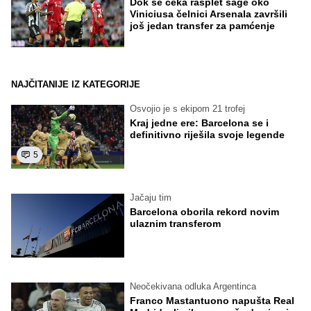
Dok se čeka rasplet sage oko
Viniciusa čelnici Arsenala završili
još jedan transfer za pamćenje
NAJČITANIJE IZ KATEGORIJE
Osvojio je s ekipom 21 trofej
Kraj jedne ere: Barcelona se i
definitivno riješila svoje legende
5
Jačaju tim
Barcelona oborila rekord novim
ulaznim transferom
Neočekivana odluka Argentinca
Franco Mastantuono napušta Real