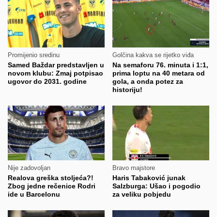
Promijenio sredinu
Golčina kakva se rijetko viđa
Samed Baždar predstavljen u
Na semaforu 76. minuta i 1:1,
novom klubu: Zmaj potpisao
prima loptu na 40 metara od
ugovor do 2031. godine
gola, a onda potez za
historiju!
Nije zadovoljan
Bravo majstore
Realova greška stoljeća?!
Haris Tabaković junak
Zbog jedne rečenice Rodri
Salzburga: Ušao i pogodio
ide u Barcelonu
za veliku pobjedu