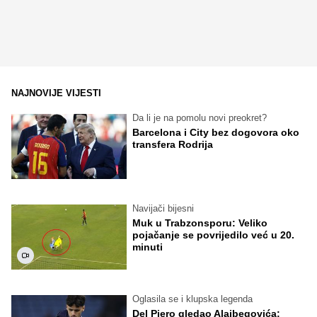
NAJNOVIJE VIJESTI
Da li je na pomolu novi preokret?
Barcelona i City bez dogovora oko
transfera Rodrija
Navijači bijesni
Muk u Trabzonsporu: Veliko
pojačanje se povrijedilo već u 20.
minuti
Oglasila se i klupska legenda
Del Piero gledao Alajbegovića: