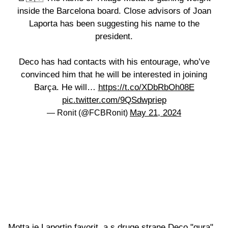
inside the Barcelona board. Close advisors of Joan
Laporta has been suggesting his name to the
president.
Deco has had contacts with his entourage, who’ve
convinced him that he will be interested in joining
Barça. He will…
https://t.co/XDbRbOh08E
pic.twitter.com/9QSdwpriep
May 21, 2024
— Ronit (@FCBRonit)
Motta je Laportin favorit, a s druge strane Deco "gura"