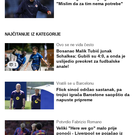
"Mislim da za tim nema potrebe"
NAJČITANIJE IZ KATEGORIJE
Ovo se ne viđa često
Bosanac Malik Tubić junak
Schalkea: Gubili su 4:0, a onda je
uslijedio preokret za fudbalske
1
anale!
Vratili se u Barcelonu
Flick sinoć održao sastanak, pa
trojici igrača Barcelone saopštio da
napuste pripreme
Potvrdio Fabrizio Romano
Veliki "Here we go" malo prije
ponoći - Liverpool se pojačao iz