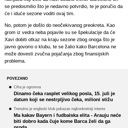
se predosmilio što je nedavno potvrdio, te je poručio da
će i iduće sezone voditi ovaj tim.
No, potom je došlo do neočekivanog preokreta. Kao
grom iz vedra neba pojavile su se špekulacije da će
Xavi dobiti otkaz na kraju sezone zbog onoga što je
javno govorio o klubu, te se žalio kako Barcelona ne
može dovesti zvučna pojačanja zbog finansijskih
problema.
POVEZANO
Cifra je ogromna
Dinamo čeka rasplet velikog posla, 15. juli je
datum koji se nestrpljivo čeka, milioni stižu
Trenutno je engleski klub pokazao najkonkretniji interes
Ma kakav Bayern i fudbalska elita - Arauju neće
biti dobro kada čuje kome Barca želi da ga
proda