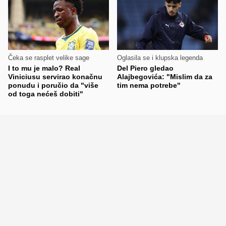
Čeka se rasplet velike sage
Oglasila se i klupska legenda
I to mu je malo? Real
Del Piero gledao
Viniciusu servirao konačnu
Alajbegovića: "Mislim da za
ponudu i poručio da "više
tim nema potrebe"
od toga nećeš dobiti"