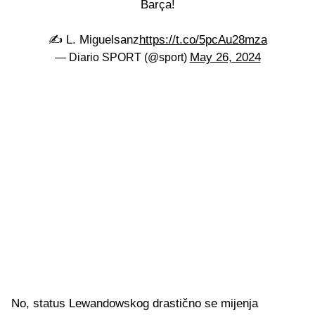
Barça!
✍️ L. Miguelsanz
https://t.co/5pcAu28mza
May 26, 2024
— Diario SPORT (@sport)
No, status Lewandowskog drastično se mijenja