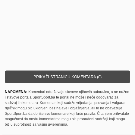
PRIKAŽI STRANICU KOMENTARA (0)
NAPOMENA:
Komentari odražavaju stavove njihovih autora/ica, a ne nužno
i stavove portala SportSport.ba te portal ne može i neće odgovarati za
sadržaj tih kometara. Komentari koji sadrže vrijeđanja, psovanja i vulgaran
riječnik mogu biti uklonjeni bez najave i objašnjenja, ali to ne obavezuje
SportSport.ba da obriše sve komentare koji krše pravila. Čitanjem prihvatate
mogućnost da među komentarima mogu biti pronađeni sadržaji koji mogu
biti u suprotnosti sa vašim uvjerenjima.