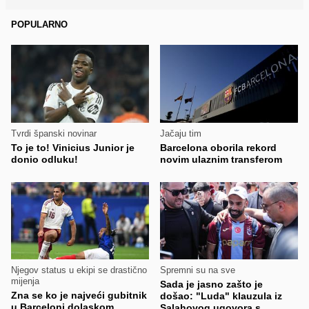
POPULARNO
Tvrdi španski novinar
Jačaju tim
To je to! Vinicius Junior je
Barcelona oborila rekord
donio odluku!
novim ulaznim transferom
Njegov status u ekipi se drastično
Spremni su na sve
mijenja
Sada je jasno zašto je
Zna se ko je najveći gubitnik
došao: "Luda" klauzula iz
u Barceloni dolaskom
Salahovog ugovora s