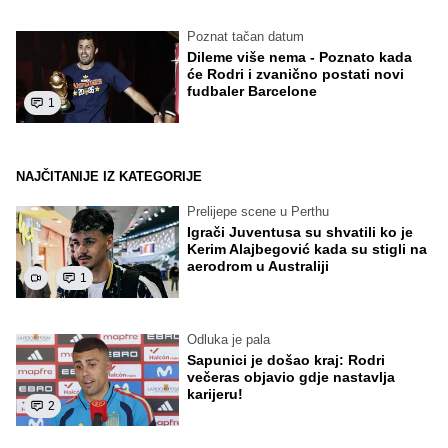
Poznat tačan datum
Dileme više nema - Poznato kada
će Rodri i zvanično postati novi
fudbaler Barcelone
1
NAJČITANIJE IZ KATEGORIJE
Prelijepe scene u Perthu
Igrači Juventusa su shvatili ko je
Kerim Alajbegović kada su stigli na
aerodrom u Australiji
1
Odluka je pala
Sapunici je došao kraj: Rodri
večeras objavio gdje nastavlja
karijeru!
2