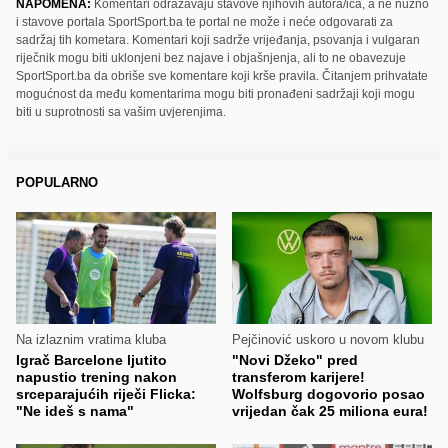
NAPOMENA:
Komentari odražavaju stavove njihovih autora/ica, a ne nužno
i stavove portala SportSport.ba te portal ne može i neće odgovarati za
sadržaj tih kometara. Komentari koji sadrže vrijeđanja, psovanja i vulgaran
riječnik mogu biti uklonjeni bez najave i objašnjenja, ali to ne obavezuje
SportSport.ba da obriše sve komentare koji krše pravila. Čitanjem prihvatate
mogućnost da među komentarima mogu biti pronađeni sadržaji koji mogu
biti u suprotnosti sa vašim uvjerenjima.
POPULARNO
Na izlaznim vratima kluba
Pejčinović uskoro u novom klubu
Igrač Barcelone ljutito
"Novi Džeko" pred
napustio trening nakon
transferom karijere!
srceparajućih riječi Flicka:
Wolfsburg dogovorio posao
"Ne ideš s nama"
vrijedan čak 25 miliona eura!