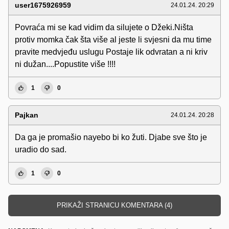
user1675926959
24.01.24. 20:29
Povraća mi se kad vidim da silujete o Džeki.Ništa
protiv momka čak šta više al jeste li svjesni da mu time
pravite medvjeđu uslugu Postaje lik odvratan a ni kriv
ni dužan....Popustite više !!!!
1
0
Pajkan
24.01.24. 20:28
Da ga je promašio nayebo bi ko žuti. Djabe sve što je
uradio do sad.
1
0
PRIKAŽI STRANICU KOMENTARA (4)