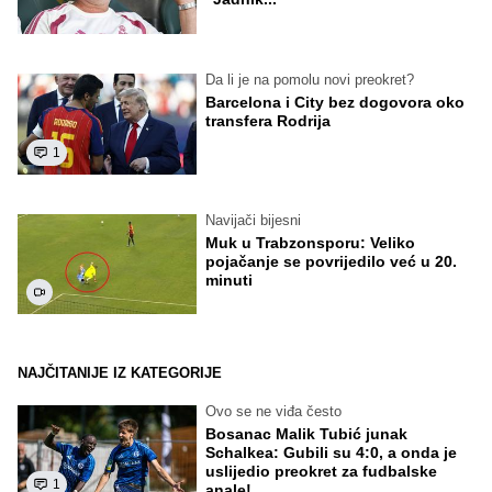
Da li je na pomolu novi preokret?
Barcelona i City bez dogovora oko
transfera Rodrija
1
Navijači bijesni
Muk u Trabzonsporu: Veliko
pojačanje se povrijedilo već u 20.
minuti
NAJČITANIJE IZ KATEGORIJE
Ovo se ne viđa često
Bosanac Malik Tubić junak
Schalkea: Gubili su 4:0, a onda je
uslijedio preokret za fudbalske
1
anale!