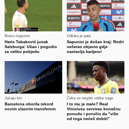
Bravo majstore
Odluka je pala
Haris Tabaković junak
Sapunici je došao kraj: Rodri
Salzburga: Ušao i pogodio
večeras objavio gdje
za veliku pobjedu
nastavlja karijeru!
Jačaju tim
Čeka se rasplet velike sage
Barcelona oborila rekord
I to mu je malo? Real
novim ulaznim transferom
Viniciusu servirao konačnu
ponudu i poručio da "više
od toga nećeš dobiti"