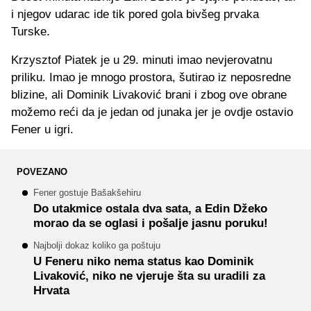
i njegov udarac ide tik pored gola bivšeg prvaka
Turske.
Krzysztof Piatek je u 29. minuti imao nevjerovatnu
priliku. Imao je mnogo prostora, šutirao iz neposredne
blizine, ali Dominik Livaković brani i zbog ove obrane
možemo reći da je jedan od junaka jer je ovdje ostavio
Fener u igri.
POVEZANO
Fener gostuje Bašakšehiru
Do utakmice ostala dva sata, a Edin Džeko
morao da se oglasi i pošalje jasnu poruku!
Najbolji dokaz koliko ga poštuju
U Feneru niko nema status kao Dominik
Livaković, niko ne vjeruje šta su uradili za
Hrvata