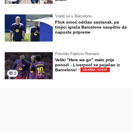
Vratili se u Barcelonu
Flick sinoć održao sastanak, pa
trojici igrača Barcelone saopštio da
napuste pripreme
Potvrdio Fabrizio Romano
Veliki "Here we go" malo prije
ponoći - Liverpool se pojačao iz
·
Barcelone!
UDARNA VIJEST
2