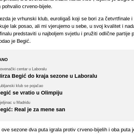
m pohvalio crveno-bijele.
zda je vrhunski klub, euroligaš koji se bori za četvrtfinale i
uje lak posao, ali mi vjerujemo u sebe, u svoj kvalitet i na
nalu predstaviti u najboljem svjetlu i pružiti odlične partije p
dodao je Begić.
ANO
ovenački centar u Laboralu
irza Begić do kraja sezone u Laboralu
ubljanski klub se pojačao
egić se vratio u Olimpiju
jeljinac u Madridu
egić: Real je za mene san
 ove sezone dva puta igrala protiv crveno-bijelih i oba puta j