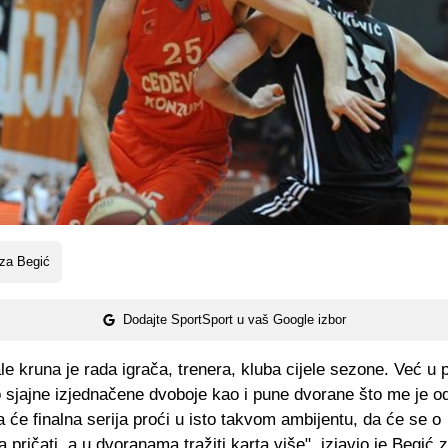
za Begić
Dodajte SportSport u vaš Google izbor
le kruna je rada igrača, trenera, kluba cijele sezone. Već u p
 sjajne izjednačene dvoboje kao i pune dvorane što me je o
 će finalna serija proći u isto takvom ambijentu, da će se o
pričati, a u dvoranama tražiti karta više", izjavio je Begić 