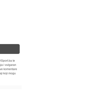
tSport.ba te
ja i vulgaran
 sve komentare
ji koji mogu