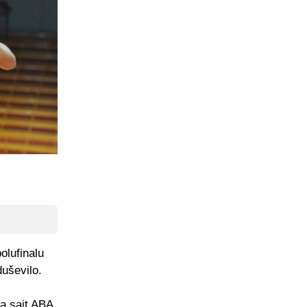
olufinalu
duševilo.
za sajt ABA