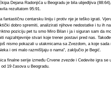
kipa Dejana Radonjića u Beogradu je bila ubjedljiva (88:64),
vila rezultatom 95:91.
 fantastičnu centarsku liniju i protiv nje je teško igrati. Vje
tički dobro spremiti, analizirati njihove nedostatke i tu ih n
iktno poziciju pet tu smo Miro Bilan i ja i siguran sam da 
iti najzahtjevnije stvari koje trener postavi pred nas. Takođ
e još nismo pokazali u utakmicama sa Zvezdom, a koje sad
. Neka i oni malo razmišljaju o nama", zaključio je Begić.
ica finalne serije između Crvene zvezde i Cedevite igra se 
k od 19 časova u Beogradu.