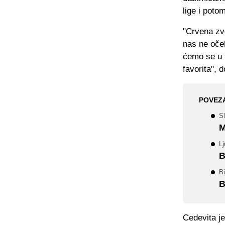
lige i poto
"Crvena zve
nas ne oček
ćemo se u fi
favorita", 
POVEZ
Sl
M
Lj
B
Bi
B
Cedevita je