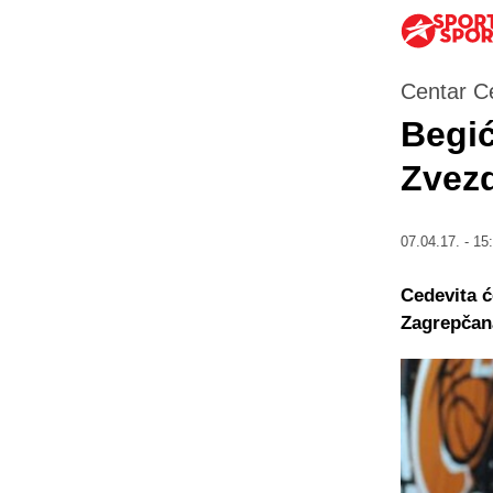
Centar C
Begić
Zvez
07.04.17. - 15
Cedevita ć
Zagrepčana