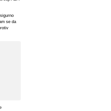
 sigurno
dam se da
rotiv
e