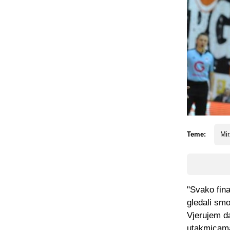
Teme:
Mir
"Svako fina
gledali smo
Vjerujem da
utakmicama 