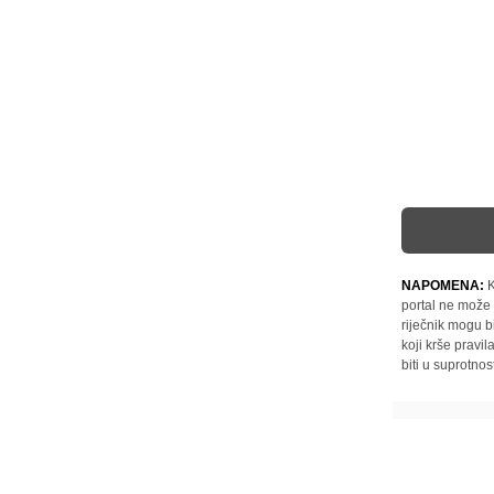
NAPOMENA:
K
portal ne može 
riječnik mogu b
koji krše pravi
biti u suprotnos