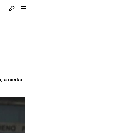
Otvori profil
Otvori meni
, a centar