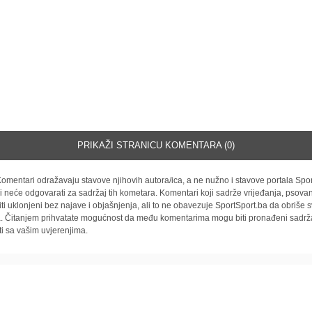
PRIKAŽI STRANICU KOMENTARA (0)
omentari odražavaju stavove njihovih autora/ica, a ne nužno i stavove portala Spor
i neće odgovarati za sadržaj tih kometara. Komentari koji sadrže vrijeđanja, psovan
iti uklonjeni bez najave i objašnjenja, ali to ne obavezuje SportSport.ba da obriše
la. Čitanjem prihvatate mogućnost da među komentarima mogu biti pronađeni sadrža
ti sa vašim uvjerenjima.