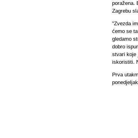
poražena. E
Zagrebu sla
"Zvezda ima
ćemo se tak
gledamo str
dobro ispun
stvari koj
iskoristiti
Prva utakm
ponedjelja