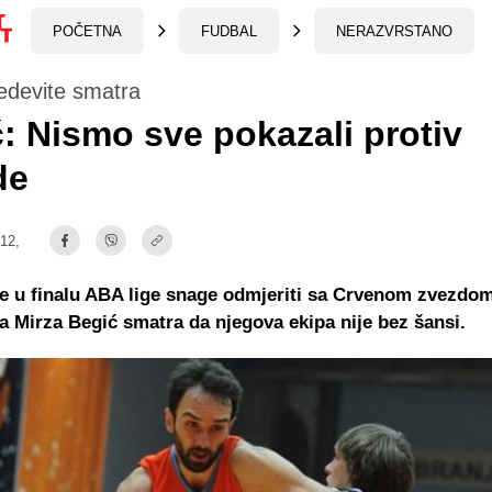
POČETNA
FUDBAL
NERAZVRSTANO
edevite smatra
: Nismo sve pokazali protiv
de
:12,
e u finalu ABA lige snage odmjeriti sa Crvenom zvezdom
 Mirza Begić smatra da njegova ekipa nije bez šansi.