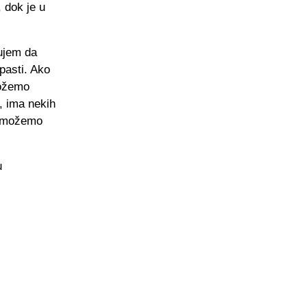
 dok je u
rujem da
apasti. Ako
možemo
e, ima nekih
a možemo
u