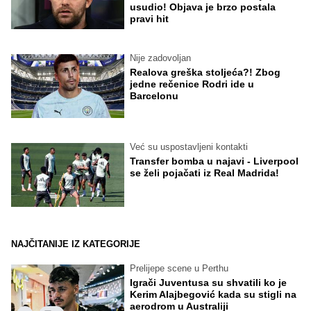
usudio! Objava je brzo postala
pravi hit
Nije zadovoljan
Realova greška stoljeća?! Zbog
jedne rečenice Rodri ide u
Barcelonu
Već su uspostavljeni kontakti
Transfer bomba u najavi - Liverpool
se želi pojačati iz Real Madrida!
NAJČITANIJE IZ KATEGORIJE
Prelijepe scene u Perthu
Igrači Juventusa su shvatili ko je
Kerim Alajbegović kada su stigli na
aerodrom u Australiji