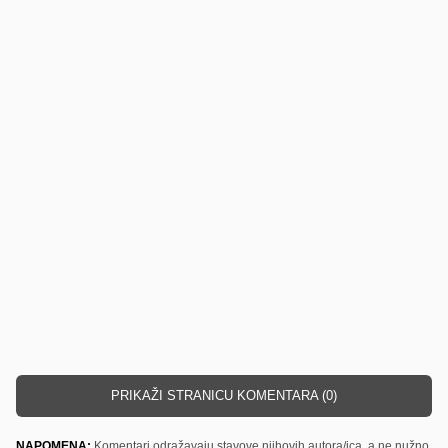
PRIKAŽI STRANICU KOMENTARA (0)
NAPOMENA:
Komentari odražavaju stavove njihovih autora/ica, a ne nužno