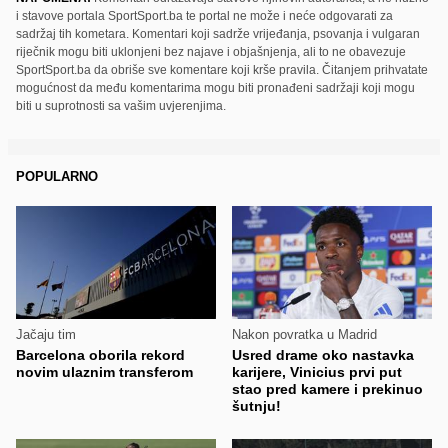
i stavove portala SportSport.ba te portal ne može i neće odgovarati za
sadržaj tih kometara. Komentari koji sadrže vrijeđanja, psovanja i vulgaran
riječnik mogu biti uklonjeni bez najave i objašnjenja, ali to ne obavezuje
SportSport.ba da obriše sve komentare koji krše pravila. Čitanjem prihvatate
mogućnost da među komentarima mogu biti pronađeni sadržaji koji mogu
biti u suprotnosti sa vašim uvjerenjima.
POPULARNO
Jačaju tim
Nakon povratka u Madrid
Barcelona oborila rekord
Usred drame oko nastavka
novim ulaznim transferom
karijere, Vinicius prvi put
stao pred kamere i prekinuo
šutnju!