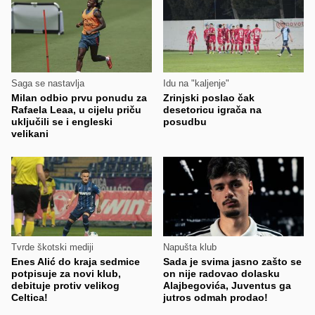
Saga se nastavlja
Idu na "kaljenje"
Milan odbio prvu ponudu za
Zrinjski poslao čak
Rafaela Leaa, u cijelu priču
desetoricu igrača na
uključili se i engleski
posudbu
velikani
Tvrde škotski mediji
Napušta klub
Enes Alić do kraja sedmice
Sada je svima jasno zašto se
potpisuje za novi klub,
on nije radovao dolasku
debituje protiv velikog
Alajbegovića, Juventus ga
Celtica!
jutros odmah prodao!