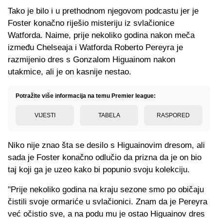
Tako je bilo i u prethodnom njegovom podcastu jer je
Foster konačno riješio misteriju iz svlačionice
Watforda. Naime, prije nekoliko godina nakon meča
između Chelseaja i Watforda Roberto Pereyra je
razmijenio dres s Gonzalom Higuainom nakon
utakmice, ali je on kasnije nestao.
Potražite više informacija na temu Premier league:
VIJESTI
TABELA
RASPORED
Niko nije znao šta se desilo s Higuainovim dresom, ali
sada je Foster konačno odlučio da prizna da je on bio
taj koji ga je uzeo kako bi popunio svoju kolekciju.
"Prije nekoliko godina na kraju sezone smo po običaju
čistili svoje ormariće u svlačionici. Znam da je Pereyra
već očistio sve, a na podu mu je ostao Higuainov dres