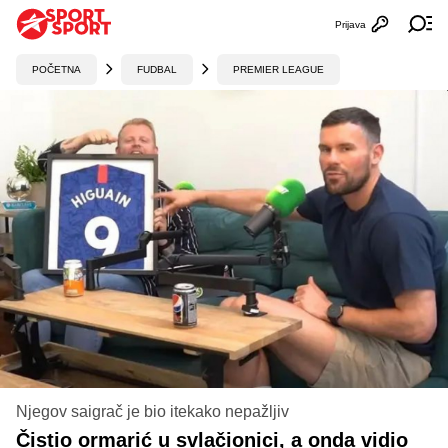
Prijava
Otvori profi
Ot
POČETNA
FUDBAL
PREMIER LEAGUE
Njegov saigrač je bio itekako nepažljiv
Čistio ormarić u svlačionici, a onda vidio