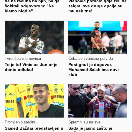
da ne računa na njih, pa ga
Vlahović poručio gdje želi da
šokirali odgovorom: "Ne
zaigra, sve druge opcije su
idemo nigdje"
mu nebitne!
Tvrdi španski novinar
Čeka se zvanična potvrda
To je to! Vinicius Junior je
Postignut je dogovor:
donio odluku!
Mohamed Salah ima novi
klub
Promijenio sredinu
Spremni su na sve
Samed Baždar predstavljen u
Sada je jasno zašto je