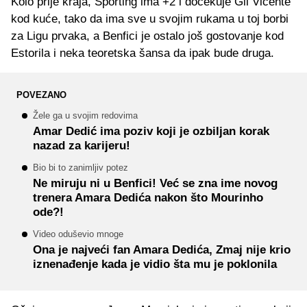
Kolo prije kraja, Sporting ima +2 i dočekuje Gil Vicente
kod kuće, tako da ima sve u svojim rukama u toj borbi
za Ligu prvaka, a Benfici je ostalo još gostovanje kod
Estorila i neka teoretska šansa da ipak bude druga.
POVEZANO
Žele ga u svojim redovima
Amar Dedić ima poziv koji je ozbiljan korak
nazad za karijeru!
Bio bi to zanimljiv potez
Ne miruju ni u Benfici! Već se zna ime novog
trenera Amara Dedića nakon što Mourinho
ode?!
Video oduševio mnoge
Ona je najveći fan Amara Dedića, Zmaj nije krio
iznenađenje kada je vidio šta mu je poklonila