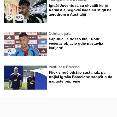
Prelijepe scene u Perthu
Igrači Juventusa su shvatili ko je
Kerim Alajbegović kada su stigli na
aerodrom u Australiji
1
Odluka je pala
Sapunici je došao kraj: Rodri
večeras objavio gdje nastavlja
karijeru!
2
Vratili se u Barcelonu
Flick sinoć održao sastanak, pa
trojici igrača Barcelone saopštio da
napuste pripreme