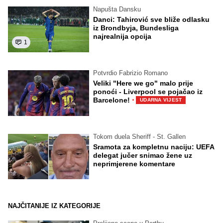
Napušta Dansku
Danci: Tahirović sve bliže odlasku
iz Brondbyja, Bundesliga
najrealnija opcija
1
Potvrdio Fabrizio Romano
Veliki "Here we go" malo prije
ponoći - Liverpool se pojačao iz
·
Barcelone!
UDARNA VIJEST
Tokom duela Sheriff - St. Gallen
Sramota za kompletnu naciju: UEFA
delegat jučer snimao žene uz
neprimjerene komentare
NAJČITANIJE IZ KATEGORIJE