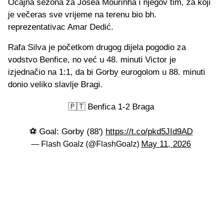
Očajna sezona za Josea Mourinha i njegov tim, za koji
je večeras sve vrijeme na terenu bio bh.
reprezentativac Amar Dedić.
Rafa Silva je početkom drugog dijela pogodio za
vodstvo Benfice, no već u 48. minuti Victor je
izjednačio na 1:1, da bi Gorby eurogolom u 88. minuti
donio veliko slavlje Bragi.
🇵🇹 Benfica 1-2 Braga
⚽️ Goal: Gorby (88')
https://t.co/pkd5JId9AD
May 11, 2026
— Flash Goalz (@FlashGoalz)