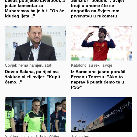
Leeds pobijedio Liverpool, a
Semafor "poludio": Svijet
jedan komentar za
bruji o onome što se
Muharemovića je hit: "On će
dogodilo na Svjetskom
idućeg ljeta..."
prvenstvu u rukometu
Čovjek nema namjeru stati
Katalonci su rekli svoje
Doveo Salaha, pa riječima
Iz Barcelone jasno poručili
šokirao cijeli svijet: "Kupit
Ferranu Torresu: "Ako to
ćemo..."
napraviš pustit ćemo te u
PSG"
Službena lica za 1. kolo WWin
Jačaju tim