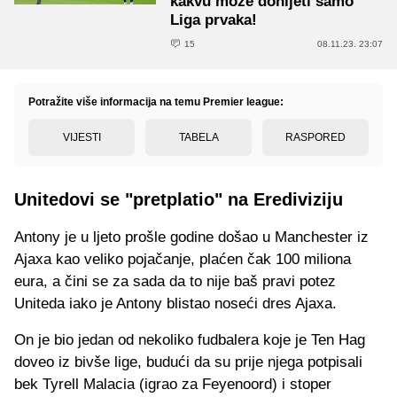
kakvu može donijeti samo
Liga prvaka!
15
08.11.23. 23:07
Potražite više informacija na temu Premier league:
VIJESTI
TABELA
RASPORED
Unitedovi se "pretplatio" na Erediviziju
Antony je u ljeto prošle godine došao u Manchester iz
Ajaxa kao veliko pojačanje, plaćen čak 100 miliona
eura, a čini se za sada da to nije baš pravi potez
Uniteda iako je Antony blistao noseći dres Ajaxa.
On je bio jedan od nekoliko fudbalera koje je Ten Hag
doveo iz bivše lige, budući da su prije njega potpisali
bek Tyrell Malacia (igrao za Feyenoord) i stoper