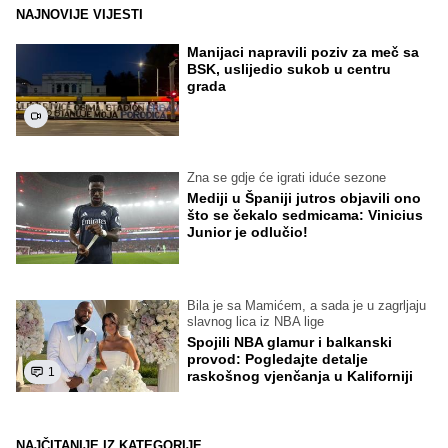
NAJNOVIJE VIJESTI
Manijaci napravili poziv za meč sa
BSK, uslijedio sukob u centru
grada
Zna se gdje će igrati iduće sezone
Mediji u Španiji jutros objavili ono
što se čekalo sedmicama: Vinicius
Junior je odlučio!
Bila je sa Mamićem, a sada je u zagrljaju
slavnog lica iz NBA lige
Spojili NBA glamur i balkanski
provod: Pogledajte detalje
1
raskošnog vjenčanja u Kaliforniji
NAJČITANIJE IZ KATEGORIJE