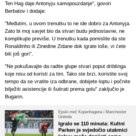
Ten Hag daje Antonyju samopouzdanje", govori
Berbatov i dodaje:
"Međutim, u ovom trenutku to ne ide dobro za Antonyja.
Zato bi moj savjet bio da stvari budu jednostavne, ne
komplikujte previše. U trenutku kada pomislite da ste
Ronaldinho ili Zinedine Zidane dok igrate loše, vi ćete
biti još gori".
"Ne pokušavajte da radite glupe stvari poput driblinga
koje nisu od koristi za tim. Tako ste brzi, koristite svoj
tempo da se vratite iza odbrane, dobijete loptu i počnite
bilježiti asistencije ili šutirati prema golu" zaključio je
Bugarin.
Epski meč Kopenhagena i Manchester
Uniteda
Igralo se 110 minuta: Kultni
Parken je svjedočio utakmici