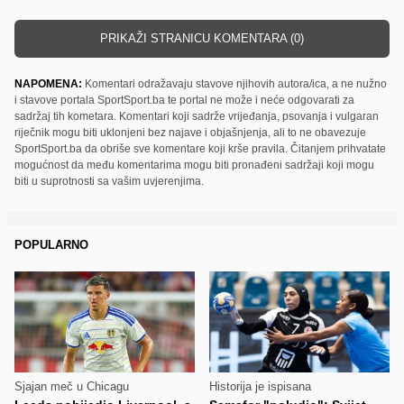
PRIKAŽI STRANICU KOMENTARA (0)
NAPOMENA:
Komentari odražavaju stavove njihovih autora/ica, a ne nužno
i stavove portala SportSport.ba te portal ne može i neće odgovarati za
sadržaj tih kometara. Komentari koji sadrže vrijeđanja, psovanja i vulgaran
riječnik mogu biti uklonjeni bez najave i objašnjenja, ali to ne obavezuje
SportSport.ba da obriše sve komentare koji krše pravila. Čitanjem prihvatate
mogućnost da među komentarima mogu biti pronađeni sadržaji koji mogu
biti u suprotnosti sa vašim uvjerenjima.
POPULARNO
Sjajan meč u Chicagu
Historija je ispisana