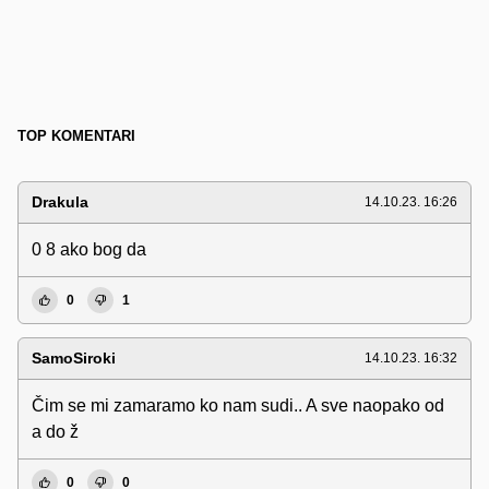
TOP KOMENTARI
Drakula
14.10.23. 16:26
0 8 ako bog da
0
1
SamoSiroki
14.10.23. 16:32
Čim se mi zamaramo ko nam sudi.. A sve naopako od
a do ž
0
0