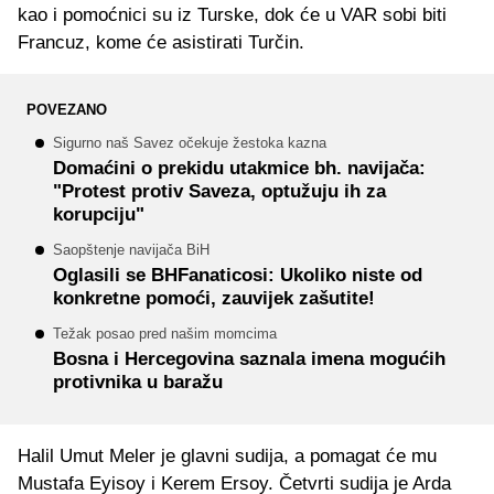
kao i pomoćnici su iz Turske, dok će u VAR sobi biti
Francuz, kome će asistirati Turčin.
POVEZANO
Sigurno naš Savez očekuje žestoka kazna
Domaćini o prekidu utakmice bh. navijača:
"Protest protiv Saveza, optužuju ih za
korupciju"
Saopštenje navijača BiH
Oglasili se BHFanaticosi: Ukoliko niste od
konkretne pomoći, zauvijek zašutite!
Težak posao pred našim momcima
Bosna i Hercegovina saznala imena mogućih
protivnika u baražu
Halil Umut Meler je glavni sudija, a pomagat će mu
Mustafa Eyisoy i Kerem Ersoy. Četvrti sudija je Arda