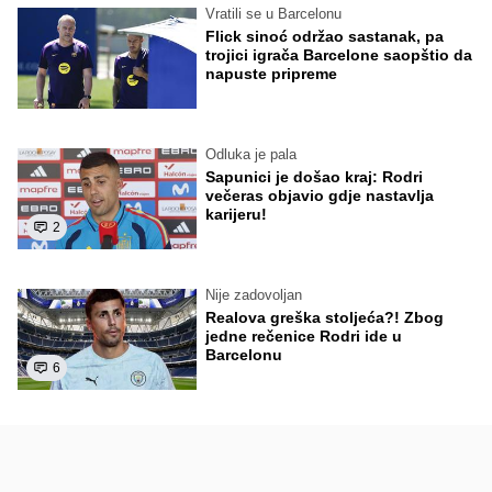
Vratili se u Barcelonu
Flick sinoć održao sastanak, pa
trojici igrača Barcelone saopštio da
napuste pripreme
Odluka je pala
Sapunici je došao kraj: Rodri
večeras objavio gdje nastavlja
karijeru!
2
Nije zadovoljan
Realova greška stoljeća?! Zbog
jedne rečenice Rodri ide u
Barcelonu
6