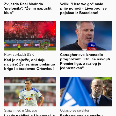
Zvijezda Real Madrida
Veliki "Here we go" malo
'prelomila': "Želim napustiti
prije ponoći - Liverpool se
klub"
pojačao iz Barcelone!
Plavi savladali BSK
Carragher sve iznenadio
prognozom: "Oni će osvojiti
Kad je najteže, oni daju
Premier ligu, a razlog je
najviše: Željezničar prekinuo
jednostavan"
brige i obradovao Grbavicu!
Sjajan meč u Chicagu
Oglasio se selektor
Leeds pobijedio Liverpool, a
Barbarez poslao snažnu