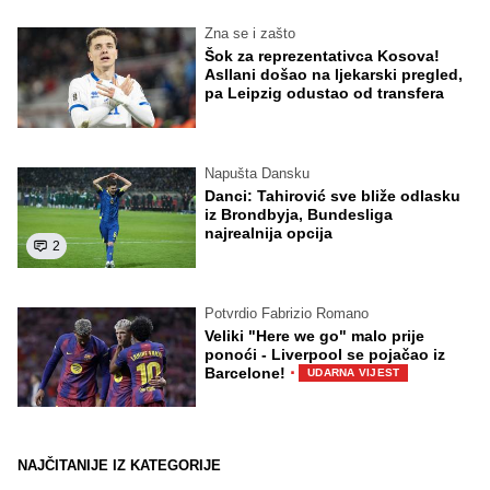
Zna se i zašto
Šok za reprezentativca Kosova!
Asllani došao na ljekarski pregled,
pa Leipzig odustao od transfera
Napušta Dansku
Danci: Tahirović sve bliže odlasku
iz Brondbyja, Bundesliga
najrealnija opcija
2
Potvrdio Fabrizio Romano
Veliki "Here we go" malo prije
ponoći - Liverpool se pojačao iz
·
Barcelone!
UDARNA VIJEST
NAJČITANIJE IZ KATEGORIJE