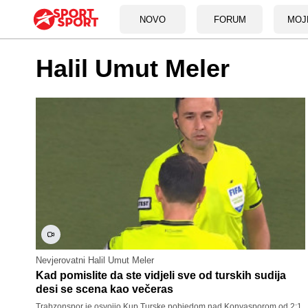
NOVO
FORUM
MOJ
Halil Umut Meler
Nevjerovatni Halil Umut Meler
Kad pomislite da ste vidjeli sve od turskih sudija
desi se scena kao večeras
Trabzonspor je osvojio Kup Turske pobjedom nad Konyasporom od 2:1,