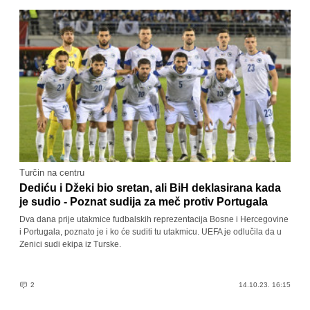
Turčin na centru
Dediću i Džeki bio sretan, ali BiH deklasirana kada
je sudio - Poznat sudija za meč protiv Portugala
Dva dana prije utakmice fudbalskih reprezentacija Bosne i Hercegovine
i Portugala, poznato je i ko će suditi tu utakmicu. UEFA je odlučila da u
Zenici sudi ekipa iz Turske.
2
14.10.23. 16:15