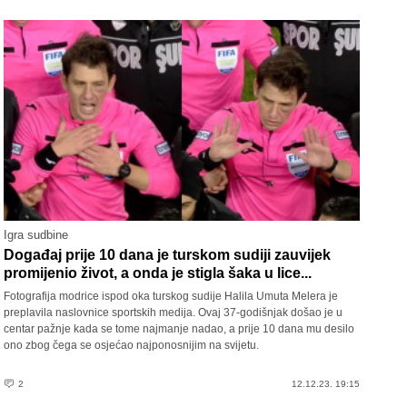
Igra sudbine
Događaj prije 10 dana je turskom sudiji zauvijek
promijenio život, a onda je stigla šaka u lice...
Fotografija modrice ispod oka turskog sudije Halila Umuta Melera je
preplavila naslovnice sportskih medija. Ovaj 37-godišnjak došao je u
centar pažnje kada se tome najmanje nadao, a prije 10 dana mu desilo
ono zbog čega se osjećao najponosnijim na svijetu.
2
12.12.23. 19:15