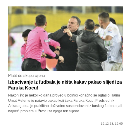
Platit će skupu cijenu
Izbacivanje iz fudbala je ništa kakav pakao slijedi za
Faruka Kocu!
Nakon što je nekoliko dana proveo u bolnici konačno se oglasio Halim
Umut Meler te je najavio pakao koji čeka Faruka Kocu. Predsjednik
Ankaragucua je praktično doživotno suspendovan iz turskog fudbala, ali
najveći problemi u životu za njega tek slijede.
16.12.23. 15:05