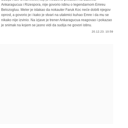
Ankaragucua i Rizespora, nije govorio istinu o legendarnom Emreu
Belozogluu. Meler je istakao da nokauter Faruk Koc neće dobiti njegov
oprost, a govorio je i kako je stvari na utakmici kuhao Emre i da mu se
nikako nije izvinio. Na izjave je trener Ankaragucua reagovao i pokazao
je snimak na kojem se jasno vidi da sudija ne govori istinu.
20.12.23. 10:59