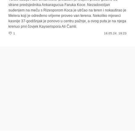
strane predsjednika Ankaragucua Faruka Koce. Nezadovoljan
suđenjem na meču s Rizesporom Koca je utrčao na teren i nokautirao je
Melera koji je određeno vrijeme proveo van terena. Nekoliko mjeseci
kasnije 37-godišnjak je ponovo u centru pažnje, a ovog puta je na njega
krenuo prvi čovjek Kayserispora Ali Čamli.
1
18.05.24. 19:23