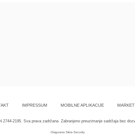
TAKT
IMPRESSUM
MOBILNE APLIKACIJE
MARKET
SN 2744-2195. Sva prava zadržana. Zabranjeno preuzimanje sadržaja bez doz
Osigurava
Sikra Security