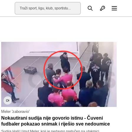
Otvori profil
Pretraga
Otvori
Meler 'zaboravio'
Nokautirani sudija nije govorio istinu - Čuveni
fudbaler pokazao snimak i riješio sve nedoumice
Sudija Halil Umut Meler, koji je nedavno pretučen na utakmici