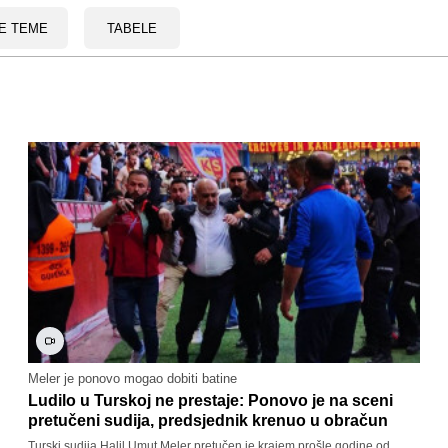
E TEME
TABELE
Meler je ponovo mogao dobiti batine
Ludilo u Turskoj ne prestaje: Ponovo je na sceni
pretučeni sudija, predsjednik krenuo u obračun
Turski sudija Halil Umut Meler pretučen je krajem prošle godine od