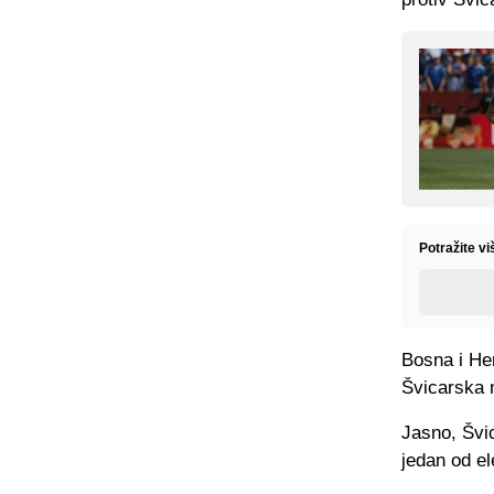
Potražite v
Bosna i Her
Švicarska 
Jasno, Švic
jedan od e