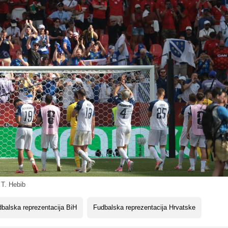
 T. Hebib
balska reprezentacija BiH
Fudbalska reprezentacija Hrvatske