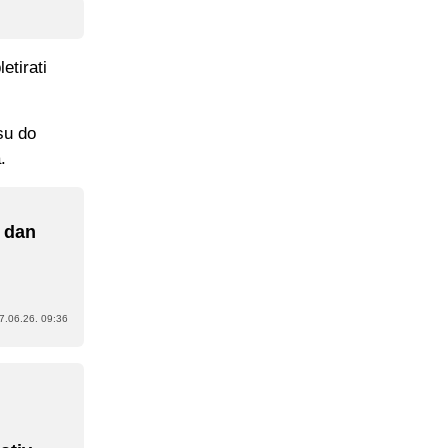
etirati
su do
.
a dan
7.06.26. 09:36