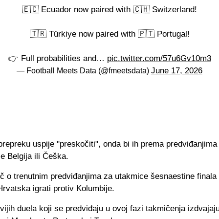
🇪🇨 Ecuador now paired with 🇨🇭 Switzerland!
🇹🇷 Türkiye now paired with 🇵🇹 Portugal!
👉 Full probabilities and…
pic.twitter.com/57u6Gv10m3
June 17, 2026
— Football Meets Data (@fmeetsdata)
prepreku uspije "preskočiti", onda bi ih prema predviđanjima
e Belgija ili Češka.
eč o trenutnim predviđanjima za utakmice šesnaestine finala
Hrvatska igrati protiv Kolumbije.
vijih duela koji se predviđaju u ovoj fazi takmičenja izdvajaj