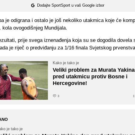
Dodajte SportSport u vaš Google izbor
a je odigrana i ostalo je još nekoliko utakmica koje će kompl
. kola ovogodišnjeg Mundijala.
zultati, prije svega iznenađenja koja su se dogodila dovela 
da je riječ o predviđanju za 1/16 finala Svjetskog prvenstva
Kako je tako je
Veliki problem za Murata Yakin
pred utakmicu protiv Bosne i
Hercegovine!
3
1
ANO
ko je tako je