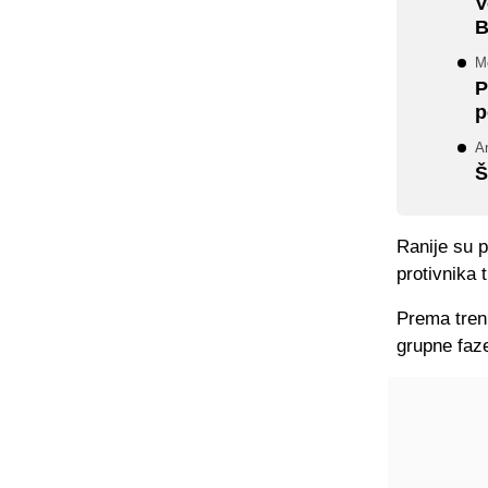
V
B
Mo
P
p
An
Š
Ranije su 
protivnika 
Prema tren
grupne faz