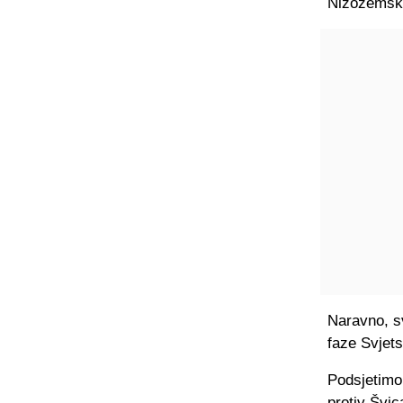
Nizozemske
Naravno, s
faze Svjet
Podsjetimo
protiv Švi