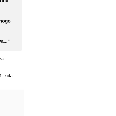
otiv
mnogo
a..."
za
1. kola