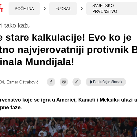
SVJETSKO
POČETNA
FUDBAL
PRVENSTVO
ri tako kažu
 stare kalkulacije! Evo ko je
tno najvjerovatniji protivnik 
finala Mundijala!
:04,
Esmer Oštraković
Poslušajte
članak
rvenstvo koje se igra u Americi, Kanadi i Meksiku ulazi 
upne faze.