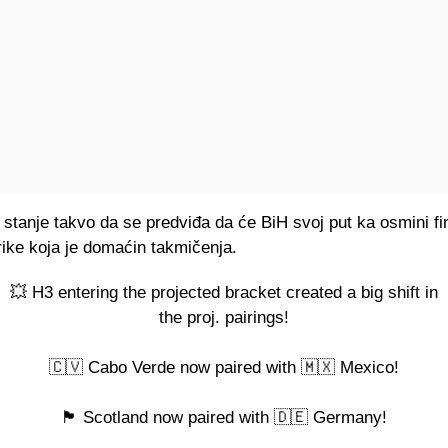
 stanje takvo da se predviđa da će BiH svoj put ka osmini fin
ike koja je domaćin takmičenja.
💥 H3 entering the projected bracket created a big shift in
the proj. pairings!
🇨🇻 Cabo Verde now paired with 🇲🇽 Mexico!
🏴󠁧󠁢󠁳󠁣󠁴󠁿 Scotland now paired with 🇩🇪 Germany!