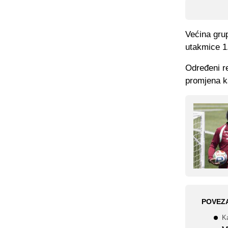
Većina grup
utakmice 1
Određeni re
promjena ka
POVEZ
Ka