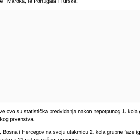
 i Maroka, te Portugala i Turske.
ve ovo su statistička predviđanja nakon nepotpunog 1. kola
skog prvenstva.
, Bosna i Hercegovina svoju utakmicu 2. kola grupne faze ig
carske u 21 sat po našem vremenu.