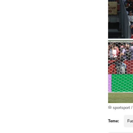
sportsport /
Teme:
Fud