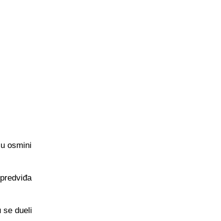
 u osmini
 predviđa
u se dueli