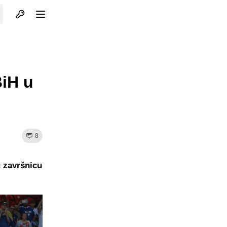
Otvori profil
Otvori meni
BiH u
8
u završnicu