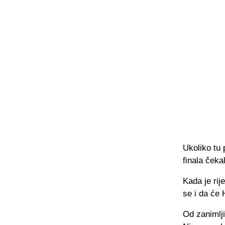
Ukoliko tu 
finala čekal
Kada je rij
se i da će 
Od zanimlji