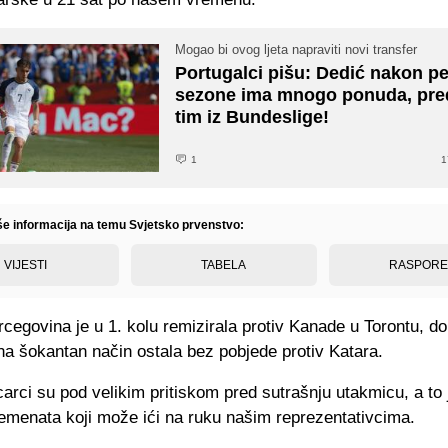
Mogao bi ovog ljeta napraviti novi transfer
Portugalci pišu: Dedić nakon pe
sezone ima mnogo ponuda, pre
tim iz Bundeslige!
1
1
iše informacija na temu Svjetsko prvenstvo:
VIJESTI
TABELA
RASPOR
cegovina je u 1. kolu remizirala protiv Kanade u Torontu, do
na šokantan način ostala bez pobjede protiv Katara.
arci su pod velikim pritiskom pred sutrašnju utakmicu, a to
lemenata koji može ići na ruku našim reprezentativcima.