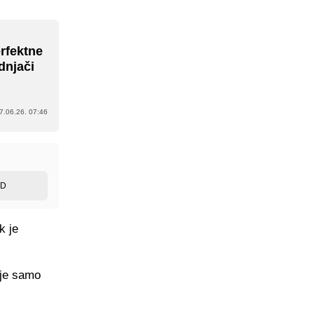
rfektne
dnjači
7.06.26. 07:46
ED
k je
 je samo