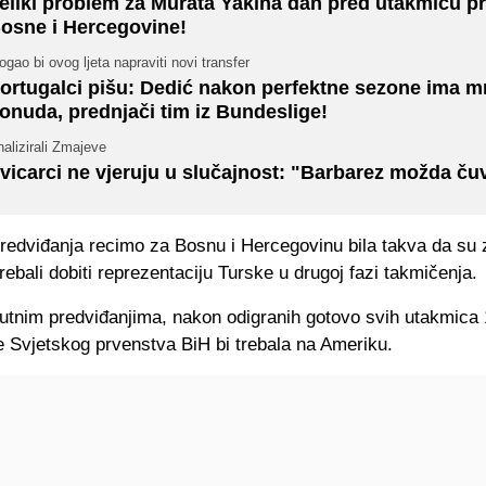
eliki problem za Murata Yakina dan pred utakmicu pr
osne i Hercegovine!
gao bi ovog ljeta napraviti novi transfer
ortugalci pišu: Dedić nakon perfektne sezone ima 
onuda, prednjači tim iz Bundeslige!
alizirali Zmajeve
vicarci ne vjeruju u slučajnost: "Barbarez možda čuv
predviđanja recimo za Bosnu i Hercegovinu bila takva da su 
trebali dobiti reprezentaciju Turske u drugoj fazi takmičenja.
utnim predviđanjima, nakon odigranih gotovo svih utakmica 
e Svjetskog prvenstva BiH bi trebala na Ameriku.