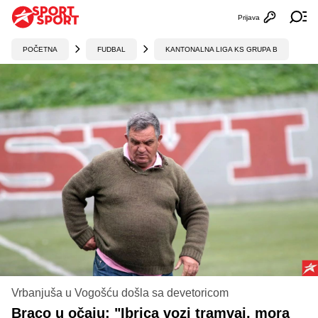
Prijava
Otvori profi
Ot
POČETNA
FUDBAL
KANTONALNA LIGA KS GRUPA B
Vrbanjuša u Vogošću došla sa devetoricom
Braco u očaju: "Ibrica vozi tramvaj, mora