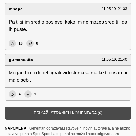
mbape
11.05.19. 21:33
Pa ti si im sredio poslove, kako im ne mozes srediti i da
ih puste.
10
0
gumenakita
11.05.19. 21:40
Mogao bi i ti debeli igrati,vidi stomaka majke ti,dosao bi
malo sebi.
4
1
PRIKAŽI STRANICU KOMENTARA (6)
NAPOMENA:
Komentari odražavaju stavove njihovih autora/ica, a ne nužno
i stavove portala SportSport.ba te portal ne može i neće odgovarati za