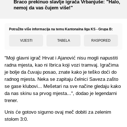
Braco prekinuo slavlje igrača Vrbanjuše: "Halo,
nemoj da vas čujem više!"
Potražite više informacija na temu Kantonalna liga KS - Grupa B:
VIJESTI
TABELA
RASPORED
"Moji glavni igrač Hrvat i Ajanović nisu mogli napustiti
radna mjesta, kao ni Ibrica koji vozi tramvaj. Igračima
je bolje da čuvaju posao, znate kako je teško doći do
radnog mjesta. Neka se zapitaju čelnici Saveza zašto
se gase klubovi... Mešetari na sve načine gledaju kako
da nas skinu sa prvog mjesta...", dodao je legendarni
trener.
Unis će gotovo sigurno ovaj meč dobiti za zelenim
stolom 3:0.