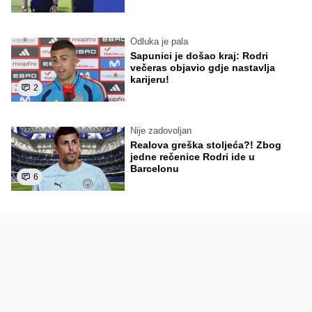
Odluka je pala
Sapunici je došao kraj: Rodri
večeras objavio gdje nastavlja
karijeru!
2
Nije zadovoljan
Realova greška stoljeća?! Zbog
jedne rečenice Rodri ide u
Barcelonu
6