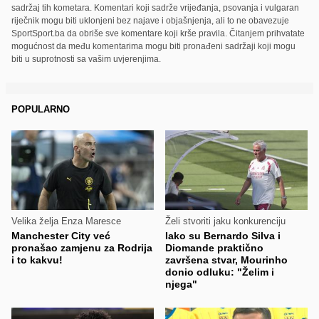
sadržaj tih kometara. Komentari koji sadrže vrijeđanja, psovanja i vulgaran
riječnik mogu biti uklonjeni bez najave i objašnjenja, ali to ne obavezuje
SportSport.ba da obriše sve komentare koji krše pravila. Čitanjem prihvatate
mogućnost da među komentarima mogu biti pronađeni sadržaji koji mogu
biti u suprotnosti sa vašim uvjerenjima.
POPULARNO
Velika želja Enza Maresce
Želi stvoriti jaku konkurenciju
Manchester City već
Iako su Bernardo Silva i
pronašao zamjenu za Rodrija
Diomande praktično
i to kakvu!
završena stvar, Mourinho
donio odluku: "Želim i
njega"