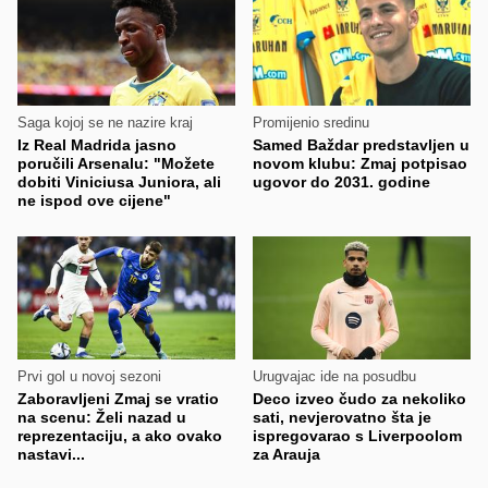
Saga kojoj se ne nazire kraj
Promijenio sredinu
Iz Real Madrida jasno
Samed Baždar predstavljen u
poručili Arsenalu: "Možete
novom klubu: Zmaj potpisao
dobiti Viniciusa Juniora, ali
ugovor do 2031. godine
ne ispod ove cijene"
Prvi gol u novoj sezoni
Urugvajac ide na posudbu
Zaboravljeni Zmaj se vratio
Deco izveo čudo za nekoliko
na scenu: Želi nazad u
sati, nevjerovatno šta je
reprezentaciju, a ako ovako
ispregovarao s Liverpoolom
nastavi...
za Arauja