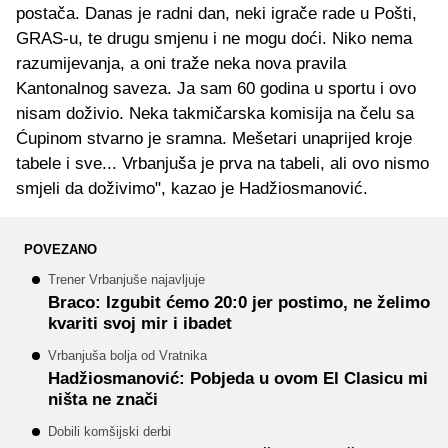
postača. Danas je radni dan, neki igrače rade u Pošti,
GRAS-u, te drugu smjenu i ne mogu doći. Niko nema
razumijevanja, a oni traže neka nova pravila
Kantonalnog saveza. Ja sam 60 godina u sportu i ovo
nisam doživio. Neka takmičarska komisija na čelu sa
Ćupinom stvarno je sramna. Mešetari unaprijed kroje
tabele i sve... Vrbanjuša je prva na tabeli, ali ovo nismo
smjeli da doživimo", kazao je Hadžiosmanović.
POVEZANO
Trener Vrbanjuše najavljuje
Braco: Izgubit ćemo 20:0 jer postimo, ne želimo
kvariti svoj mir i ibadet
Vrbanjuša bolja od Vratnika
Hadžiosmanović: Pobjeda u ovom El Clasicu mi
ništa ne znači
Dobili komšijski derbi