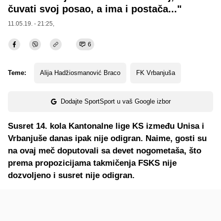
čuvati svoj posao, a ima i postača..."
11.05.19. - 21:25,
6
Teme:
Alija Hadžiosmanović Braco
FK Vrbanjuša
Dodajte SportSport u vaš Google izbor
Susret 14. kola Kantonalne lige KS između Unisa i
Vrbanjuše danas ipak nije odigran. Naime, gosti su
na ovaj meč doputovali sa devet nogometaša, što
prema propozicijama takmičenja FSKS nije
dozvoljeno i susret nije odigran.