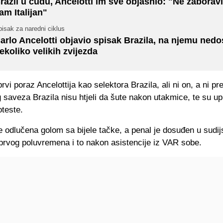
razil u čudu, Ancelotti im sve objasnio: "Ne zaboravi
am Italijan"
isak za naredni ciklus
arlo Ancelotti objavio spisak Brazila, na njemu nedo
ekoliko velikih zvijezda
prvi poraz Ancelottija kao selektora Brazila, ali ni on, a ni pr
saveza Brazila nisu htjeli da šute nakon utakmice, te su upu
oteste.
 odlučena golom sa bijele tačke, a penal je dosuđen u sudij
prvog poluvremena i to nakon asistencije iz VAR sobe.