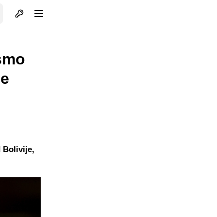
Otvori profil
Otvori meni
 smo
ce
Bolivije,