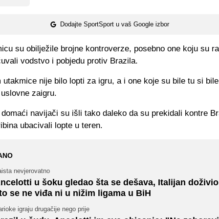
Dodajte SportSport u vaš Google izbor
icu su obilježile brojne kontroverze, posebno one koju su ra
uvali vodstvo i pobjedu protiv Brazila.
utakmice nije bilo lopti za igru, a i one koje su bile tu si bil
e uslovne zaigru.
domaći navijači su išli tako daleko da su prekidali kontre Br
ibina ubacivali lopte u teren.
ANO
ista nevjerovatno
ncelotti u šoku gledao šta se dešava, Italijan doživi
to se ne viđa ni u nižim ligama u BiH
rioke igraju drugačije nego prije