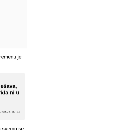
vremenu je
dešava,
viđa ni u
0.09.25. 07:32
 a svemu se