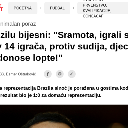
PRVENSTVO,
POČETNA
FUDBAL
KVALIFIKACIJE,
CONCACAF
inimalan poraz
zilu bijesni: "Sramota, igrali
v 14 igrača, protiv sudija, dje
donose lopte!"
:33,
Esmer Oštraković
reprezentacija Brazila sinoć je poražena u gostima kod 
rezultat bio je 1:0 za domaću reprezentaciju.