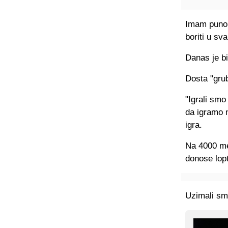
Imam puno 
boriti u sv
Danas je bi
Dosta "grub
"Igrali smo
da igramo n
igra.
Na 4000 met
donose lop
Uzimali smo