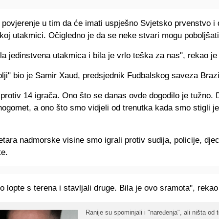
povjerenje u tim da će imati uspješno Svjetsko prvenstvo i 
akoj utakmici. Očigledno je da se neke stvari mogu poboljšati
la jedinstvena utakmica i bila je vrlo teška za nas", rekao je 
lji" bio je Samir Xaud, predsjednik Fudbalskog saveza Brazi
 protiv 14 igrača. Ono što se danas ovde dogodilo je tužno.
ogomet, a ono što smo vidjeli od trenutka kada smo stigli j
ara nadmorske visine smo igrali protiv sudija, policije, dje
te.
 lopte s terena i stavljali druge. Bila je ovo sramota", rekao
Ranije su spominjali i "naređenja", ali ništa od 