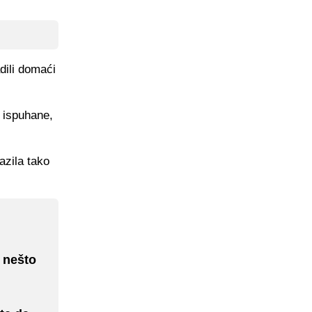
dili domaći
e ispuhane,
azila tako
o nešto