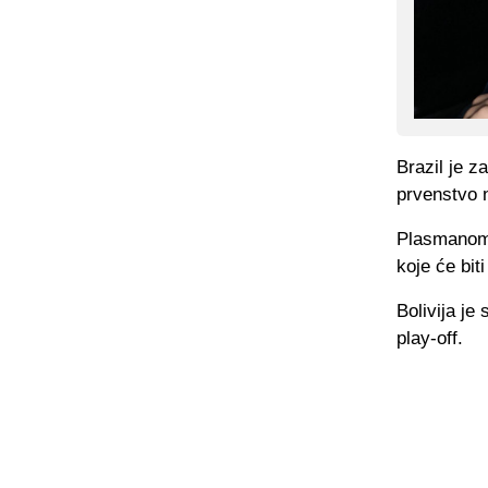
Brazil je z
prvenstvo 
Plasmanom 
koje će bit
Bolivija je
play-off.