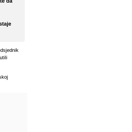
te da
staje
edsjednik
tili
skoj