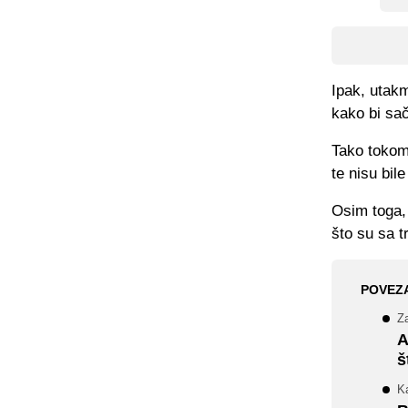
Ipak, utakm
kako bi sač
Tako tokom 
te nisu bil
Osim toga, 
što su sa tr
POVEZ
Za
A
š
Ka