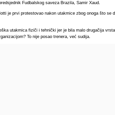
i predsjednik Fudbalskog saveza Brazila, Samir Xaud.
otti je prvi protestovao nakon utakmice zbog onoga što se d
 teška utakmica fiziči i tehnički jer je bila malo drugačija vrs
rganizacijom? To nije posao trenera, već sudija.