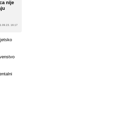
ca nije
aju
1.09.23. 16:17
vjetsko
rvenstvo
entalni