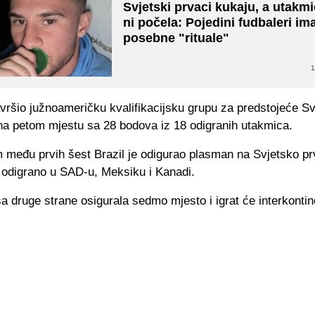
Svjetski prvaci kukaju, a utakmi
ni počela: Pojedini fudbaleri im
posebne "rituale"
1
avršio južnoameričku kvalifikacijsku grupu za predstojeće S
na petom mjestu sa 28 bodova iz 18 odigranih utakmica.
među prvih šest Brazil je odigurao plasman na Svjetsko p
i odigrano u SAD-u, Meksiku i Kanadi.
 sa druge strane osigurala sedmo mjesto i igrat će interkontin