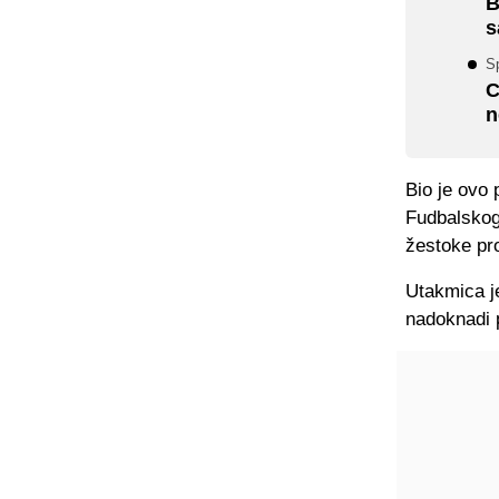
B
s
Sp
C
n
Bio je ovo 
Fudbalskog 
žestoke pr
Utakmica je
nadoknadi 