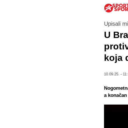
Upisali m
U Bra
proti
koja 
10.09.25. - 11
Nogometna 
a konačan 