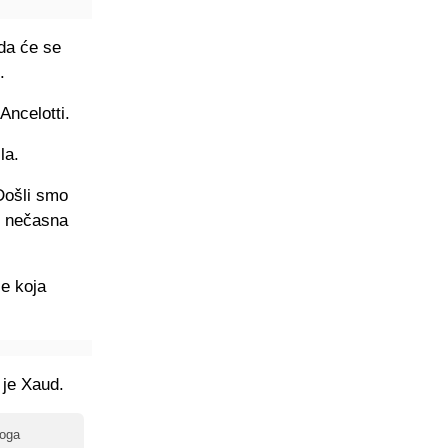
da će se
.
Ancelotti.
la.
 Došli smo
e nečasna
ce koja
 je Xaud.
toga