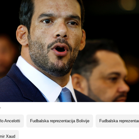
A
lo Ancelotti
Fudbalska reprezentacija Bolivije
Fudbalska reprezentac
mir Xaud