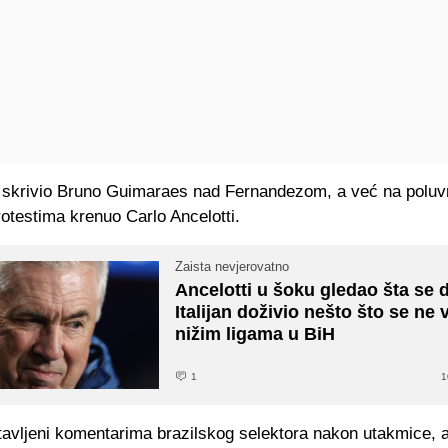
e skrivio Bruno Guimaraes nad Fernandezom, a već na polu
otestima krenuo Carlo Ancelotti.
Zaista nevjerovatno
Ancelotti u šoku gledao šta se 
Italijan doživio nešto što se ne 
nižim ligama u BiH
1
1
tavljeni komentarima brazilskog selektora nakon utakmice,