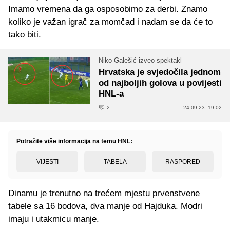
Imamo vremena da ga osposobimo za derbi. Znamo
koliko je važan igrač za momčad i nadam se da će to
tako biti.
Niko Galešić izveo spektakl
Hrvatska je svjedočila jednom
od najboljih golova u povijesti
HNL-a
2
24.09.23. 19:02
Potražite više informacija na temu HNL:
VIJESTI
TABELA
RASPORED
Dinamu je trenutno na trećem mjestu prvenstvene
tabele sa 16 bodova, dva manje od Hajduka. Modri
imaju i utakmicu manje.