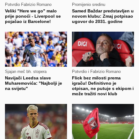
Potvrdio Fabrizio Romano
Promijenio sredinu
Veliki "Here we go" malo
Samed Baždar predstavljen u
prije ponoći - Liverpool se
novom klubu: Zmaj potpisao
pojačao iz Barcelone!
ugovor do 2031. godine
Sjajan meč bh. stopera
Potvrdio i Fabrizio Romano
Navijači Leedsa slave
Flick bez milosti prema
Muharemovića: "Najbolji je
igraču! Definitivno je
na svijetu"
otpisan, ne putuje s ekipom i
može tražiti novi klub