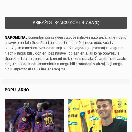
PRIKAŽI STRANICU KOMENTARA (0)
NAPOMENA:
Komentari odražavaju stavove njihovih autora/ica, a ne nužno
i stavove portala SportSport.ba te portal ne može i neće odgovarati za
sadržaj tih kometara. Komentari koji sadrže vrijeđanja, psovanja i vulgaran
riječnik mogu biti uklonjeni bez najave i objašnjenja, ali to ne obavezuje
SportSport.ba da obriše sve komentare koji krše pravila. Čitanjem prihvatate
mogućnost da među komentarima mogu biti pronađeni sadržaji koji mogu
biti u suprotnosti sa vašim uvjerenjima.
POPULARNO