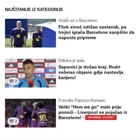
NAJČITANIJE IZ KATEGORIJE
Vratili se u Barcelonu
Flick sinoć održao sastanak, pa
trojici igrača Barcelone saopštio da
napuste pripreme
Odluka je pala
Sapunici je došao kraj: Rodri
večeras objavio gdje nastavlja
karijeru!
2
Potvrdio Fabrizio Romano
Veliki "Here we go" malo prije
ponoći - Liverpool se pojačao iz
·
Barcelone!
UDARNA VIJEST
2