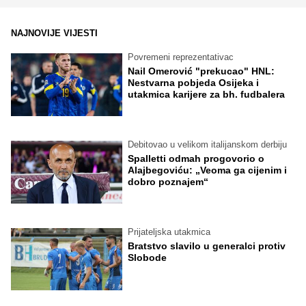
NAJNOVIJE VIJESTI
Povremeni reprezentativac
Nail Omerović "prekucao" HNL:
Nestvarna pobjeda Osijeka i
utakmica karijere za bh. fudbalera
Debitovao u velikom italijanskom derbiju
Spalletti odmah progovorio o
Alajbegoviću: „Veoma ga cijenim i
dobro poznajem“
Prijateljska utakmica
Bratstvo slavilo u generalci protiv
Slobode