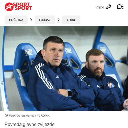
Prijava
Otvori profi
Ot
POČETNA
FUDBAL
1. HNL
Foto: Goran Mehkek / CROPIX
Povreda glavne zvijezde