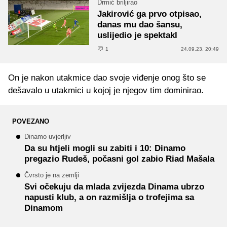
Drmić briljirao
Jakirović ga prvo otpisao,
danas mu dao šansu,
uslijedio je spektakl
1
24.09.23. 20:49
On je nakon utakmice dao svoje viđenje onog što se
dešavalo u utakmici u kojoj je njegov tim dominirao.
POVEZANO
Dinamo uvjerljiv
Da su htjeli mogli su zabiti i 10: Dinamo
pregazio Rudeš, počasni gol zabio Riad Mašala
Čvrsto je na zemlji
Svi očekuju da mlada zvijezda Dinama ubrzo
napusti klub, a on razmišlja o trofejima sa
Dinamom