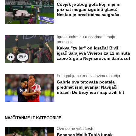
Čovjek je zbog gola koji nije ni
priznat mogao izgubiti glavu:
Nestao je pred očima saigrača
Igraju utakmicu u gostima i imaju
prednost
Kakva "zvijer" od igrača! Bivši
igrač Sarajeva Viveros za 12 minuta
6
zabio 2 gola Neymarovom Santosu!
Fotografija pokrenula lavinu reakcija
Gabrielova tetovaža postala
predmet ismijavanja: Navijači
ubacili De Bruynea i napravili hit
NAJČITANIJE IZ KATEGORIJE
Ovo se ne viđa često
Bosanac Malik Tubić junak