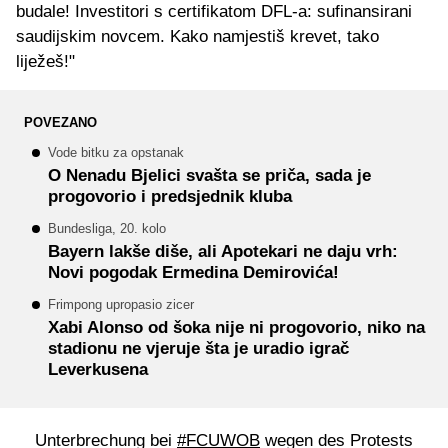
budale! Investitori s certifikatom DFL-a: sufinansirani
saudijskim novcem. Kako namjestiš krevet, tako
liježeš!"
POVEZANO
Vode bitku za opstanak
O Nenadu Bjelici svašta se priča, sada je
progovorio i predsjednik kluba
Bundesliga, 20. kolo
Bayern lakše diše, ali Apotekari ne daju vrh:
Novi pogodak Ermedina Demirovića!
Frimpong upropasio zicer
Xabi Alonso od šoka nije ni progovorio, niko na
stadionu ne vjeruje šta je uradio igrač
Leverkusena
Unterbrechung bei
#FCUWOB
wegen des Protests