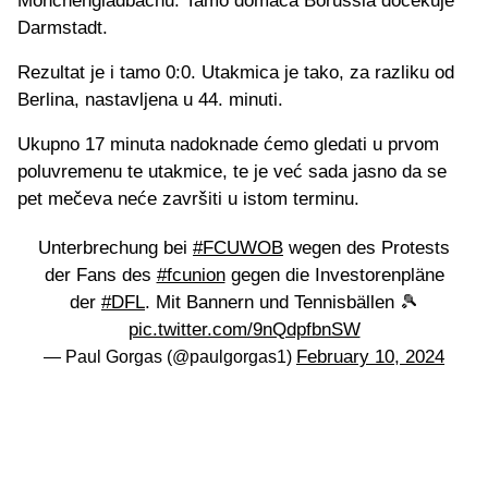
Monchengladbachu. Tamo domaća Borussia dočekuje
Darmstadt.
Rezultat je i tamo 0:0. Utakmica je tako, za razliku od
Berlina, nastavljena u 44. minuti.
Ukupno 17 minuta nadoknade ćemo gledati u prvom
poluvremenu te utakmice, te je već sada jasno da se
pet mečeva neće završiti u istom terminu.
Unterbrechung bei
#FCUWOB
wegen des Protests
der Fans des
#fcunion
gegen die Investorenpläne
der
#DFL
. Mit Bannern und Tennisbällen 🎾
pic.twitter.com/9nQdpfbnSW
February 10, 2024
— Paul Gorgas (@paulgorgas1)