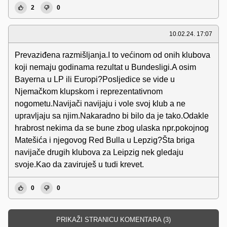
2
0
10.02.24. 17:07
Prevaziđena razmišljanja.I to većinom od onih klubova
koji nemaju godinama rezultat u Bundesligi.A osim
Bayerna u LP ili Europi?Posljedice se vide u
Njemačkom klupskom i reprezentativnom
nogometu.Navijači navijaju i vole svoj klub a ne
upravljaju sa njim.Nakaradno bi bilo da je tako.Odakle
hrabrost nekima da se bune zbog ulaska npr.pokojnog
Matešića i njegovog Red Bulla u Lepzig?Šta briga
navijače drugih klubova za Leipzig nek gledaju
svoje.Kao da zaviruješ u tudi krevet.
0
0
PRIKAŽI STRANICU KOMENTARA (3)