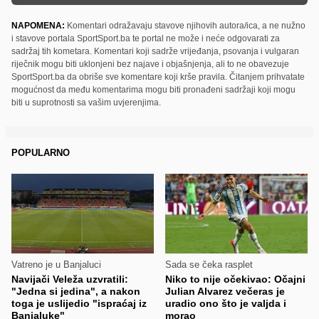
NAPOMENA:
Komentari odražavaju stavove njihovih autora/ica, a ne nužno
i stavove portala SportSport.ba te portal ne može i neće odgovarati za
sadržaj tih kometara. Komentari koji sadrže vrijeđanja, psovanja i vulgaran
riječnik mogu biti uklonjeni bez najave i objašnjenja, ali to ne obavezuje
SportSport.ba da obriše sve komentare koji krše pravila. Čitanjem prihvatate
mogućnost da među komentarima mogu biti pronađeni sadržaji koji mogu
biti u suprotnosti sa vašim uvjerenjima.
POPULARNO
Vatreno je u Banjaluci
Sada se čeka rasplet
Navijači Veleža uzvratili:
Niko to nije očekivao: Očajni
"Jedna si jedina", a nakon
Julian Alvarez večeras je
toga je uslijedio "ispraćaj iz
uradio ono što je valjda i
Banjaluke"
morao