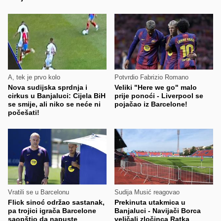
A, tek je prvo kolo
Potvrdio Fabrizio Romano
Nova sudijska sprdnja i
Veliki "Here we go" malo
cirkus u Banjaluci: Cijela BiH
prije ponoći - Liverpool se
se smije, ali niko se neće ni
pojačao iz Barcelone!
počešati!
Vratili se u Barcelonu
Sudija Musić reagovao
Flick sinoć održao sastanak,
Prekinuta utakmica u
pa trojici igrača Barcelone
Banjaluci - Navijači Borca
saopštio da napuste
veličali zločinca Ratka