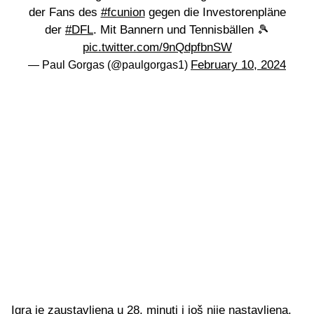
der Fans des
#fcunion
gegen die Investorenpläne
der
#DFL
. Mit Bannern und Tennisbällen 🎾
pic.twitter.com/9nQdpfbnSW
February 10, 2024
— Paul Gorgas (@paulgorgas1)
Igra je zaustavljena u 28. minuti i još nije nastavljena.