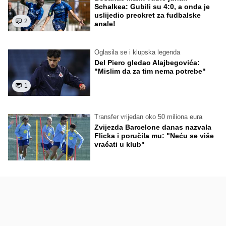
Schalkea: Gubili su 4:0, a onda je
uslijedio preokret za fudbalske
2
anale!
Oglasila se i klupska legenda
Del Piero gledao Alajbegovića:
"Mislim da za tim nema potrebe"
1
Transfer vrijedan oko 50 miliona eura
Zvijezda Barcelone danas nazvala
Flicka i poručila mu: "Neću se više
vraćati u klub"