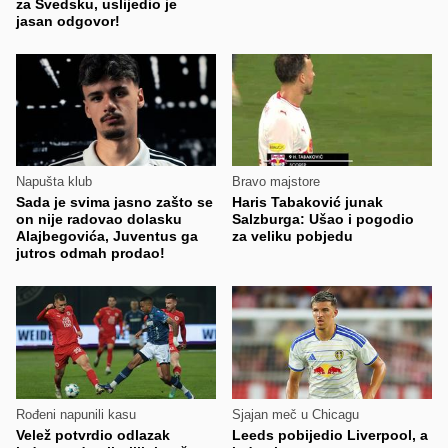
za Švedsku, uslijedio je
jasan odgovor!
Napušta klub
Bravo majstore
Sada je svima jasno zašto se
Haris Tabaković junak
on nije radovao dolasku
Salzburga: Ušao i pogodio
Alajbegovića, Juventus ga
za veliku pobjedu
jutros odmah prodao!
Rođeni napunili kasu
Sjajan meč u Chicagu
Velež potvrdio odlazak
Leeds pobijedio Liverpool, a