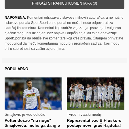
PRIKAŽI STRANICU KOMENTARA (0)
NAPOMENA:
Komentari odražavaju stavove njihovih autora/ica, a ne nužno
i stavove portala SportSport.ba te portal ne može i neće odgovarati za
sadržaj tih kometara. Komentari koji sadrže vrijeđanja, psovanja i vulgaran
riječnik mogu biti uklonjeni bez najave i objašnjenja, ali to ne obavezuje
SportSport.ba da obriše sve komentare koji krše pravila. Čitanjem prihvatate
mogućnost da među komentarima mogu biti pronađeni sadržaji koji mogu
biti u suprotnosti sa vašim uvjerenjima.
POPULARNO
Smajlović je već odlučio
Tvrde hrvatski mediji
Potter došao "na noge"
Reprezentativac BiH uskoro
Smajloviću, molio ga da igra
postaje novi igrač Hajduka!