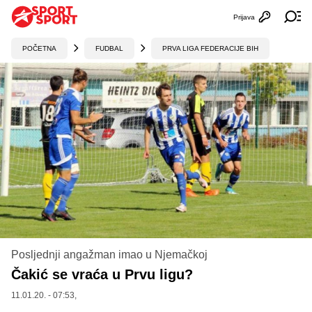
Prijava
Otvori profi
Ot
POČETNA
FUDBAL
PRVA LIGA FEDERACIJE BIH
Posljednji angažman imao u Njemačkoj
Čakić se vraća u Prvu ligu?
11.01.20. - 07:53,