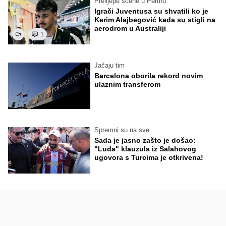
Prelijepe scene u Perthu
Igrači Juventusa su shvatili ko je
Kerim Alajbegović kada su stigli na
aerodrom u Australiji
1
Jačaju tim
Barcelona oborila rekord novim
ulaznim transferom
Spremni su na sve
Sada je jasno zašto je došao:
"Luda" klauzula iz Salahovog
ugovora s Turcima je otkrivena!