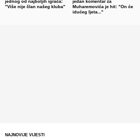
jednog od najboljih igrača:
jedan komentar za
"Više nije član našeg kluba"
Muharemovića je hit: "On će
idućeg ljeta..."
NAJNOVIJE VIJESTI