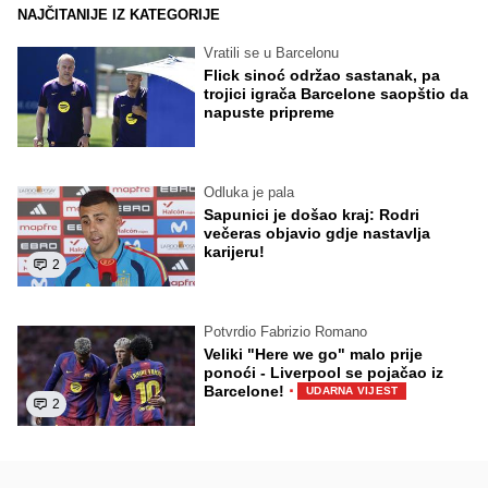
NAJČITANIJE IZ KATEGORIJE
Vratili se u Barcelonu
Flick sinoć održao sastanak, pa
trojici igrača Barcelone saopštio da
napuste pripreme
Odluka je pala
Sapunici je došao kraj: Rodri
večeras objavio gdje nastavlja
karijeru!
2
Potvrdio Fabrizio Romano
Veliki "Here we go" malo prije
ponoći - Liverpool se pojačao iz
·
Barcelone!
UDARNA VIJEST
2