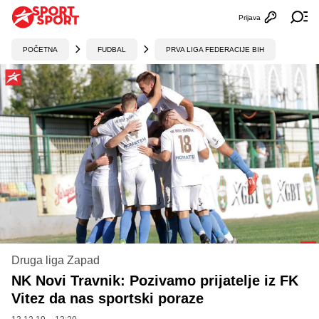
Prijava
Otvori profi
Ot
POČETNA
FUDBAL
PRVA LIGA FEDERACIJE BIH
Druga liga Zapad
NK Novi Travnik: Pozivamo prijatelje iz FK
Vitez da nas sportski poraze