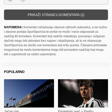
PRIKAŽI STRANICU KOMENTARA (2)
NAPOMENA:
Komentari odražavaju stavove njihovih autora/ica, a ne nužno
i stavove portala SportSport.ba te portal ne može i neće odgovarati za
sadržaj tih kometara. Komentari koji sadrže vrijeđanja, psovanja i vulgaran
riječnik mogu biti uklonjeni bez najave i objašnjenja, ali to ne obavezuje
SportSport.ba da obriše sve komentare koji krše pravila. Čitanjem prihvatate
mogućnost da među komentarima mogu biti pronađeni sadržaji koji mogu
biti u suprotnosti sa vašim uvjerenjima.
POPULARNO
Jačaju tim
Prijateljski meč u Perthu