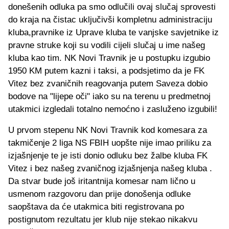
donešenih odluka pa smo odlučili ovaj slučaj sprovesti
do kraja na čistac uključivši kompletnu administraciju
kluba,pravnike iz Uprave kluba te vanjske savjetnike iz
pravne struke koji su vodili cijeli slučaj u ime našeg
kluba kao tim. NK Novi Travnik je u postupku izgubio
1950 KM putem kazni i taksi, a podsjetimo da je FK
Vitez bez zvaničnih reagovanja putem Saveza dobio
bodove na "lijepe oči" iako su na terenu u predmetnoj
utakmici izgledali totalno nemoćno i zasluženo izgubili!
U prvom stepenu NK Novi Travnik kod komesara za
takmičenje 2 liga NS FBIH uopšte nije imao priliku za
izjašnjenje te je isti donio odluku bez žalbe kluba FK
Vitez i bez našeg zvaničnog izjašnjenja našeg kluba .
Da stvar bude još iritantnija komesar nam lično u
usmenom razgovoru dan prije donošenja odluke
saopštava da će utakmica biti registrovana po
postignutom rezultatu jer klub nije stekao nikakvu