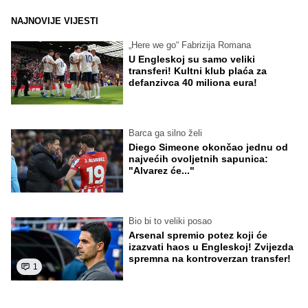
NAJNOVIJE VIJESTI
„Here we go“ Fabrizija Romana
U Engleskoj su samo veliki
transferi! Kultni klub plaća za
defanzivca 40 miliona eura!
Barca ga silno želi
Diego Simeone okončao jednu od
najvećih ovoljetnih sapunica:
"Alvarez će..."
Bio bi to veliki posao
Arsenal spremio potez koji će
izazvati haos u Engleskoj! Zvijezda
spremna na kontroverzan transfer!
1