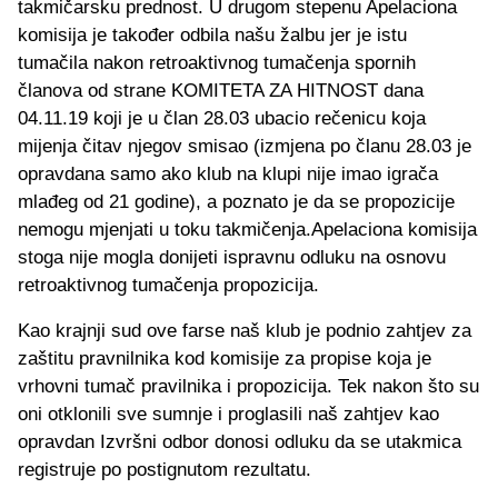
takmičarsku prednost. U drugom stepenu Apelaciona
komisija je također odbila našu žalbu jer je istu
tumačila nakon retroaktivnog tumačenja spornih
članova od strane KOMITETA ZA HITNOST dana
04.11.19 koji je u član 28.03 ubacio rečenicu koja
mijenja čitav njegov smisao (izmjena po članu 28.03 je
opravdana samo ako klub na klupi nije imao igrača
mlađeg od 21 godine), a poznato je da se propozicije
nemogu mjenjati u toku takmičenja.Apelaciona komisija
stoga nije mogla donijeti ispravnu odluku na osnovu
retroaktivnog tumačenja propozicija.
Kao krajnji sud ove farse naš klub je podnio zahtjev za
zaštitu pravnilnika kod komisije za propise koja je
vrhovni tumač pravilnika i propozicija. Tek nakon što su
oni otklonili sve sumnje i proglasili naš zahtjev kao
opravdan Izvršni odbor donosi odluku da se utakmica
registruje po postignutom rezultatu.