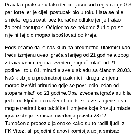
Pravila i praksa su također bili jasni kod registracije 0-3
par forte jer je cijeli postupak bio u toku i ista se nije
smjela registrovati bez konačne odluke jer je trajao
žalbeni postupak. Očigledno se nekome žurilo pa se
nije ni taj dio mogao ispoštovati do kraja.
Podsjećamo da je naš klub na predmetnoj utakmici kao
treću izmjenu uveo igrača starijeg od 21 godine a zbog
zdravstvenih tegoba izveden je igrač mlađi od 21
godine i to u 81. minuti a sve u skladu sa članom 28.03.
Naš klub je u predmetnoj utakmici i drugu izmjenu
morao izvršiti prinudno gdje se povrijedio jedan od
stopera mlađi od 21 godine.Oba izvedena igrača su bila
jedni od ključnih u našem timu te se ove izmjene nisu
mogle tretirati kao taktičke i izmjene koje žrtvuju mlađe
igrače što je i smisao uvođenja pravila 28.02.
Tumačenje propozicija onako kako su to radili ljudi iz
FK Vitez, ali pojedini članovi komisija ubija smisao