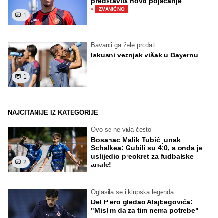
predstavila novo pojačanje
·
ZVANIČNO
1
Bavarci ga žele prodati
Iskusni veznjak višak u Bayernu
1
NAJČITANIJE IZ KATEGORIJE
Ovo se ne viđa često
Bosanac Malik Tubić junak
Schalkea: Gubili su 4:0, a onda je
uslijedio preokret za fudbalske
2
anale!
Oglasila se i klupska legenda
Del Piero gledao Alajbegovića:
"Mislim da za tim nema potrebe"