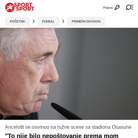
Prijava
Otvori profi
Ot
POČETNA
FUDBAL
PRIMERA DIVISION
Ancelotti se osvrnuo na ružne scene sa stadiona Osasune
"To nije bilo nepoštovanje prema mom