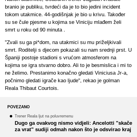
branio je publiku, tvrdeći da je to bio jedini incident
tokom utakmice. 44-godišnjak je bio u krivu. Također
su se čule pjesme u kojima se Viniciju mlađem želi
smrt u roku od 90 minuta .
"Zvali su ga pi*dom, na utakmici su mu priželjkivali
smrt. Roditelji s djecom pokazali su nam srednji prst. U
Španiji postoje stadioni s vrućom atmosferom na
kojima se igra stvarno dobro. Ali to je besmislica i mi to
ne želimo. Prestanimo konačno gledati Viniciusa Jr-a,
počnimo gledati igrače kao ljude", rekao je golman
Reala Thibaut Courtois.
POVEZANO
Trener Reala ljut na poluvremenu
Dugo ga ovakvog nismo vidjeli: Ancelotti "skače
za vrat" sudiji odmah nakon što je odsvirao kraj