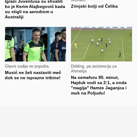
Igrači Juventusa su shvatili
Zrinjski bolji od Čelika
ko je Kerim Alajbegović kada
su stigli na aerodrom u
Australiji
Glavni sudija ne popušta
Dribling, pa asistencija za
Ahmetija
Musić ne želi nastaviti meč
Na semaforu 95. minut,
dok se ne isprazne tribine!
Hajduk vodi sa 2:1, a onda
"magija" Hamze Jaganjca i
muk na Poljudu!