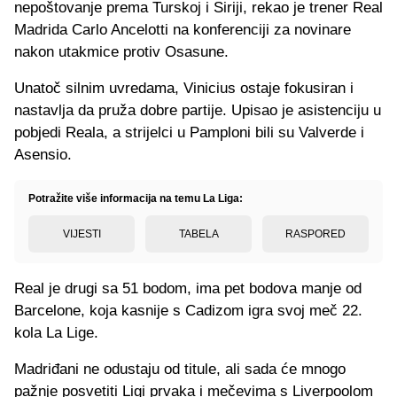
nepoštovanje prema Turskoj i Siriji, rekao je trener Real
Madrida Carlo Ancelotti na konferenciji za novinare
nakon utakmice protiv Osasune.
Unatoč silnim uvredama, Vinicius ostaje fokusiran i
nastavlja da pruža dobre partije. Upisao je asistenciju u
pobjedi Reala, a strijelci u Pamploni bili su Valverde i
Asensio.
Potražite više informacija na temu La Liga:
VIJESTI
TABELA
RASPORED
Real je drugi sa 51 bodom, ima pet bodova manje od
Barcelone, koja kasnije s Cadizom igra svoj meč 22.
kola La Lige.
Madriđani ne odustaju od titule, ali sada će mnogo
pažnje posvetiti Ligi prvaka i mečevima s Liverpoolom