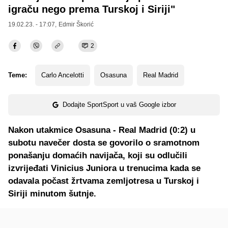
igraču nego prema Turskoj i Siriji"
19.02.23. - 17:07,
Edmir Škorić
2
Teme:
Carlo Ancelotti
Osasuna
Real Madrid
Dodajte SportSport u vaš Google izbor
Nakon utakmice Osasuna - Real Madrid (0:2) u
subotu navečer dosta se govorilo o sramotnom
ponašanju domaćih navijača, koji su odlučili
izvrijeđati Vinicius Juniora u trenucima kada se
odavala počast žrtvama zemljotresa u Turskoj i
Siriji minutom šutnje.