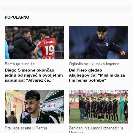
POPULARNO
Barca ga silno želi
Oglasila se i klupska legenda
Diego Simeone okončao
Del Piero gledao
jednu od najvećih ovoljetnih
Alajbegovića: "Mislim da za
sapunica: "Alvarez će..."
tim nema potrebe"
Prelijepe scene u Perthu
Zeničani nisu mogli iznenaditi u
Mostaru