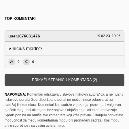
TOP KOMENTARI
user1676631476
19.02.23. 19:06
Vinicius mlađi??
0
0
PRIKAŽI STRANICU KOMENTARA (2)
NAPOMENA:
Komentari odražavaju stavove njihovih autora/ica, a ne nužno
i stavove portala SportSport.ba te portal ne može i neće odgovarati za
sadržaj tih kometara. Komentari koji sadrže vrijeđanja, psovanja i vulgaran
riječnik mogu biti uklonjeni bez najave i objašnjenja, ali to ne obavezuje
SportSport.ba da obriše sve komentare koji krše pravila. Čitanjem prihvatate
mogućnost da među komentarima mogu biti pronađeni sadržaji koji mogu
biti u suprotnosti sa vašim uvjerenjima.