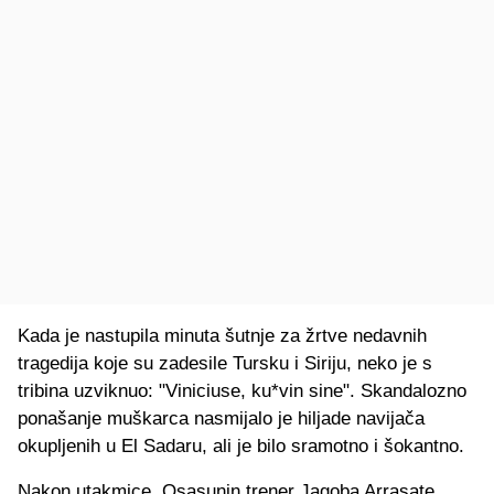
Kada je nastupila minuta šutnje za žrtve nedavnih
tragedija koje su zadesile Tursku i Siriju, neko je s
tribina uzviknuo: "Viniciuse, ku*vin sine". Skandalozno
ponašanje muškarca nasmijalo je hiljade navijača
okupljenih u El Sadaru, ali je bilo sramotno i šokantno.
Nakon utakmice, Osasunin trener Jagoba Arrasate