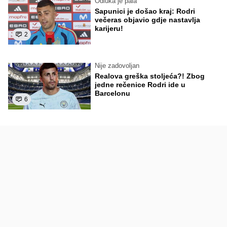
Odluka je pala
Sapunici je došao kraj: Rodri
večeras objavio gdje nastavlja
karijeru!
2
Nije zadovoljan
Realova greška stoljeća?! Zbog
jedne rečenice Rodri ide u
Barcelonu
6