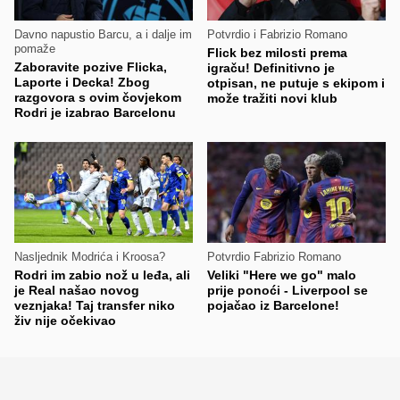
Davno napustio Barcu, a i dalje im
Potvrdio i Fabrizio Romano
pomaže
Flick bez milosti prema
Zaboravite pozive Flicka,
igraču! Definitivno je
Laporte i Decka! Zbog
otpisan, ne putuje s ekipom i
razgovora s ovim čovjekom
može tražiti novi klub
Rodri je izabrao Barcelonu
Nasljednik Modrića i Kroosa?
Potvrdio Fabrizio Romano
Rodri im zabio nož u leđa, ali
Veliki "Here we go" malo
je Real našao novog
prije ponoći - Liverpool se
veznjaka! Taj transfer niko
pojačao iz Barcelone!
živ nije očekivao