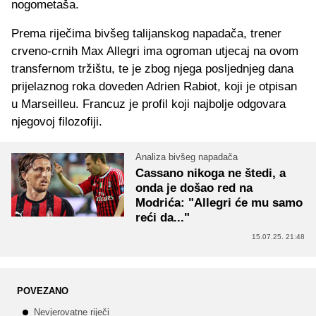
nogometaša.
Prema riječima bivšeg talijanskog napadača, trener
crveno-crnih Max Allegri ima ogroman utjecaj na ovom
transfernom tržištu, te je zbog njega posljednjeg dana
prijelaznog roka doveden Adrien Rabiot, koji je otpisan
u Marseilleu. Francuz je profil koji najbolje odgovara
njegovoj filozofiji.
Analiza bivšeg napadača
Cassano nikoga ne štedi, a
onda je došao red na
Modrića: "Allegri će mu samo
reći da..."
15.07.25. 21:48
POVEZANO
Nevjerovatne riječi