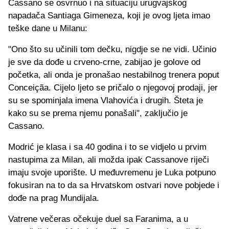
Cassano se osvrnuo i na situaciju urugvajskog
napadača Santiaga Gimeneza, koji je ovog ljeta imao
teške dane u Milanu:
"Ono što su učinili tom dečku, nigdje se ne vidi. Učinio
je sve da dođe u crveno-crne, zabijao je golove od
početka, ali onda je pronašao nestabilnog trenera poput
Conceiçãa. Cijelo ljeto se pričalo o njegovoj prodaji, jer
su se spominjala imena Vlahovića i drugih. Šteta je
kako su se prema njemu ponašali", zaključio je
Cassano.
Modrić je klasa i sa 40 godina i to se vidjelo u prvim
nastupima za Milan, ali možda ipak Cassanove riječi
imaju svoje uporište. U međuvremenu je Luka potpuno
fokusiran na to da sa Hrvatskom ostvari nove pobjede i
dođe na prag Mundijala.
Vatrene večeras očekuje duel sa Faranima, a u