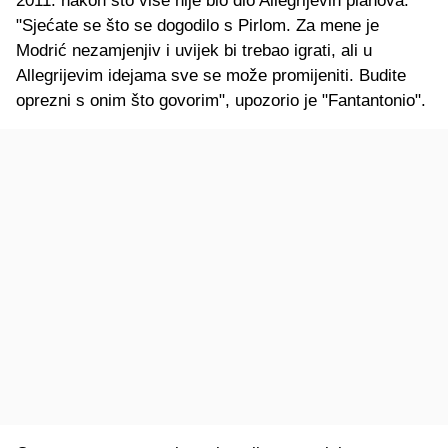
2011. nakon što više nije bio dio Allegrijevih planova:
"Sjećate se što se dogodilo s Pirlom. Za mene je
Modrić nezamjenjiv i uvijek bi trebao igrati, ali u
Allegrijevim idejama sve se može promijeniti. Budite
oprezni s onim što govorim", upozorio je "Fantantonio".