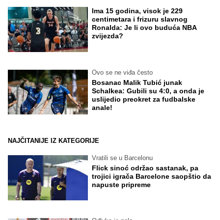
Ima 15 godina, visok je 229
centimetara i frizuru slavnog
Ronalda: Je li ovo buduća NBA
zvijezda?
Ovo se ne viđa često
Bosanac Malik Tubić junak
Schalkea: Gubili su 4:0, a onda je
uslijedio preokret za fudbalske
anale!
NAJČITANIJE IZ KATEGORIJE
Vratili se u Barcelonu
Flick sinoć održao sastanak, pa
trojici igrača Barcelone saopštio da
napuste pripreme