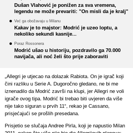
Dušan Vlahović je ponižen za sva vremena,
legendu ne može prevariti: "On misli da je kralj"
Već ga obožavaju u Milanu
Kakav je to majstor: Modrić je uzeo loptu, a
nekoliko sekundi kasnije...
Poraz Rossonera
Modrić ušao u historiju, pozdravilo ga 70.000
navijača, ali noć želi što prije zaboraviti
„Allegri je utjecao na dolazak Rabiota. On je igrač koji
čini razliku u Serie A. Dugoročno gledano, ne bi me
iznenadilo da Modrić završi na klupi, jer Allegri ne voli
igrače ovog tipa. Modrić bi trebao biti uvjeren da više
nije tako siguran u prvih 11“, rekao je Cassano,
prisjećajući se prošlih presedana.
Prisjetio se slučaja Andree Pirla, koji je napustio Milan