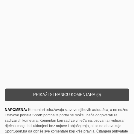
PRIKAŽI STRANICU KOMENTARA (0)
NAPOMENA:
Komentari odražavaju stavove njihovih autora/ica, a ne nužno
i stavove portala SportSport.ba te portal ne može i neće odgovarati za
sadržaj tih kometara. Komentari koji sadrže vrijeđanja, psovanja i vulgaran
riječnik mogu biti uklonjeni bez najave i objašnjenja, ali to ne obavezuje
SportSport.ba da obriše sve komentare koji krše pravila. Čitanjem prihvatate