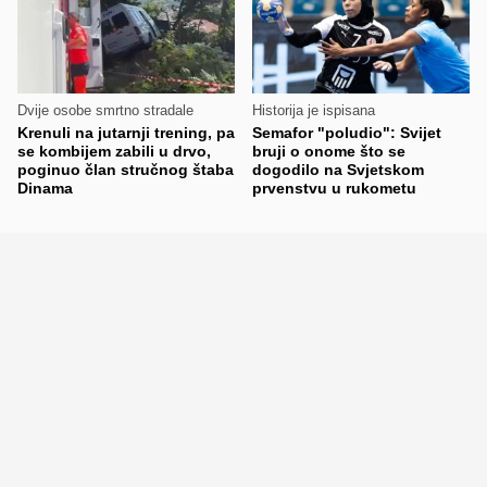
Dvije osobe smrtno stradale
Historija je ispisana
Krenuli na jutarnji trening, pa
Semafor "poludio": Svijet
se kombijem zabili u drvo,
bruji o onome što se
poginuo član stručnog štaba
dogodilo na Svjetskom
Dinama
prvenstvu u rukometu