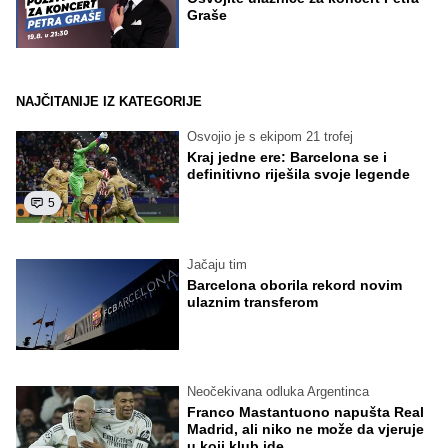
Graše
NAJČITANIJE IZ KATEGORIJE
Osvojio je s ekipom 21 trofej
Kraj jedne ere: Barcelona se i
definitivno riješila svoje legende
5
Jačaju tim
Barcelona oborila rekord novim
ulaznim transferom
Neočekivana odluka Argentinca
Franco Mastantuono napušta Real
Madrid, ali niko ne može da vjeruje
u koji klub ide