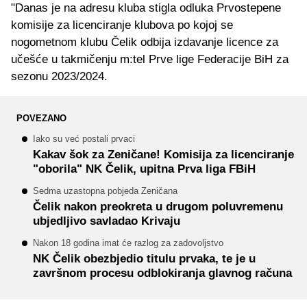
"Danas je na adresu kluba stigla odluka Prvostepene
komisije za licenciranje klubova po kojoj se
nogometnom klubu Čelik odbija izdavanje licence za
učešće u takmičenju m:tel Prve lige Federacije BiH za
sezonu 2023/2024.
POVEZANO
Iako su već postali prvaci
Kakav šok za Zeničane! Komisija za licenciranje
"oborila" NK Čelik, upitna Prva liga FBiH
Sedma uzastopna pobjeda Zeničana
Čelik nakon preokreta u drugom poluvremenu
ubjedljivo savladao Krivaju
Nakon 18 godina imat će razlog za zadovoljstvo
NK Čelik obezbjedio titulu prvaka, te je u
završnom procesu odblokiranja glavnog računa