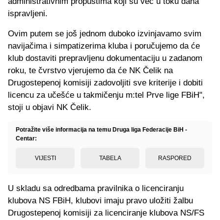
administrativnim propustima koji su već u toku dana
ispravljeni.
Ovim putem se još jednom duboko izvinjavamo svim
navijačima i simpatizerima kluba i poručujemo da će
klub dostaviti prepravljenu dokumentaciju u zadanom
roku, te čvrstvo vjerujemo da će NK Čelik na
Drugostepenoj komisiji zadovoljiti sve kriterije i dobiti
licencu za učešće u takmičenju m:tel Prve lige FBiH",
stoji u objavi NK Čelik.
Potražite više informacija na temu Druga liga Federacije BiH -
Centar:
VIJESTI
TABELA
RASPORED
U skladu sa odredbama pravilnika o licenciranju
klubova NS FBiH, klubovi imaju pravo uložiti žalbu
Drugostepenoj komisiji za licenciranje klubova NS/FS