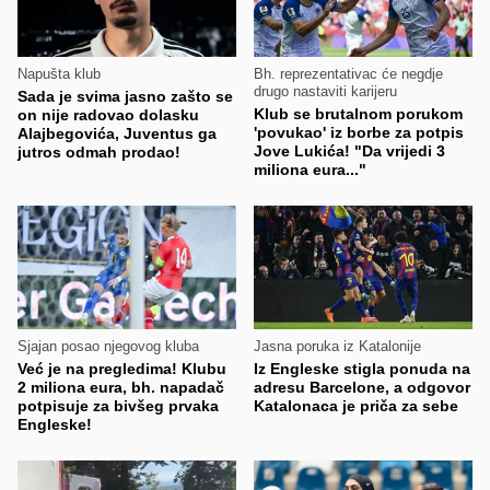
Napušta klub
Bh. reprezentativac će negdje
drugo nastaviti karijeru
Sada je svima jasno zašto se
Klub se brutalnom porukom
on nije radovao dolasku
'povukao' iz borbe za potpis
Alajbegovića, Juventus ga
Jove Lukića! "Da vrijedi 3
jutros odmah prodao!
miliona eura..."
Sjajan posao njegovog kluba
Jasna poruka iz Katalonije
Već je na pregledima! Klubu
Iz Engleske stigla ponuda na
2 miliona eura, bh. napadač
adresu Barcelone, a odgovor
potpisuje za bivšeg prvaka
Katalonaca je priča za sebe
Engleske!