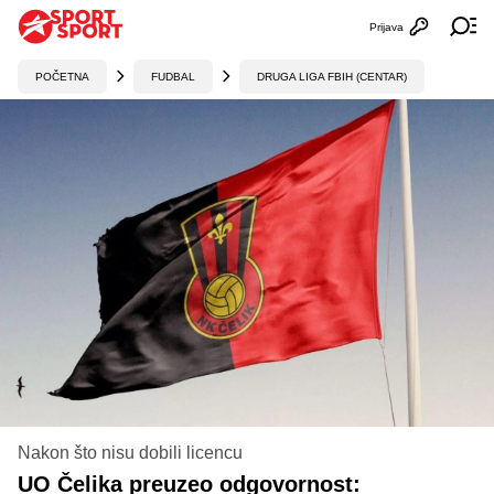
Prijava
Otvori profi
Ot
POČETNA
FUDBAL
DRUGA LIGA FBIH (CENTAR)
Nakon što nisu dobili licencu
UO Čelika preuzeo odgovornost: