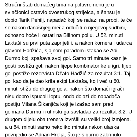
Stručni štab domaćeg tima na poluvremenu je u
svlačionici ostavio dvostrukog strijelca, a šansu je
dobio Tarik Pehilj, napadač koji se nalazi na probi, te će
se nakon današnjeg meča odlučiti o njegovoj sudbini,
odnosno hoće li ostati na Bilinom polju. U 52. minuti
Laktaši su prvi puta zaprijetili, a nakon kornera i udarca
glavom Hadžića, sjajnom paradom istakao se Adi
Durmo koji spašava svoj gol. Samo tri minute kasnije
gosti postižu gol, nakon lijepe kombinatorike u igri, lijep
gol postiže rezervista Džafo Hadžić za rezultat 3:1. Taj
gol kao da je dao krila ekipi Laktaša, koji već u 60.
minuti stižu do drugog gola, nakon što domaći igrači
nisu dobro ispucali loptu, onda dolazi do napadača
gostiju Milana Šikanjića koji je izašao sam pred
golmana Durmu i rutinski ga savladao za rezultat 3:2. U
drugom dijelu oba trenera izvršili su veliki broj izmjena,
a u 64. minuti samo nekoliko minuta nakon ulaska
povrijedio se Adnan Hrelja, što je sigurno zabrinulo