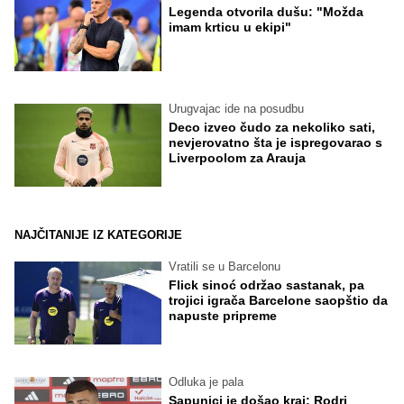
Legenda otvorila dušu: "Možda
imam krticu u ekipi"
Urugvajac ide na posudbu
Deco izveo čudo za nekoliko sati,
nevjerovatno šta je ispregovarao s
Liverpoolom za Arauja
NAJČITANIJE IZ KATEGORIJE
Vratili se u Barcelonu
Flick sinoć održao sastanak, pa
trojici igrača Barcelone saopštio da
napuste pripreme
Odluka je pala
Sapunici je došao kraj: Rodri