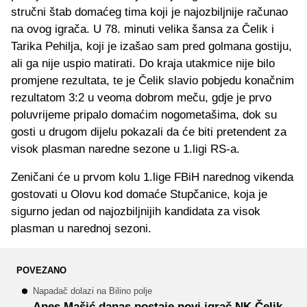
stručni štab domaćeg tima koji je najozbiljnije računao
na ovog igrača. U 78. minuti velika šansa za Čelik i
Tarika Pehilja, koji je izašao sam pred golmana gostiju,
ali ga nije uspio matirati. Do kraja utakmice nije bilo
promjene rezultata, te je Čelik slavio pobjedu konačnim
rezultatom 3:2 u veoma dobrom meču, gdje je prvo
poluvrijeme pripalo domaćim nogometašima, dok su
gosti u drugom dijelu pokazali da će biti pretendent za
visok plasman naredne sezone u 1.ligi RS-a.
Zeničani će u prvom kolu 1.lige FBiH narednog vikenda
gostovati u Olovu kod domaće Stupčanice, koja je
sigurno jedan od najozbiljnijih kandidata za visok
plasman u narednoj sezoni.
POVEZANO
Napadač dolazi na Bilino polje
Anes Mašić danas postaje novi igrač NK Čelik