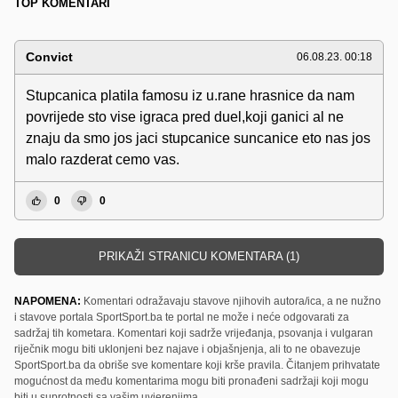
TOP KOMENTARI
Convict
06.08.23. 00:18
Stupcanica platila famosu iz u.rane hrasnice da nam
povrijede sto vise igraca pred duel,koji ganici al ne
znaju da smo jos jaci stupcanice suncanice eto nas jos
malo razderat cemo vas.
0
0
PRIKAŽI STRANICU KOMENTARA (1)
NAPOMENA:
Komentari odražavaju stavove njihovih autora/ica, a ne nužno
i stavove portala SportSport.ba te portal ne može i neće odgovarati za
sadržaj tih kometara. Komentari koji sadrže vrijeđanja, psovanja i vulgaran
riječnik mogu biti uklonjeni bez najave i objašnjenja, ali to ne obavezuje
SportSport.ba da obriše sve komentare koji krše pravila. Čitanjem prihvatate
mogućnost da među komentarima mogu biti pronađeni sadržaji koji mogu
biti u suprotnosti sa vašim uvjerenjima.