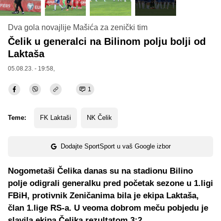
Dva gola novajlije Mašića za zenički tim
Čelik u generalci na Bilinom polju bolji od
Laktaša
05.08.23. - 19:58,
1
Teme:
FK Laktaši
NK Čelik
Dodajte SportSport u vaš Google izbor
Nogometaši Čelika danas su na stadionu Bilino
polje odigrali generalku pred početak sezone u 1.ligi
FBiH, protivnik Zeničanima bila je ekipa Laktaša,
član 1.lige RS-a. U veoma dobrom meču pobjedu je
slavila ekipa Čelika rezultatom 3:2.