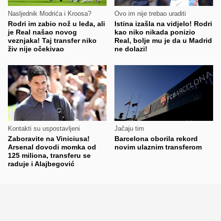
Nasljednik Modrića i Kroosa?
Ovo im nije trebao uraditi
Rodri im zabio nož u leđa, ali
Istina izašla na vidjelo! Rodri
je Real našao novog
kao niko nikada ponizio
veznjaka! Taj transfer niko
Real, bolje mu je da u Madrid
živ nije očekivao
ne dolazi!
Kontakti su uspostavljeni
Jačaju tim
Zaboravite na Viniciusa!
Barcelona oborila rekord
Arsenal dovodi momka od
novim ulaznim transferom
125 miliona, transferu se
raduje i Alajbegović