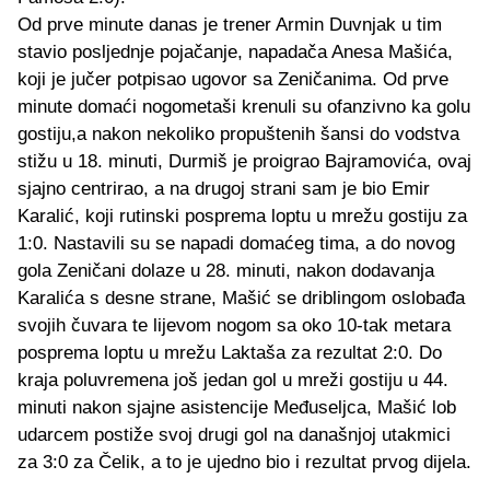
Od prve minute danas je trener Armin Duvnjak u tim
stavio posljednje pojačanje, napadača Anesa Mašića,
koji je jučer potpisao ugovor sa Zeničanima. Od prve
minute domaći nogometaši krenuli su ofanzivno ka golu
gostiju,a nakon nekoliko propuštenih šansi do vodstva
stižu u 18. minuti, Durmiš je proigrao Bajramovića, ovaj
sjajno centrirao, a na drugoj strani sam je bio Emir
Karalić, koji rutinski posprema loptu u mrežu gostiju za
1:0. Nastavili su se napadi domaćeg tima, a do novog
gola Zeničani dolaze u 28. minuti, nakon dodavanja
Karalića s desne strane, Mašić se driblingom oslobađa
svojih čuvara te lijevom nogom sa oko 10-tak metara
posprema loptu u mrežu Laktaša za rezultat 2:0. Do
kraja poluvremena još jedan gol u mreži gostiju u 44.
minuti nakon sjajne asistencije Međuseljca, Mašić lob
udarcem postiže svoj drugi gol na današnjoj utakmici
za 3:0 za Čelik, a to je ujedno bio i rezultat prvog dijela.