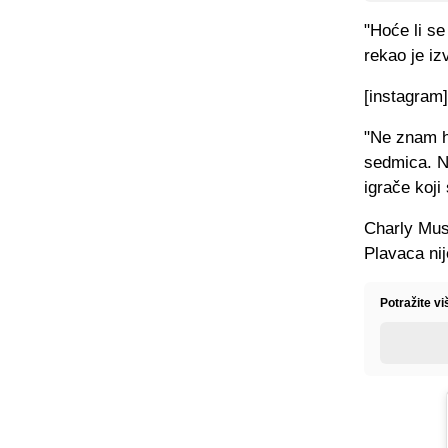
"Hoće li se
rekao je iz
[instagram
"Ne znam ho
sedmica. N
igrače koji 
Charly Mus
Plavaca ni
Potražite vi