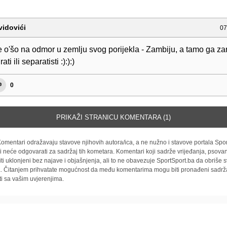
vidovići
07
 o'šo na odmor u zemlju svog porijekla - Zambiju, a tamo ga zar
ti ili separatisti :):):)
0
PRIKAŽI STRANICU KOMENTARA (1)
omentari odražavaju stavove njihovih autora/ica, a ne nužno i stavove portala Spor
i neće odgovarati za sadržaj tih kometara. Komentari koji sadrže vrijeđanja, psovan
iti uklonjeni bez najave i objašnjenja, ali to ne obavezuje SportSport.ba da obriše
la. Čitanjem prihvatate mogućnost da među komentarima mogu biti pronađeni sadrža
ti sa vašim uvjerenjima.