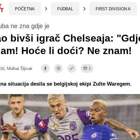
POČETNA
FUDBAL
FIRST DIVISION A
luba ne zna gdje je
o bivši igrač Chelseaja: "Gdj
am! Hoće li doći? Ne znam!
:16,
Midhat Šljivak
1
na situacija desila se belgijskoj ekipi Zulte Waregem.