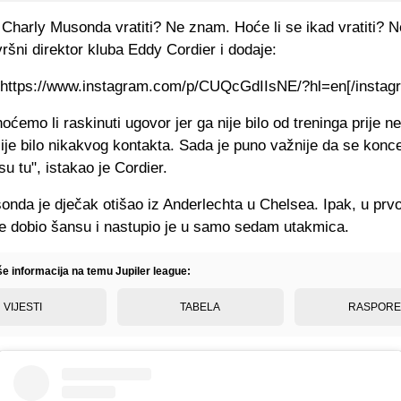
 Charly Musonda vratiti? Ne znam. Hoće li se ikad vratiti? 
vršni direktor kluba Eddy Cordier i dodaje:
]https://www.instagram.com/p/CUQcGdIIsNE/?hl=en[/instag
ćemo li raskinuti ugovor jer ga nije bilo od treninga prije n
ije bilo nikakvog kontakta. Sada je puno važnije da se konc
su tu", istakao je Cordier.
onda je dječak otišao iz Anderlechta u Chelsea. Ipak, u prv
je dobio šansu i nastupio je u samo sedam utakmica.
še informacija na temu Jupiler league:
VIJESTI
TABELA
RASPOR