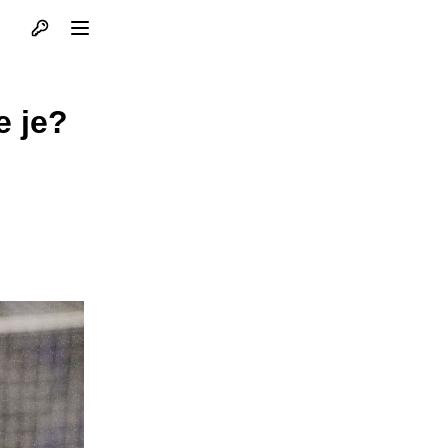
Otvori profil
Otvori meni
e je?