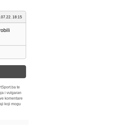
.07.22. 18:15
obili
tSport.ba te
ja i vulgaran
 sve komentare
ji koji mogu