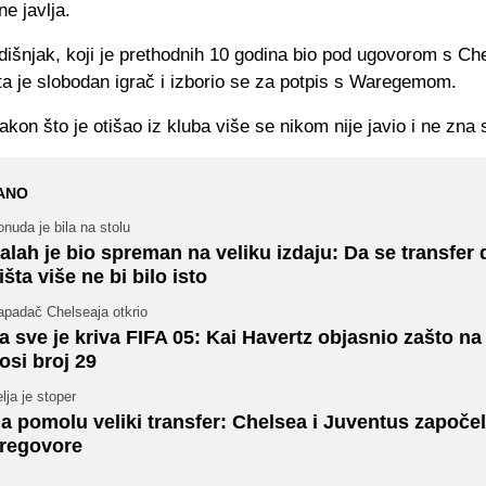
e javlja.
dišnjak, koji je prethodnih 10 godina bio pod ugovorom s Ch
ta je slobodan igrač i izborio se za potpis s Waregemom.
kon što je otišao iz kluba više se nikom nije javio i ne zna s
ANO
nuda je bila na stolu
alah je bio spreman na veliku izdaju: Da se transfer 
išta više ne bi bilo isto
apadač Chelseaja otkrio
a sve je kriva FIFA 05: Kai Havertz objasnio zašto na
osi broj 29
lja je stoper
a pomolu veliki transfer: Chelsea i Juventus započel
regovore