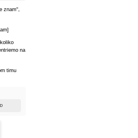
Ne znam",
ram]
ekoliko
entriemo na
om timu
ED