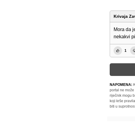
Krivaja Za
Mora da je
nekakvi pira
1
NAPOMENA:
K
portal ne može 
riječnik mogu b
koji krše pravi
biti u suprotnos