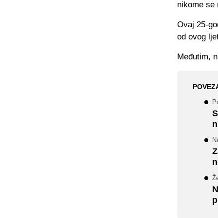
nikome se n
Ovaj 25-go
od ovog lje
Međutim, na
POVEZ
Po
S
n
N
Z
n
Že
N
p