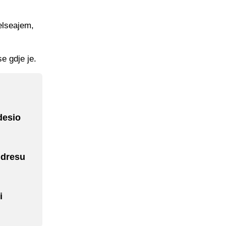
elseajem,
e gdje je.
desio
 dresu
i