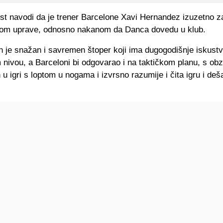
ist navodi da je trener Barcelone Xavi Hernandez izuzetno z
om uprave, odnosno nakanom da Danca dovedu u klub.
n je snažan i savremen štoper koji ima dugogodišnje iskustv
nivou, a Barceloni bi odgovarao i na taktičkom planu, s obz
n u igri s loptom u nogama i izvrsno razumije i čita igru i de