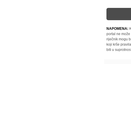
NAPOMENA:
K
portal ne može 
riječnik mogu b
koji krše pravi
biti u suprotnos