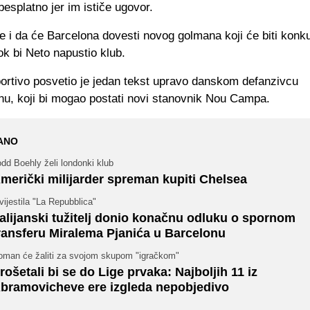
besplatno jer im ističe ugovor.
 i da će Barcelona dovesti novog golmana koji će biti konku
k bi Neto napustio klub.
rtivo posvetio je jedan tekst upravo danskom defanzivcu
nu, koji bi mogao postati novi stanovnik Nou Campa.
ANO
dd Boehly želi londonki klub
merički milijarder spreman kupiti Chelsea
vijestila "La Repubblica"
talijanski tužitelj donio konačnu odluku o spornom
ransferu Miralema Pjanića u Barcelonu
oman će žaliti za svojom skupom "igračkom"
rošetali bi se do Lige prvaka: Najboljih 11 iz
bramovicheve ere izgleda nepobjedivo