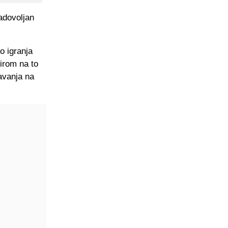
adovoljan
o igranja
irom na to
šavanja na