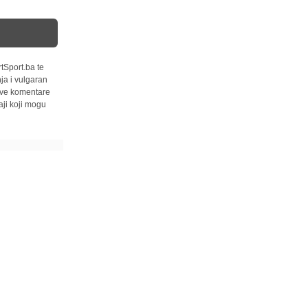
tSport.ba te
ja i vulgaran
 sve komentare
ji koji mogu