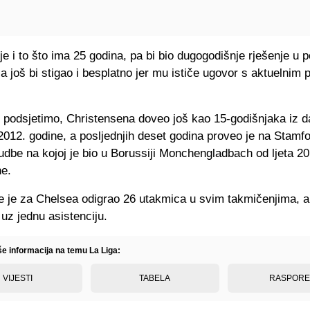
e i to što ima 25 godina, pa bi bio dugogodišnje rješenje u p
a još bi stigao i besplatno jer mu ističe ugovor s aktuelnim
, podsjetimo, Christensena doveo još kao 15-godišnjaka iz 
012. godine, a posljednjih deset godina proveo je na Stamf
dbe na kojoj je bio u Borussiji Monchengladbach od ljeta 201
ne.
 je za Chelsea odigrao 26 utakmica u svim takmičenjima, a
 uz jednu asistenciju.
še informacija na temu La Liga:
VIJESTI
TABELA
RASPOR