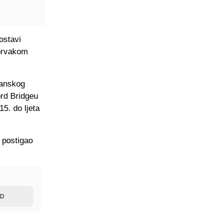
ostavi
 prvakom
danskog
ord Bridgeu
5. do ljeta
 postigao
ED