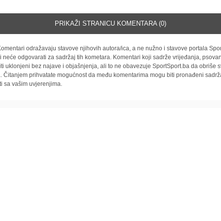
PRIKAŽI STRANICU KOMENTARA (0)
omentari odražavaju stavove njihovih autora/ica, a ne nužno i stavove portala Spor
i neće odgovarati za sadržaj tih kometara. Komentari koji sadrže vrijeđanja, psovan
iti uklonjeni bez najave i objašnjenja, ali to ne obavezuje SportSport.ba da obriše
la. Čitanjem prihvatate mogućnost da među komentarima mogu biti pronađeni sadrža
ti sa vašim uvjerenjima.