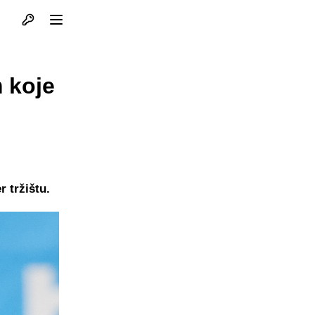
Otvori profil
Otvori meni
 koje
r tržištu.