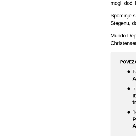
mogli doći 
Spominje se
Stegenu, do
Mundo Depo
Christense
POVEZ
To
A
Iz
I
t
R
P
A