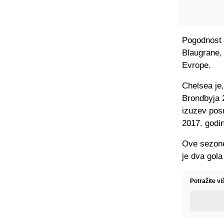
Pogodnost j
Blaugrane, 
Evrope.
Chelsea je
Brondbyja 2
izuzev posu
2017. godi
Ove sezone
je dva gola
Potražite vi