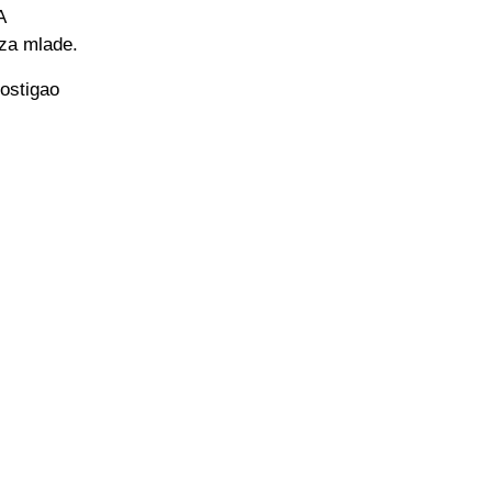
A
 za mlade.
postigao