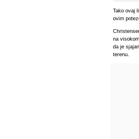
Tako ovaj l
ovim potez
Christense
na visokom 
da je sjaja
terenu.