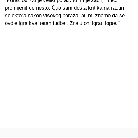
"Poraz od 7:0 je veliki poraz, to im je zadnji meč,
promijenit će nešto. Čuo sam dosta kritika na račun
selektora nakon visokog poraza, ali mi znamo da se
ovdje igra kvalitetan fudbal. Znaju oni igrati lopte."