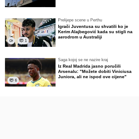
Prelijepe scene u Perthu
Igrači Juventusa su shvatili ko je
Kerim Alajbegović kada su stigli na
aerodrom u Australiji
1
Saga kojoj se ne nazire kraj
Iz Real Madrida jasno poručili
Arsenalu: "Možete dobiti Viniciusa
Juniora, ali ne ispod ove cijene"
6