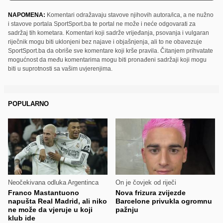
NAPOMENA:
Komentari odražavaju stavove njihovih autora/ica, a ne nužno
i stavove portala SportSport.ba te portal ne može i neće odgovarati za
sadržaj tih kometara. Komentari koji sadrže vrijeđanja, psovanja i vulgaran
riječnik mogu biti uklonjeni bez najave i objašnjenja, ali to ne obavezuje
SportSport.ba da obriše sve komentare koji krše pravila. Čitanjem prihvatate
mogućnost da među komentarima mogu biti pronađeni sadržaji koji mogu
biti u suprotnosti sa vašim uvjerenjima.
POPULARNO
Neočekivana odluka Argentinca
On je čovjek od riječi
Franco Mastantuono
Nova frizura zvijezde
napušta Real Madrid, ali niko
Barcelone privukla ogromnu
ne može da vjeruje u koji
pažnju
klub ide