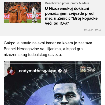
Bezobrazan potez protiv Mađara
U Nizozemskoj šokirani
ponašanjem zvijezde pred
meč u Zenici: "Broj kopačke
veći od IQ-a"
18.11.24. 19:12
Gakpo je stavio najavni baner na kojem je zastava
Bosnei Hercegovine sa ljiljanima, a ispod grb
nizozemskog fudbalskog saveza.