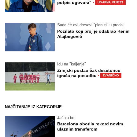
·
potpis ugovora"
UDARNA VIJEST
Sada će ovi dresovi "planuti" u prodaji
Poznato koji broj je odabrao Kerim
Alajbegović
Idu na "kaljenje"
Zrinjski poslao čak desetoricu
·
igrača na posudbu
ZVANIČNO
NAJČITANIJE IZ KATEGORIJE
Jačaju tim
Barcelona oborila rekord novim
ulaznim transferom