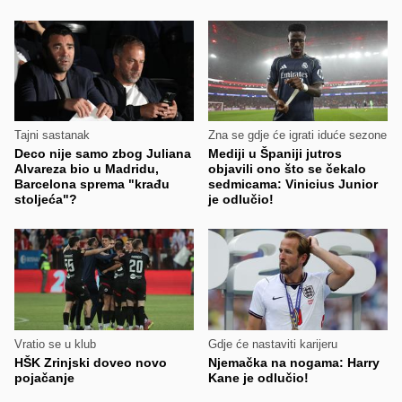
Tajni sastanak
Zna se gdje će igrati iduće sezone
Deco nije samo zbog Juliana
Mediji u Španiji jutros
Alvareza bio u Madridu,
objavili ono što se čekalo
Barcelona sprema "krađu
sedmicama: Vinicius Junior
stoljeća"?
je odlučio!
Vratio se u klub
Gdje će nastaviti karijeru
HŠK Zrinjski doveo novo
Njemačka na nogama: Harry
pojačanje
Kane je odlučio!