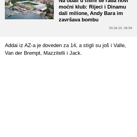
Na obali u tišini se rađa novi
moćni klub: Rijeci i Dinamu
dali milione, Andy Bara im
završava bombu
05.08.25. 08:59
Addai iz AZ-a je doveden za 14, a stigli su još i Valle,
Van der Brempt, Mazzitelli i Jack.