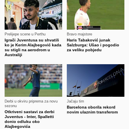
Prelijepe scene u Perthu
Bravo majstore
Igrači Juventusa su shvatili
Haris Tabaković junak
ko je Kerim Alajbegović kada
Salzburga: Ušao i pogodio
su stigli na aerodrom u
za veliku pobjedu
Australiji
Derbi u okviru priprema za novu
Jačaju tim
sezonu
Barcelona oborila rekord
Otkriveni sastavi za derbi
novim ulaznim transferom
Juventus - Inter, Spalletti
donio odluku oko
Alajbegovića