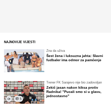
NAJNOVIJE VIJESTI
Zna da uživa
Šest žena i luksuzna jahta: Slavni
fudbaler ima odmor za pamćenje
Trener FK Sarajevo nije bio zadovoljan
Zekić jasan nakon kiksa protiv
Radnika! "Pucali smo si u glavu,
jednostavno"
5