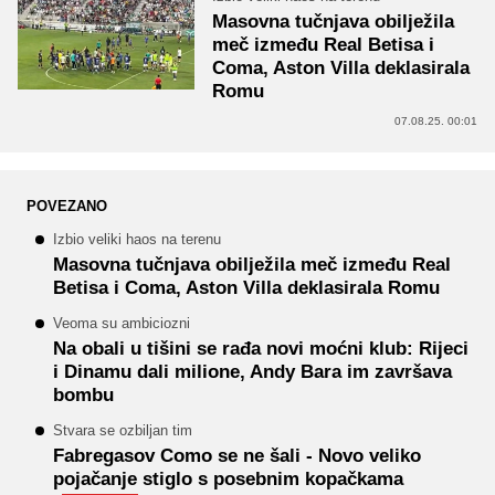
Masovna tučnjava obilježila
meč između Real Betisa i
Coma, Aston Villa deklasirala
Romu
07.08.25. 00:01
POVEZANO
Izbio veliki haos na terenu
Masovna tučnjava obilježila meč između Real
Betisa i Coma, Aston Villa deklasirala Romu
Veoma su ambiciozni
Na obali u tišini se rađa novi moćni klub: Rijeci
i Dinamu dali milione, Andy Bara im završava
bombu
Stvara se ozbiljan tim
Fabregasov Como se ne šali - Novo veliko
pojačanje stiglo s posebnim kopačkama