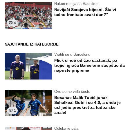
Nakon remija sa Radnikom
Navijači Sarajeva bijesni: Šta vi
tačno trenirate svaki dan?"
4
NAJČITANIJE IZ KATEGORIJE
Vratili se u Barcelonu
Flick sinoć održao sastanak, pa
trojici igrača Barcelone saopštio da
napuste pripreme
Ovo se ne viđa često
Bosanac Malik Tubić junak
Schalkea: Gubili su 4:0, a onda je
uslijedio preokret za fudbalske
1
anale!
Odluka je pala