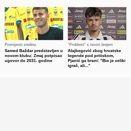
Promijenio sredinu
"Problemi" s novim brojem
Samed Baždar predstavljen u
Alajbegović zbog hrvatske
novom klubu: Zmaj potpisao
legende pod pritiskom,
ugovor do 2031. godine
Pjanić ga brani: "Bio je veliki
igrač, ali..."