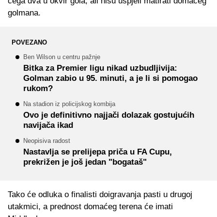
čega dva u okvir gola, ali nisu uspjeli matirati domaćeg
golmana.
POVEZANO
Ben Wilson u centru pažnje
Bitka za Premier ligu nikad uzbudljivija:
Golman zabio u 95. minuti, a je li si pomogao
rukom?
Na stadion iz policijskog kombija
Ovo je definitivno najjači dolazak gostujućih
navijača ikad
Neopisiva radost
Nastavlja se prelijepa priča u FA Cupu,
prekrižen je još jedan "bogataš"
Tako će odluka o finalisti doigravanja pasti u drugoj
utakmici, a prednost domaćeg terena će imati