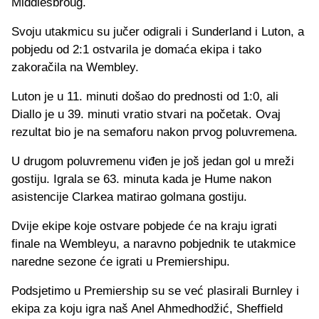
Middlesbroug.
Svoju utakmicu su jučer odigrali i Sunderland i Luton, a
pobjedu od 2:1 ostvarila je domaća ekipa i tako
zakoračila na Wembley.
Luton je u 11. minuti došao do prednosti od 1:0, ali
Diallo je u 39. minuti vratio stvari na početak. Ovaj
rezultat bio je na semaforu nakon prvog poluvremena.
U drugom poluvremenu viđen je još jedan gol u mreži
gostiju. Igrala se 63. minuta kada je Hume nakon
asistencije Clarkea matirao golmana gostiju.
Dvije ekipe koje ostvare pobjede će na kraju igrati
finale na Wembleyu, a naravno pobjednik te utakmice
naredne sezone će igrati u Premiershipu.
Podsjetimo u Premiership su se već plasirali Burnley i
ekipa za koju igra naš Anel Ahmedhodžić, Sheffield