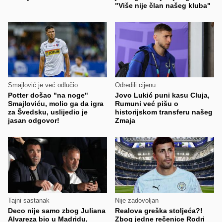
"Više nije član našeg kluba"
Smajlović je već odlučio
Odredili cijenu
Potter došao "na noge"
Jovo Lukić puni kasu Cluja,
Smajloviću, molio ga da igra
Rumuni već pišu o
za Švedsku, uslijedio je
historijskom transferu našeg
jasan odgovor!
Zmaja
Tajni sastanak
Nije zadovoljan
Deco nije samo zbog Juliana
Realova greška stoljeća?!
Alvareza bio u Madridu,
Zbog jedne rečenice Rodri