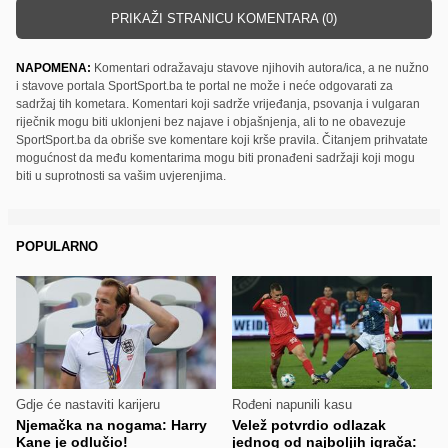
PRIKAŽI STRANICU KOMENTARA (0)
NAPOMENA:
Komentari odražavaju stavove njihovih autora/ica, a ne nužno
i stavove portala SportSport.ba te portal ne može i neće odgovarati za
sadržaj tih kometara. Komentari koji sadrže vrijeđanja, psovanja i vulgaran
riječnik mogu biti uklonjeni bez najave i objašnjenja, ali to ne obavezuje
SportSport.ba da obriše sve komentare koji krše pravila. Čitanjem prihvatate
mogućnost da među komentarima mogu biti pronađeni sadržaji koji mogu
biti u suprotnosti sa vašim uvjerenjima.
POPULARNO
Gdje će nastaviti karijeru
Rođeni napunili kasu
Njemačka na nogama: Harry
Velež potvrdio odlazak
Kane je odlučio!
jednog od najboljih igrača: