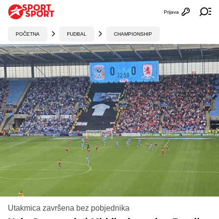
Prijava
Otvori profi
Ot
POČETNA
FUDBAL
CHAMPIONSHIP
Utakmica završena bez pobjednika