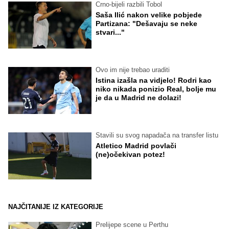
Crno-bijeli razbili Tobol
Saša Ilić nakon velike pobjede
Partizana: "Dešavaju se neke
stvari..."
Ovo im nije trebao uraditi
Istina izašla na vidjelo! Rodri kao
niko nikada ponizio Real, bolje mu
je da u Madrid ne dolazi!
Stavili su svog napadača na transfer listu
Atletico Madrid povlači
(ne)očekivan potez!
NAJČITANIJE IZ KATEGORIJE
Prelijepe scene u Perthu