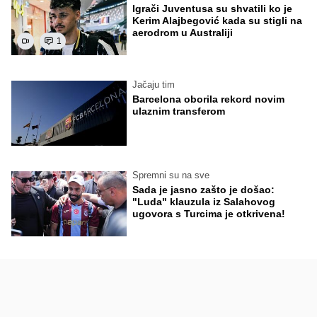
Igrači Juventusa su shvatili ko je
Kerim Alajbegović kada su stigli na
aerodrom u Australiji
1
Jačaju tim
Barcelona oborila rekord novim
ulaznim transferom
Spremni su na sve
Sada je jasno zašto je došao:
"Luda" klauzula iz Salahovog
ugovora s Turcima je otkrivena!