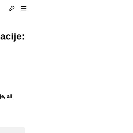
Otvori profil
Otvori meni
acije:
e, ali