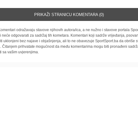
PRIKAŽI STRANICU KOMENTARA (0)
omentari odražavaju stavove njihovih autora/ica, a ne nužno i stavove portala Spor
i neće odgovarati za sadržaj tih kometara. Komentari koji sadrže vrijeđanja, psovan
iti uklonjeni bez najave i objašnjenja, ali to ne obavezuje SportSport.ba da obriše
la. Čitanjem prihvatate mogućnost da među komentarima mogu biti pronađeni sadrža
ti sa vašim uvjerenjima.