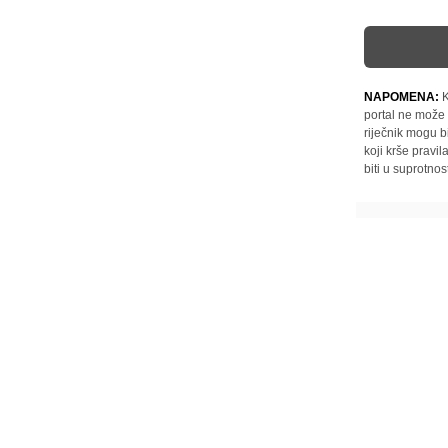
NAPOMENA:
K
portal ne može 
riječnik mogu b
koji krše pravi
biti u suprotnos