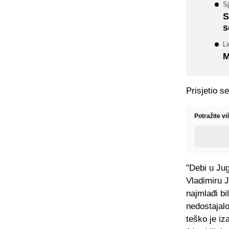
Sj
S
s
Li
M
Prisjetio se
Potražite v
"Debi u Ju
Vladimiru J
najmlađi bi
nedostajal
teško je iz