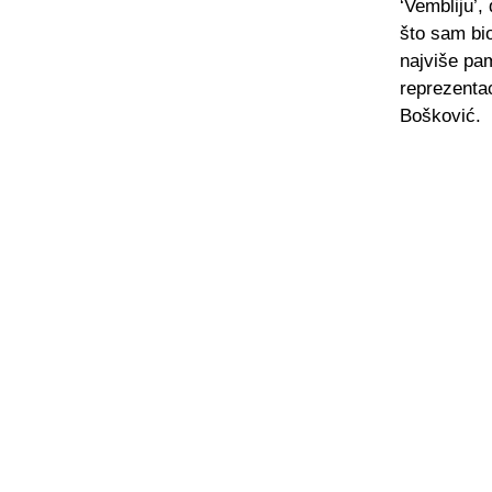
‘Vembliju’
što sam bi
najviše pa
reprezentaci
Bošković.