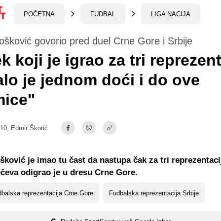
POČETNA
FUDBAL
LIGA NACIJA
šković govorio pred duel Crne Gore i Srbije
k koji je igrao za tri reprezent
lo je jednom doći i do ove
mice"
:10,
Edmir Škorić
ković je imao tu čast da nastupa čak za tri reprezentacij
čeva odigrao je u dresu Crne Gore.
balska reprezentacija Crne Gore
Fudbalska reprezentacija Srbije