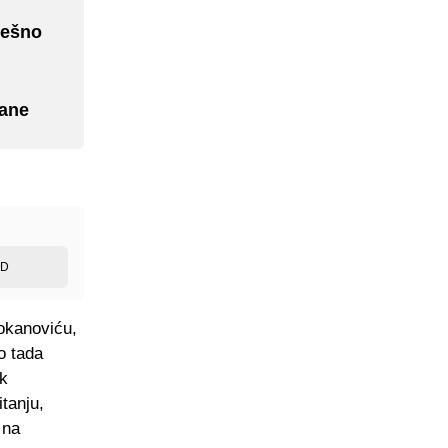
rešno
jane
ED
okanoviću,
o tada
ek
tanju,
 na