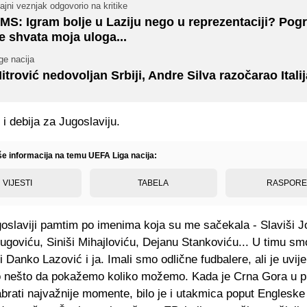
ajni veznjak odgovorio na kritike
MS: Igram bolje u Laziju nego u reprezentaciji? Pog
e shvata moja uloga...
ge nacija
itrović nedovoljan Srbiji, Andre Silva razočarao Itali
 i debija za Jugoslaviju.
iše informacija na temu UEFA Liga nacija:
VIJESTI
TABELA
RASPOR
goslaviji pamtim po imenima koja su me sačekala - Slaviši J
ugoviću, Siniši Mihajloviću, Dejanu Stankoviću... U timu sm
li Danko Lazović i ja. Imali smo odlične fudbalere, ali je uvij
o nešto da pokažemo koliko možemo. Kada je Crna Gora u pi
abrati najvažnije momente, bilo je i utakmica poput Engleske