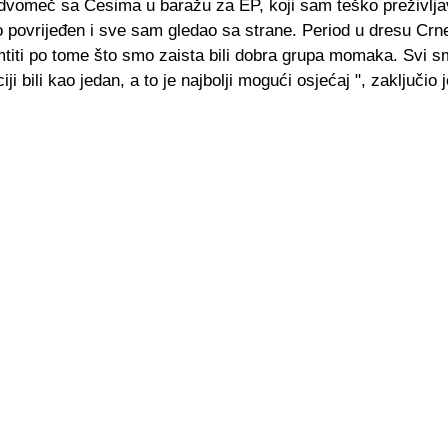
, dvomeč sa Česima u baražu za EP, koji sam teško preživlj
o povrijeđen i sve sam gledao sa strane. Period u dresu Crn
mtiti po tome što smo zaista bili dobra grupa momaka. Svi s
ji bili kao jedan, a to je najbolji mogući osjećaj ", zaključio 