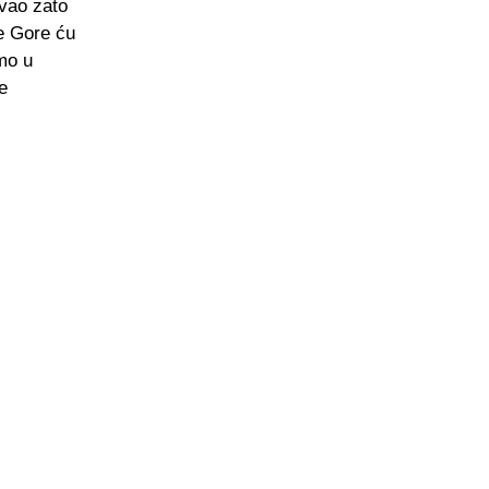
avao zato
e Gore ću
mo u
je