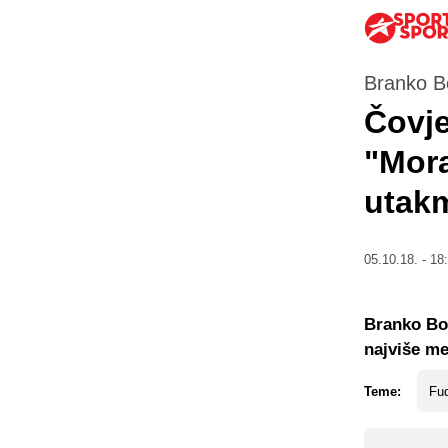
Branko Bo
Čovje
"Mora
utak
05.10.18. - 18
Branko Boš
najviše me
Teme:
Fud