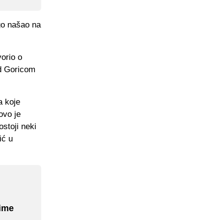
go našao na
vorio o
od Goricom
a koje
ovo je
stoji neki
ić u
 ime