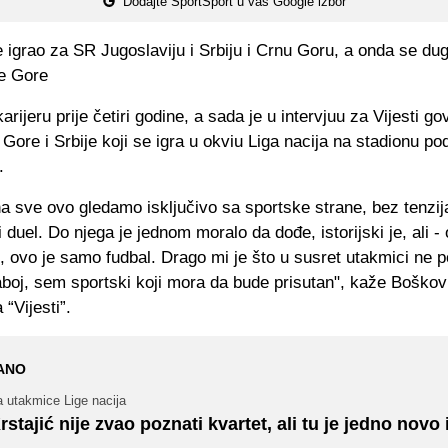
Dodajte SportSport u vaš Google izbor
 igrao za SR Jugoslaviju i Srbiju i Crnu Goru, a onda se du
e Gore
arijeru prije četiri godine, a sada je u intervjuu za Vijesti go
ore i Srbije koji se igra u okviu Liga nacija na stadionu p
.
a sve ovo gledamo isključivo sa sportske strane, bez tenzij
duel. Do njega je jednom moralo da dođe, istorijski je, ali - 
 ovo je samo fudbal. Drago mi je što u susret utakmici ne po
boj, sem sportski koji mora da bude prisutan", kaže Boškov
 “Vijesti”.
ANO
 utakmice Lige nacija
rstajić nije zvao poznati kvartet, ali tu je jedno novo