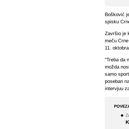
Bošković je
spisku Crn
Završio je k
meču Crne G
11. oktobra
"Treba da n
možda nosi 
samo sport,
poseban na
intervjuu za
POVEZ
Za
K