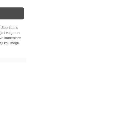
tSport.ba te
ja i vulgaran
 sve komentare
ji koji mogu