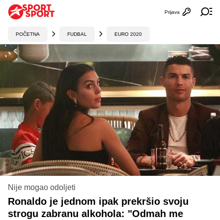
Prijava
Otvori profi
Ot
POČETNA
FUDBAL
EURO 2020
Nije mogao odoljeti
Ronaldo je jednom ipak prekršio svoju
strogu zabranu alkohola: "Odmah me