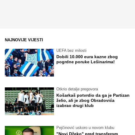
NAJNOVIJE VIJESTI
UEFA bez milosti
Dobili 10.000 eura kazne zbog
pogrdne poruke Lešinarima!
Otkrio detalje pregovora
Košarkaš potvrdio da ga je Partizan
želio, ali je zbog Obradovića
izabrao drugi klub
Pejčinović uskoro u novom klubu
"Novi Džeko" pred transferom