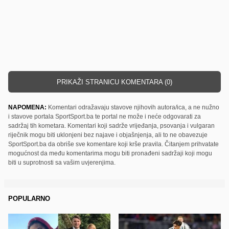
PRIKAŽI STRANICU KOMENTARA (0)
NAPOMENA:
Komentari odražavaju stavove njihovih autora/ica, a ne nužno
i stavove portala SportSport.ba te portal ne može i neće odgovarati za
sadržaj tih kometara. Komentari koji sadrže vrijeđanja, psovanja i vulgaran
riječnik mogu biti uklonjeni bez najave i objašnjenja, ali to ne obavezuje
SportSport.ba da obriše sve komentare koji krše pravila. Čitanjem prihvatate
mogućnost da među komentarima mogu biti pronađeni sadržaji koji mogu
biti u suprotnosti sa vašim uvjerenjima.
POPULARNO