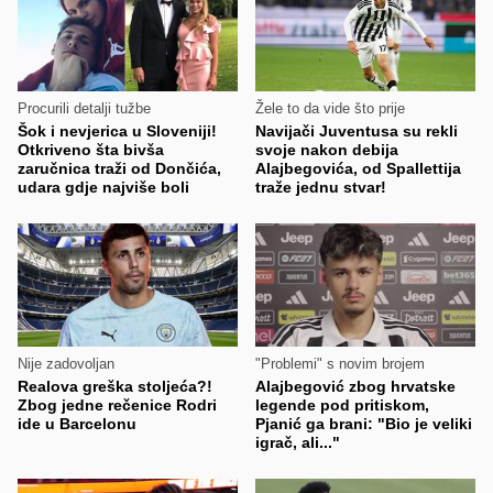
Procurili detalji tužbe
Žele to da vide što prije
Šok i nevjerica u Sloveniji!
Navijači Juventusa su rekli
Otkriveno šta bivša
svoje nakon debija
zaručnica traži od Dončića,
Alajbegovića, od Spallettija
udara gdje najviše boli
traže jednu stvar!
Nije zadovoljan
"Problemi" s novim brojem
Realova greška stoljeća?!
Alajbegović zbog hrvatske
Zbog jedne rečenice Rodri
legende pod pritiskom,
ide u Barcelonu
Pjanić ga brani: "Bio je veliki
igrač, ali..."