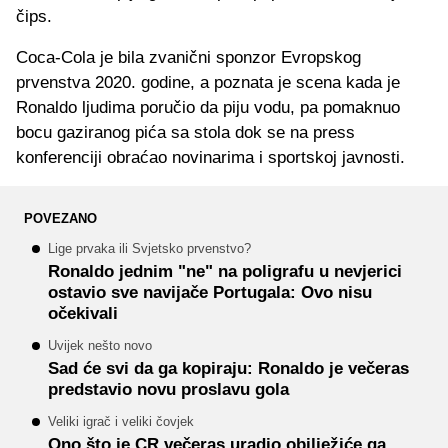
čips.
Coca-Cola je bila zvanični sponzor Evropskog
prvenstva 2020. godine, a poznata je scena kada je
Ronaldo ljudima poručio da piju vodu, pa pomaknuo
bocu gaziranog pića sa stola dok se na press
konferenciji obraćao novinarima i sportskoj javnosti.
POVEZANO
Lige prvaka ili Svjetsko prvenstvo?
Ronaldo jednim "ne" na poligrafu u nevjerici
ostavio sve navijače Portugala: Ovo nisu
očekivali
Uvijek nešto novo
Sad će svi da ga kopiraju: Ronaldo je večeras
predstavio novu proslavu gola
Veliki igrač i veliki čovjek
Ono što je CR večeras uradio obilježiće ga