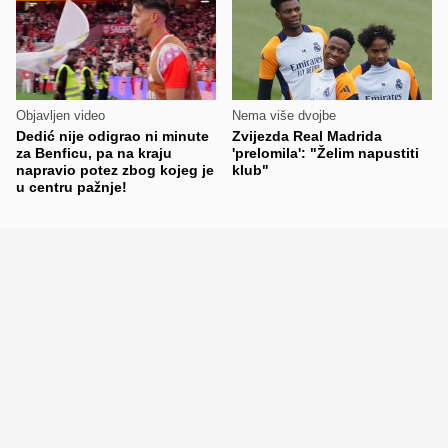
Objavljen video
Nema više dvojbe
Dedić nije odigrao ni minute
Zvijezda Real Madrida
za Benficu, pa na kraju
'prelomila': "Želim napustiti
napravio potez zbog kojeg je
klub"
u centru pažnje!