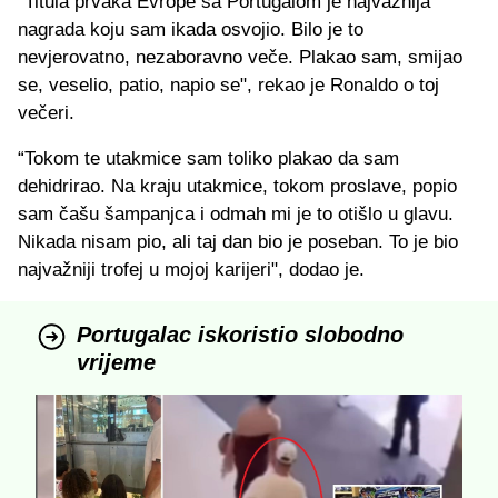
"Titula prvaka Evrope sa Portugalom je najvažnija
nagrada koju sam ikada osvojio. Bilo je to
nevjerovatno, nezaboravno veče. Plakao sam, smijao
se, veselio, patio, napio se", rekao je Ronaldo o toj
večeri.
“Tokom te utakmice sam toliko plakao da sam
dehidrirao. Na kraju utakmice, tokom proslave, popio
sam čašu šampanjca i odmah mi je to otišlo u glavu.
Nikada nisam pio, ali taj dan bio je poseban. To je bio
najvažniji trofej u mojoj karijeri", dodao je.
Portugalac iskoristio slobodno
vrijeme