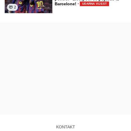
·
Barcelone!
UDARNA VIJEST
2
KONTAKT