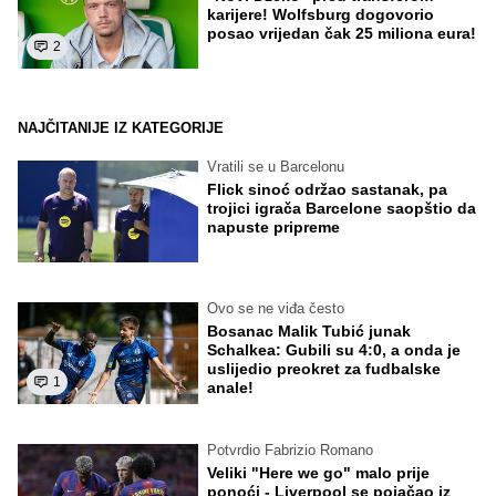
karijere! Wolfsburg dogovorio
posao vrijedan čak 25 miliona eura!
2
NAJČITANIJE IZ KATEGORIJE
Vratili se u Barcelonu
Flick sinoć održao sastanak, pa
trojici igrača Barcelone saopštio da
napuste pripreme
Ovo se ne viđa često
Bosanac Malik Tubić junak
Schalkea: Gubili su 4:0, a onda je
uslijedio preokret za fudbalske
1
anale!
Potvrdio Fabrizio Romano
Veliki "Here we go" malo prije
ponoći - Liverpool se pojačao iz