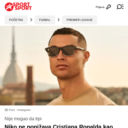
Prijava
Otvori profi
Ot
POČETNA
FUDBAL
PREMIER LEAGUE
Foto - Instagram
Nije mogao da trpi
Niko ne ponižava Cristiana Ronalda kao