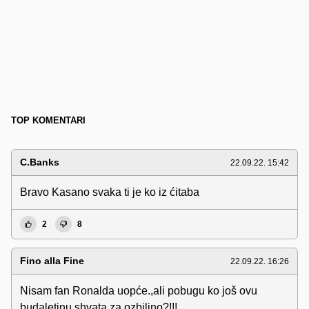
TOP KOMENTARI
C.Banks
22.09.22. 15:42
Bravo Kasano svaka ti je ko iz ćitaba
2
8
Fino alla Fine
22.09.22. 16:26
Nisam fan Ronalda uopće.,ali pobugu ko još ovu
budaletinu shvata za ozbiljno?!!!