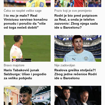
Čeka se rasplet velike sage
Poziv koji je sve promijenio
I to mu je malo? Real
Rodri je bio pred potpisom
Viniciusu servirao konačnu
za Real, a onda je telefon
ponudu i poručio da "više
zazvonio: Zbog njega sada
od toga nećeš dobiti"
ide u Barcelonu?
Bravo majstore
Nije zadovoljan
Haris Tabaković junak
Realova greška stoljeća?!
Salzburga: Ušao i pogodio
Zbog jedne rečenice Rodri
za veliku pobjedu
ide u Barcelonu