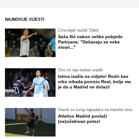
NAJNOVIJE VIJESTI
Crno-bijeli razbili Tobol
Saša Ilić nakon velike pobjede
Partizana: "Dešavaju se neke
stvari..."
Ovo im nije trebao uraditi
Istina izašla na vidjelo! Rodri kao
niko nikada ponizio Real, bolje mu
je da u Madrid ne dolazi!
Stavili su svog napadača na transfer listu
Atletico Madrid povlači
(ne)očekivan potez!