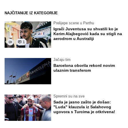
NAJČITANIJE IZ KATEGORIJE
Prelijepe scene u Perthu
Igrači Juventusa su shvatili ko je
Kerim Alajbegović kada su stigli na
aerodrom u Australiji
1
Jačaju tim
Barcelona oborila rekord novim
ulaznim transferom
Spremni su na sve
Sada je jasno zašto je došao:
"Luda" klauzula iz Salahovog
ugovora s Turcima je otkrivena!