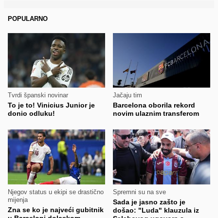
POPULARNO
Tvrdi španski novinar
Jačaju tim
To je to! Vinicius Junior je
Barcelona oborila rekord
donio odluku!
novim ulaznim transferom
Njegov status u ekipi se drastično
Spremni su na sve
mijenja
Sada je jasno zašto je
Zna se ko je najveći gubitnik
došao: "Luda" klauzula iz
u Barceloni dolaskom