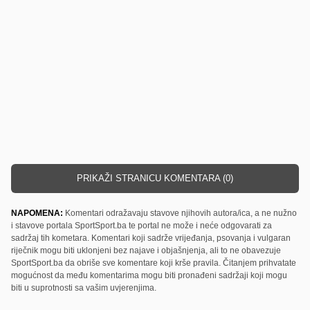
PRIKAŽI STRANICU KOMENTARA (0)
NAPOMENA:
Komentari odražavaju stavove njihovih autora/ica, a ne nužno
i stavove portala SportSport.ba te portal ne može i neće odgovarati za
sadržaj tih kometara. Komentari koji sadrže vrijeđanja, psovanja i vulgaran
riječnik mogu biti uklonjeni bez najave i objašnjenja, ali to ne obavezuje
SportSport.ba da obriše sve komentare koji krše pravila. Čitanjem prihvatate
mogućnost da među komentarima mogu biti pronađeni sadržaji koji mogu
biti u suprotnosti sa vašim uvjerenjima.