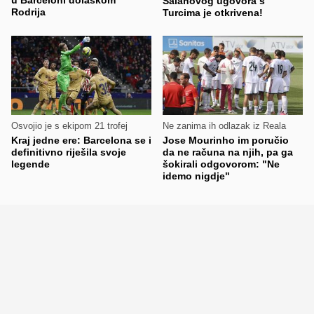
Salahovog ugovora s
Rodrija
Turcima je otkrivena!
Osvojio je s ekipom 21 trofej
Ne zanima ih odlazak iz Reala
Kraj jedne ere: Barcelona se i
Jose Mourinho im poručio
definitivno riješila svoje
da ne računa na njih, pa ga
legende
šokirali odgovorom: "Ne
idemo nigdje"