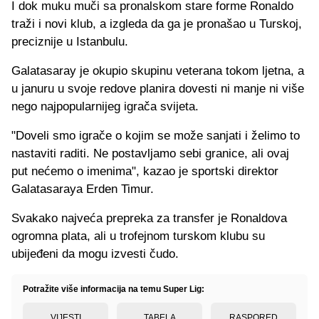
I dok muku muči sa pronalskom stare forme Ronaldo
traži i novi klub, a izgleda da ga je pronašao u Turskoj,
preciznije u Istanbulu.
Galatasaray je okupio skupinu veterana tokom ljetna, a
u januru u svoje redove planira dovesti ni manje ni više
nego najpopularnijeg igrača svijeta.
"Doveli smo igrače o kojim se može sanjati i želimo to
nastaviti raditi. Ne postavljamo sebi granice, ali ovaj
put nećemo o imenima", kazao je sportski direktor
Galatasaraya Erden Timur.
Svakako najveća prepreka za transfer je Ronaldova
ogromna plata, ali u trofejnom turskom klubu su
ubijeđeni da mogu izvesti čudo.
Potražite više informacija na temu Super Lig:
VIJESTI
TABELA
RASPORED