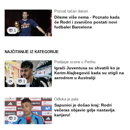
Poznat tačan datum
Dileme više nema - Poznato kada
će Rodri i zvanično postati novi
fudbaler Barcelone
1
NAJČITANIJE IZ KATEGORIJE
Prelijepe scene u Perthu
Igrači Juventusa su shvatili ko je
Kerim Alajbegović kada su stigli na
aerodrom u Australiji
1
Odluka je pala
Sapunici je došao kraj: Rodri
večeras objavio gdje nastavlja
karijeru!
2