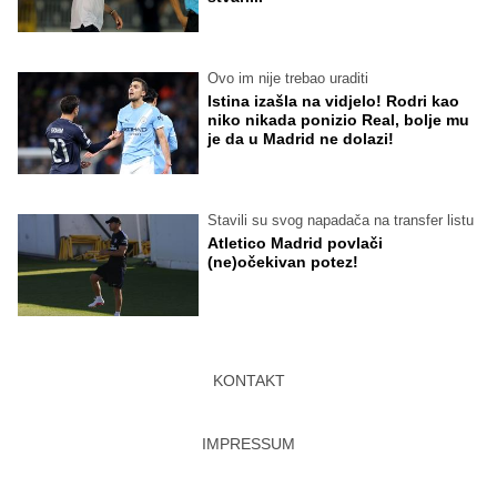
Ovo im nije trebao uraditi
Istina izašla na vidjelo! Rodri kao
niko nikada ponizio Real, bolje mu
je da u Madrid ne dolazi!
Stavili su svog napadača na transfer listu
Atletico Madrid povlači
(ne)očekivan potez!
KONTAKT
IMPRESSUM