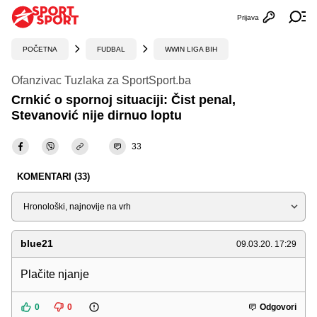
Prijava
Otvori profi
Ot
POČETNA
FUDBAL
WWIN LIGA BIH
Ofanzivac Tuzlaka za SportSport.ba
Crnkić o spornoj situaciji: Čist penal,
Stevanović nije dirnuo loptu
33
KOMENTARI (33)
Sortiraj
blue21
09.03.20. 17:29
Plačite njanje
0
0
Odgovori