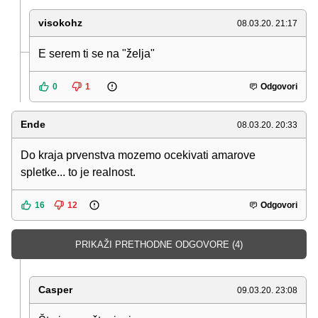
visokohz
08.03.20. 21:17
E serem ti se na "želja"
0
1
Odgovori
Ende
08.03.20. 20:33
Do kraja prvenstva mozemo ocekivati amarove
spletke... to je realnost.
16
12
Odgovori
PRIKAŽI PRETHODNE ODGOVORE (4)
Casper
09.03.20. 23:08