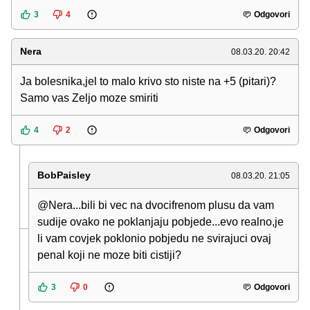
3
4
Odgovori
Nera
08.03.20. 20:42
Ja bolesnika,jel to malo krivo sto niste na +5 (pitari)?
Samo vas Zeljo moze smiriti
4
2
Odgovori
BobPaisley
08.03.20. 21:05
@Nera...bili bi vec na dvocifrenom plusu da vam
sudije ovako ne poklanjaju pobjede...evo realno,je
li vam covjek poklonio pobjedu ne svirajuci ovaj
penal koji ne moze biti cistiji?
3
0
Odgovori