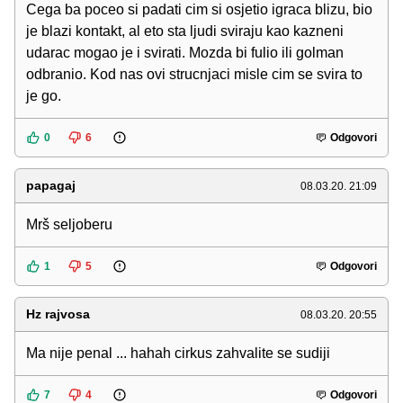
Cega ba poceo si padati cim si osjetio igraca blizu, bio
je blazi kontakt, al eto sta ljudi sviraju kao kazneni
udarac mogao je i svirati. Mozda bi fulio ili golman
odbranio. Kod nas ovi strucnjaci misle cim se svira to
je go.
0
6
Odgovori
papagaj
08.03.20. 21:09
Mrš seljoberu
1
5
Odgovori
Hz rajvosa
08.03.20. 20:55
Ma nije penal ... hahah cirkus zahvalite se sudiji
7
4
Odgovori