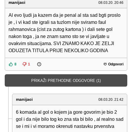
manijaci
08.03.20. 20:46
Al evo ljudi ja kazem da je penal al sta sad bgti proslo
je , i vi kad ste igrali sa tuzlom nije sviramo faul
rahmanovica (cist za zutog kartona ) i dali sete gol
nakon toga , ja ne znam samo sto se vi javljate u
ovakvim situacijama. SVI ZNAMO KAKO JE ZELJI
ODUZETA TITULA PRIJE NEKOLIKO GODINA
8
1
Odgovori
PRIKAŽI PRETHODNE ODGOVORE (1)
manijaci
08.03.20. 21:42
6 komada al gol o kojem ja gore govorim je bio 2
gol i da nije bilo tog ko zna sta bi bilo , al realno sad
se i mi i vi moramo okrenuti nastavku prvenstva