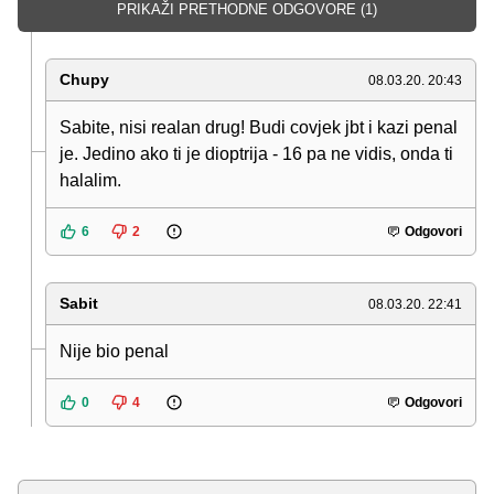
PRIKAŽI PRETHODNE ODGOVORE (1)
Chupy
08.03.20. 20:43
Sabite, nisi realan drug! Budi covjek jbt i kazi penal
je. Jedino ako ti je dioptrija - 16 pa ne vidis, onda ti
halalim.
6
2
Odgovori
Sabit
08.03.20. 22:41
Nije bio penal
0
4
Odgovori
Komentar