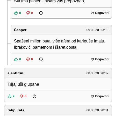
Šta ima pošteni, nisam vas prepoznao.
0
0
Odgovori
Casper
09.03.20. 23:10
Spašeni milion puta, više afera od karleuše imaju.
Ibraković, pametnom i išaret dosta.
0
0
Odgovori
ajanbrrin
08.03.20. 20:32
Trljaj uši glupane
2
6
Odgovori
ratip irats
08.03.20. 20:31