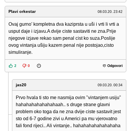
Plavi orkestar
08.03.20. 23:42
Ovaj gurno’ kompletna dva kaziprsta u uši i vrti li vrti a
usput daje i izjavu.A dvije ciste sastaviti ne zna.Prije
njegove izjave rekao sam penal cist ko suza.Poslije
ovog vintanja ušiju kazem penal nije postojao,cisto
simuliranje.
2
0
Odgovori
jas20
09.03.20. 00:34
Prvo hvala ti sto me nasmija ovim "vintanjem usiju"
hahahahahahahahaah.. s druge strane glavni
problem oko toga da ne zna dvije ciste sastavit jest
sto od 6-7 godine zivi u Americi pa mu vjerovatno
fali fond rijeci.. Ali vintanje.. hahahahahahahahaha