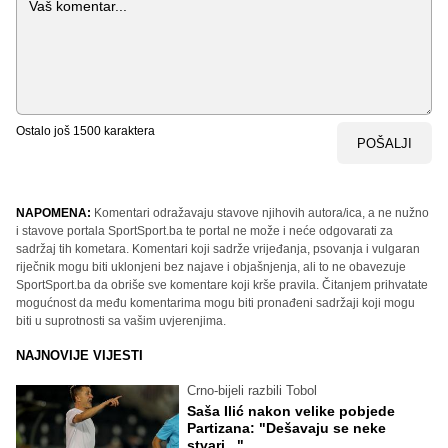
Ostalo još
1500
karaktera
POŠALJI
NAPOMENA:
Komentari odražavaju stavove njihovih autora/ica, a ne nužno
i stavove portala SportSport.ba te portal ne može i neće odgovarati za
sadržaj tih kometara. Komentari koji sadrže vrijeđanja, psovanja i vulgaran
riječnik mogu biti uklonjeni bez najave i objašnjenja, ali to ne obavezuje
SportSport.ba da obriše sve komentare koji krše pravila. Čitanjem prihvatate
mogućnost da među komentarima mogu biti pronađeni sadržaji koji mogu
biti u suprotnosti sa vašim uvjerenjima.
NAJNOVIJE VIJESTI
Crno-bijeli razbili Tobol
Saša Ilić nakon velike pobjede
Partizana: "Dešavaju se neke
stvari..."