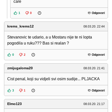
care
1
0
Odgovori
krems_krems12
08.03.20. 22:44
Stevanovic te udario, a u Mostaru nije te ni lopta
pogodila u ruku??? Bas si realan ?
0
2
Odgovori
zmijugaloma20
08.03.20. 21:41
Cist penal, koji su vidjeli svi osim sudije... PLJACKA
3
1
Odgovori
Elmo123
08.03.20. 21:17