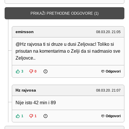
PRIKAŽI PRETHODNE ODGOVORE (1)
emirsson
08.03.20. 21:05
@Hz rajvosa ti si druze u dusi Zeljovac! Toliko si
prisutan na komentarima o Zelji da si nadmasio sve
Zeljovce..
3
0
Odgovori
Hz rajvosa
08.03.20. 21:07
Nije isto 42 min i 89
1
1
Odgovori