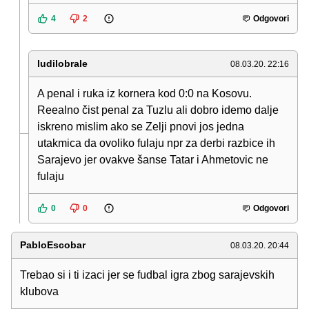
4
2
Odgovori
ludilobrale
08.03.20. 22:16
A penal i ruka iz kornera kod 0:0 na Kosovu.
Reealno čist penal za Tuzlu ali dobro idemo dalje
iskreno mislim ako se Zelji pnovi jos jedna
utakmica da ovoliko fulaju npr za derbi razbice ih
Sarajevo jer ovakve šanse Tatar i Ahmetovic ne
fulaju
0
0
Odgovori
PabloEscobar
08.03.20. 20:44
Trebao si i ti izaci jer se fudbal igra zbog sarajevskih
klubova