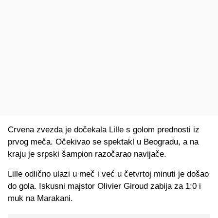
Crvena zvezda je dočekala Lille s golom prednosti iz
prvog meča. Očekivao se spektakl u Beogradu, a na
kraju je srpski šampion razočarao navijače.
Lille odlično ulazi u meč i već u četvrtoj minuti je došao
do gola. Iskusni majstor Olivier Giroud zabija za 1:0 i
muk na Marakani.