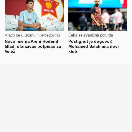
Vratio se u Bosnu i Hercegovinu
Čeka se zvanična potvrda
Novo ime na Areni Rođeni!
Postignut je dogovor:
Mladi ofanzivac potpisao za
Mohamed Salah ima novi
Velež
klub