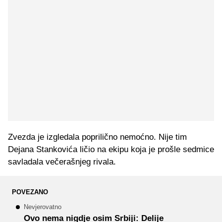
Zvezda je izgledala poprilično nemoćno. Nije tim
Dejana Stankovića ličio na ekipu koja je prošle sedmice
savladala večerašnjeg rivala.
POVEZANO
Nevjerovatno
Ovo nema nigdje osim Srbiji: Delije