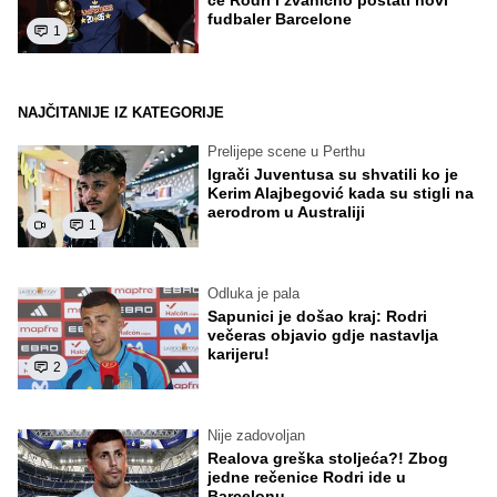
fudbaler Barcelone
1
NAJČITANIJE IZ KATEGORIJE
Prelijepe scene u Perthu
Igrači Juventusa su shvatili ko je
Kerim Alajbegović kada su stigli na
aerodrom u Australiji
1
Odluka je pala
Sapunici je došao kraj: Rodri
večeras objavio gdje nastavlja
karijeru!
2
Nije zadovoljan
Realova greška stoljeća?! Zbog
jedne rečenice Rodri ide u
Barcelonu