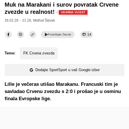
Muk na Marakani i surov povratak Crvene
zvezde u realnost!
·
UDARNA VIJEST
26.02.26. - 21:18,
Midhat Šljivak
14
Poslušajte
članak
Teme:
FK Crvena zvezda
Dodajte SportSport u vaš Google izbor
Lille je večeras utišao Marakanu. Francuski tim je
savladao Crvenu zvezdu s 2:0 i prošao je u osminu
finala Evropske lige.