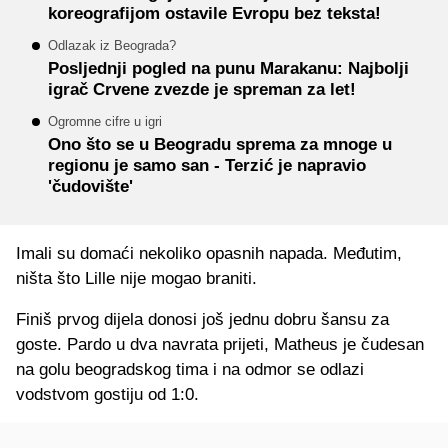
koreografijom ostavile Evropu bez teksta!
Odlazak iz Beograda?
Posljednji pogled na punu Marakanu: Najbolji
igrač Crvene zvezde je spreman za let!
Ogromne cifre u igri
Ono što se u Beogradu sprema za mnoge u
regionu je samo san - Terzić je napravio
'čudovište'
Imali su domaći nekoliko opasnih napada. Međutim,
ništa što Lille nije mogao braniti.
Finiš prvog dijela donosi još jednu dobru šansu za
goste. Pardo u dva navrata prijeti, Matheus je čudesan
na golu beogradskog tima i na odmor se odlazi
vodstvom gostiju od 1:0.