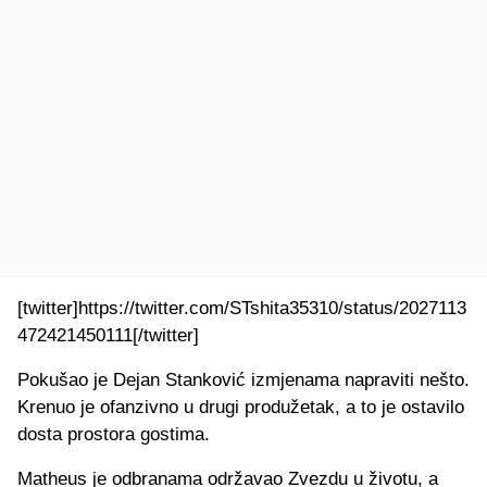
[twitter]https://twitter.com/STshita35310/status/2027113
472421450111[/twitter]
Pokušao je Dejan Stanković izmjenama napraviti nešto.
Krenuo je ofanzivno u drugi produžetak, a to je ostavilo
dosta prostora gostima.
Matheus je odbranama održavao Zvezdu u životu, a