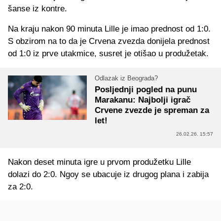
šanse iz kontre.
Na kraju nakon 90 minuta Lille je imao prednost od 1:0.
S obzirom na to da je Crvena zvezda donijela prednost
od 1:0 iz prve utakmice, susret je otišao u produžetak.
Odlazak iz Beograda?
Posljednji pogled na punu
Marakanu: Najbolji igrač
Crvene zvezde je spreman za
let!
26.02.26. 15:57
Nakon deset minuta igre u prvom produžetku Lille
dolazi do 2:0. Ngoy se ubacuje iz drugog plana i zabija
za 2:0.