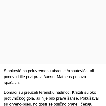
Stanković na poluvremenu ubacuje Arnautovića, ali
ponovo Lille prvi pravi šansu. Matheus ponovo
spašava.
Domaći su preuzeli terensku nadmoć. Kružili su oko
protivničkog gola, ali nije bilo prave šanse. Pokušavali
su crveno-bijeli, no gosti se odlično brane i čekaju