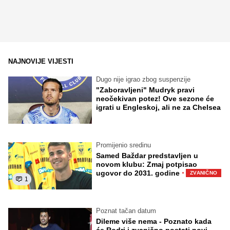
NAJNOVIJE VIJESTI
Dugo nije igrao zbog suspenzije
"Zaboravljeni" Mudryk pravi
neočekivan potez! Ove sezone će
igrati u Engleskoj, ali ne za Chelsea
Promijenio sredinu
Samed Baždar predstavljen u
novom klubu: Zmaj potpisao
·
ugovor do 2031. godine
ZVANIČNO
1
Poznat tačan datum
Dileme više nema - Poznato kada
će Rodri i zvanično postati novi