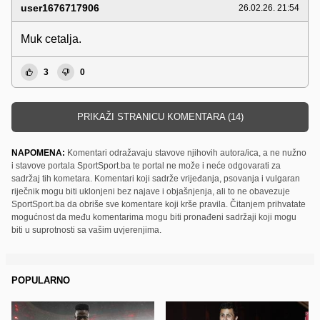
user1676717906
26.02.26. 21:54
Muk cetalja.
3
0
PRIKAŽI STRANICU KOMENTARA (14)
NAPOMENA:
Komentari odražavaju stavove njihovih autora/ica, a ne nužno
i stavove portala SportSport.ba te portal ne može i neće odgovarati za
sadržaj tih kometara. Komentari koji sadrže vrijeđanja, psovanja i vulgaran
riječnik mogu biti uklonjeni bez najave i objašnjenja, ali to ne obavezuje
SportSport.ba da obriše sve komentare koji krše pravila. Čitanjem prihvatate
mogućnost da među komentarima mogu biti pronađeni sadržaji koji mogu
biti u suprotnosti sa vašim uvjerenjima.
POPULARNO