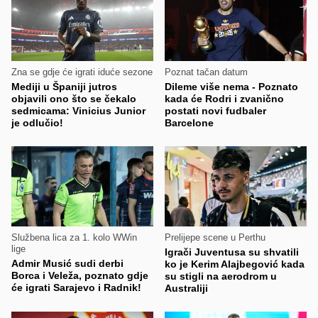
Zna se gdje će igrati iduće sezone
Poznat tačan datum
Mediji u Španiji jutros
Dileme više nema - Poznato
objavili ono što se čekalo
kada će Rodri i zvanično
sedmicama: Vinicius Junior
postati novi fudbaler
je odlučio!
Barcelone
Službena lica za 1. kolo WWin
Prelijepe scene u Perthu
lige
Igrači Juventusa su shvatili
Admir Musić sudi derbi
ko je Kerim Alajbegović kada
Borca i Veleža, poznato gdje
su stigli na aerodrom u
će igrati Sarajevo i Radnik!
Australiji