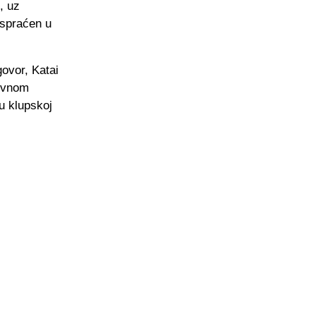
, uz
ispraćen u
ovor, Katai
sivnom
 u klupskoj