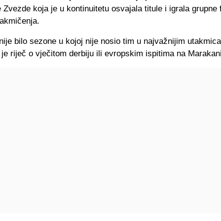
Zvezde koja je u kontinuitetu osvajala titule i igrala grupne 
takmičenja.
ije bilo sezone u kojoj nije nosio tim u najvažnijim utakmi
i je riječ o vječitom derbiju ili evropskim ispitima na Marakani