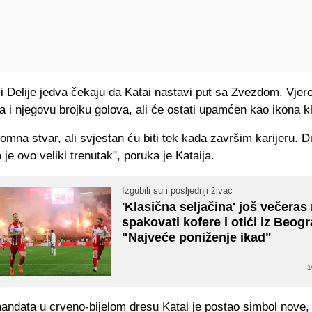
i Delije jedva čekaju da Katai nastavi put sa Zvezdom. Vje
ća i njegovu brojku golova, ali će ostati upamćen kao ikona k
omna stvar, ali svjestan ću biti tek kada završim karijeru. 
je ovo veliki trenutak", poruka je Kataija.
Izgubili su i posljednji živac
'Klasična seljačina' još večera
spakovati kofere i otići iz Beog
"Najveće poniženje ikad"
1
andata u crveno-bijelom dresu Katai je postao simbol nove,