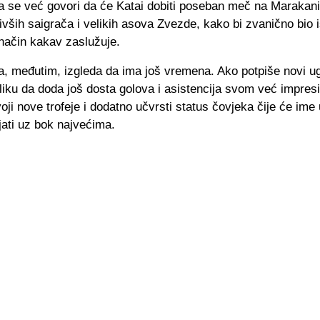
a se već govori da će Katai dobiti poseban meč na Marakani
ivših saigrača i velikih asova Zvezde, kako bi zvanično bio 
način kakav zaslužuje.
a, međutim, izgleda da ima još vremena. Ako potpiše novi ug
iliku da doda još dosta golova i asistencija svom već impre
oji nove trofeje i dodatno učvrsti status čovjeka čije će ime
ajati uz bok najvećima.