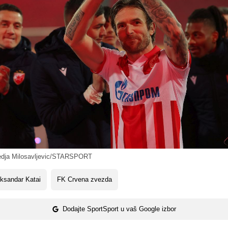
edja Milosavljevic/STARSPORT
ksandar Katai
FK Crvena zvezda
Dodajte SportSport u vaš Google izbor