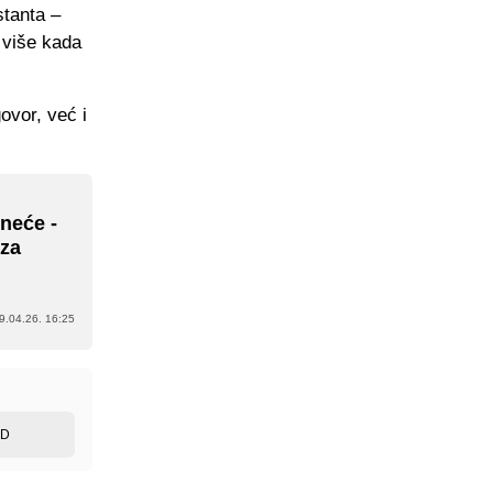
stanta –
 više kada
ovor, već i
 neće -
 za
9.04.26. 16:25
ED