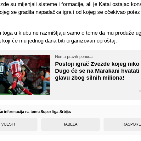
zde su mijenjali sisteme i formacije, ali je Katai ostajao kon
ojeg se gradila napadačka igra i od kojeg se očekivao potez
 toga u klubu ne razmišljaju samo o tome da mu produže ug
 koji će mu jednog dana biti organizovan oproštaj.
Nema pravih ponuda
Postoji igrač Zvezde kojeg niko
Dugo će se na Marakani hvatati
glavu zbog silnih miliona!
0
še informacija na temu Super liga Srbije:
VIJESTI
TABELA
RASPOR