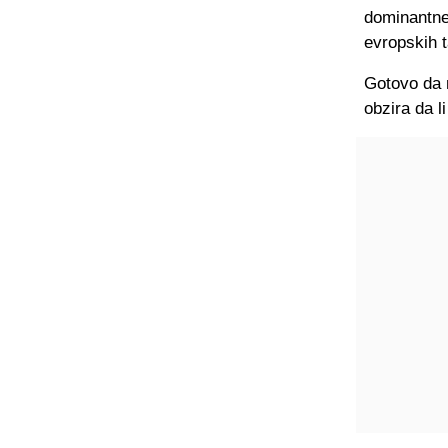
dominantne 
evropskih 
Gotovo da n
obzira da l