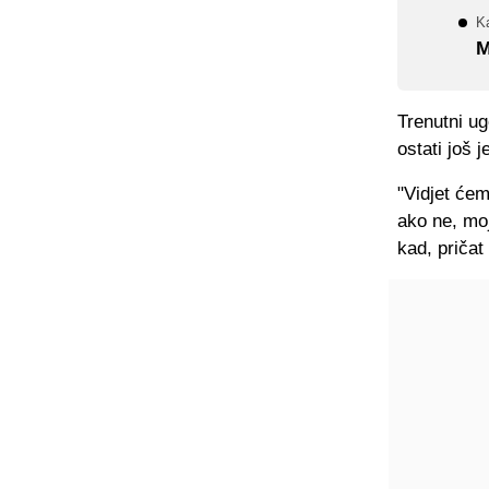
Ka
M
Trenutni u
ostati još 
"Vidjet ćem
ako ne, moj
kad, pričat