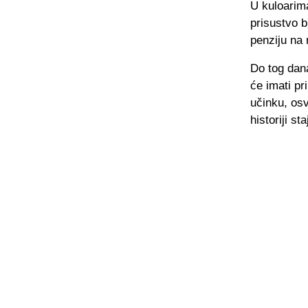
U kuloarim
prisustvo b
penziju na 
Do tog dan
će imati pr
učinku, osv
historiji st