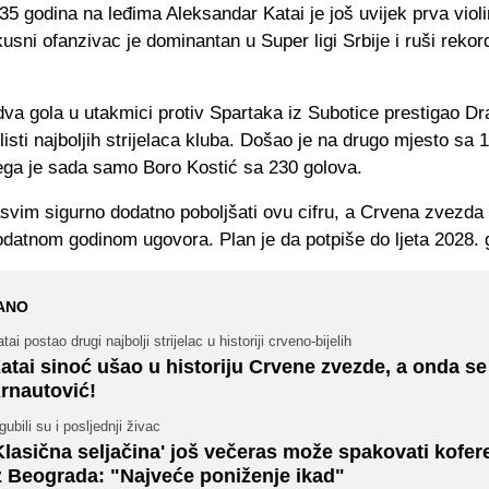
35 godina na leđima Aleksandar Katai je još uvijek prva vio
usni ofanzivac je dominantan u Super ligi Srbije i ruši rekor
dva gola u utakmici protiv Spartaka iz Subotice prestigao D
listi najboljih strijelaca kluba. Došao je na drugo mjesto sa 
jega je sada samo Boro Kostić sa 230 golova.
svim sigurno dodatno poboljšati ovu cifru, a Crvena zvezda 
odatnom godinom ugovora. Plan je da potpiše do ljeta 2028. 
ANO
tai postao drugi najbolji strijelac u historiji crveno-bijelih
atai sinoć ušao u historiju Crvene zvezde, a onda se
rnautović!
gubili su i posljednji živac
Klasična seljačina' još večeras može spakovati kofere 
z Beograda: "Najveće poniženje ikad"