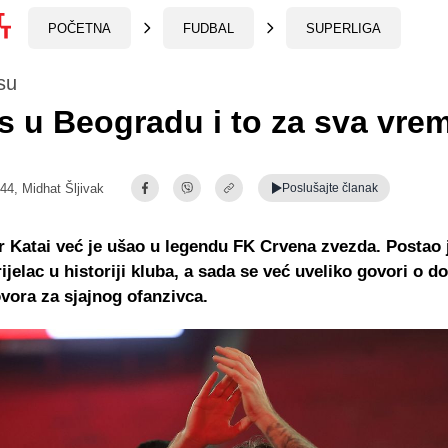
POČETNA
FUDBAL
SUPERLIGA
su
s u Beogradu i to za sva vre
:44,
Midhat Šljivak
Poslušajte
članak
 Katai već je ušao u legendu FK Crvena zvezda. Postao 
rijelac u historiji kluba, a sada se već uveliko govori o d
vora za sjajnog ofanzivca.