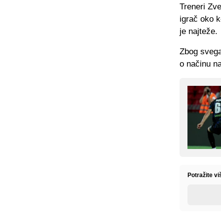
Treneri Zve
igrač oko k
je najteže.
Zbog svega
o načinu na
Potražite vi