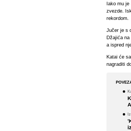
Iako mu je 
zvezde. Isk
rekordom.
Jučer je s 
Džajića na 
a ispred n
Katai će sa
nagraditi d
POVEZ
Ka
K
A
Iz
'
i