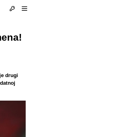
Otvori profil
Otvori meni
mena!
je drugi
odatnoj