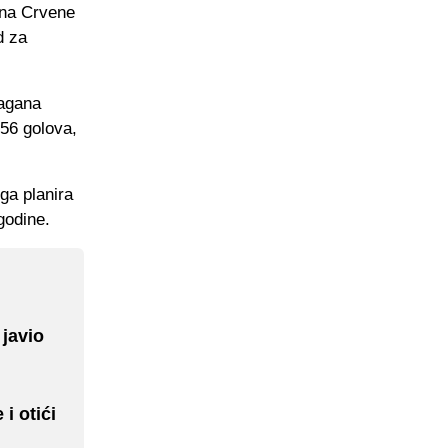
lina Crvene
d za
ragana
156 golova,
ga planira
godine.
 javio
i otići