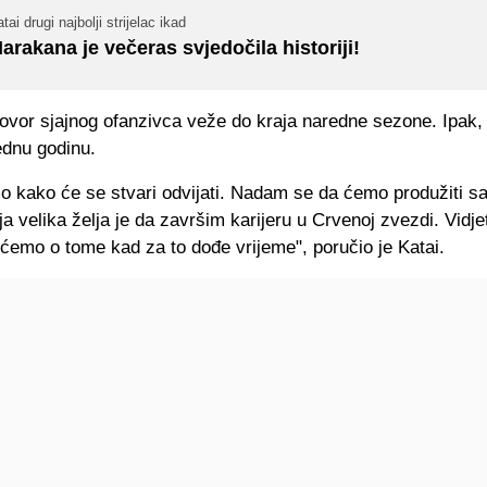
tai drugi najbolji strijelac ikad
arakana je večeras svjedočila historiji!
govor sjajnog ofanzivca veže do kraja naredne sezone. Ipak,
jednu godinu.
o kako će se stvari odvijati. Nadam se da ćemo produžiti sa
a velika želja je da završim karijeru u Crvenoj zvezdi. Vidj
 ćemo o tome kad za to dođe vrijeme", poručio je Katai.