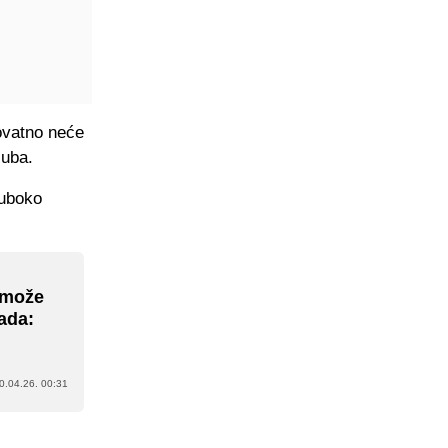
rovatno neće
luba.
Duboko
s može
rada:
0.04.26. 00:31