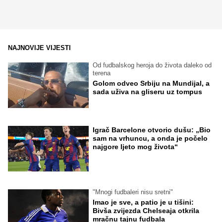
NAJNOVIJE VIJESTI
Od fudbalskog heroja do života daleko od
terena
Golom odveo Srbiju na Mundijal, a
sada uživa na gliseru uz tompus
Igrač Barcelone otvorio dušu: „Bio
sam na vrhuncu, a onda je počelo
najgore ljeto mog života“
"Mnogi fudbaleri nisu sretni"
Imao je sve, a patio je u tišini:
Bivša zvijezda Chelseaja otkrila
mračnu tajnu fudbala