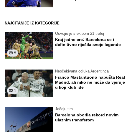
NAJČITANIJE IZ KATEGORIJE
Osvojio je s ekipom 21 trofej
Kraj jedne ere: Barcelona se i
definitivno riješila svoje legende
5
Neočekivana odluka Argentinca
Franco Mastantuono napušta Real
Madrid, ali niko ne može da vjeruje
u koji klub ide
1
Jačaju tim
Barcelona oborila rekord novim
ulaznim transferom