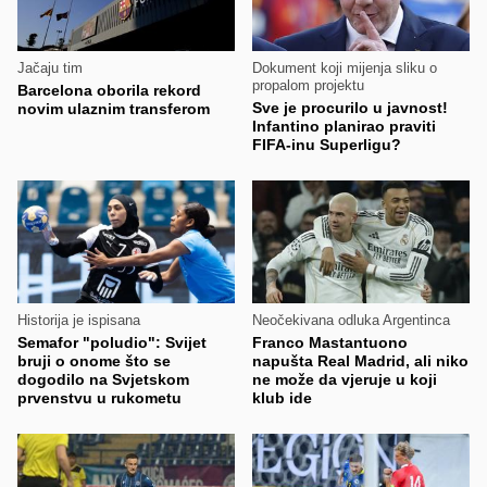
Jačaju tim
Dokument koji mijenja sliku o
propalom projektu
Barcelona oborila rekord
Sve je procurilo u javnost!
novim ulaznim transferom
Infantino planirao praviti
FIFA-inu Superligu?
Historija je ispisana
Neočekivana odluka Argentinca
Semafor "poludio": Svijet
Franco Mastantuono
bruji o onome što se
napušta Real Madrid, ali niko
dogodilo na Svjetskom
ne može da vjeruje u koji
prvenstvu u rukometu
klub ide