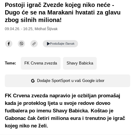
Postoji igrač Zvezde kojeg niko neće -
Dugo će se na Marakani hvatati za glavu
zbog silnih miliona!
09.04.26. - 16:25,
Midhat Šljivak
Poslušajte
članak
Teme:
FK Crvena zvezda
Shavy Babicka
Dodajte SportSport u vaš Google izbor
FK Crvena zvezda napravio je ozbiljan promašaj
kada je proteklog ljeta u svoje redove doveo
fudbalera po imenu Shavy Babicka. Koštao je
Gabonac čak četiri miliona eura i trenutno je igrač
kojeg niko ne želi.