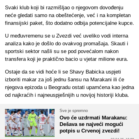
Svaki klub koji bi razmišljao o njegovom dovođenju
neće gledati samo na obeštećenje, već i na kompletan
finansijski paket, što dodatno odbija potencijalne kupce.
U međuvremenu se u Zvezdi već uveliko vodi interna
analiza kako je došlo do ovakvog promašaja. Skauti i
sportski sektor našli su se pod povećalom nakon
transfera koji je praktično bacio u vjetar milione eura.
Ostaje da se vidi hoće li se Shavy Babicka uspjeti
izboriti makar za još jednu šansu na Marakani ili će
njegova epizoda u Beogradu ostati upamćena kao jedna
od najkraćih i najneuspješnijih u novijoj historiji kluba.
Sve je spremno
Ovo će uzdrmati Marakanu:
Dešava se najveći mogući
potpis u Crvenoj zvezdi!