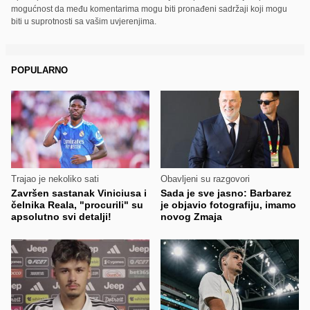
mogućnost da među komentarima mogu biti pronađeni sadržaji koji mogu
biti u suprotnosti sa vašim uvjerenjima.
POPULARNO
Trajao je nekoliko sati
Obavljeni su razgovori
Završen sastanak Viniciusa i
Sada je sve jasno: Barbarez
čelnika Reala, "procurili" su
je objavio fotografiju, imamo
apsolutno svi detalji!
novog Zmaja