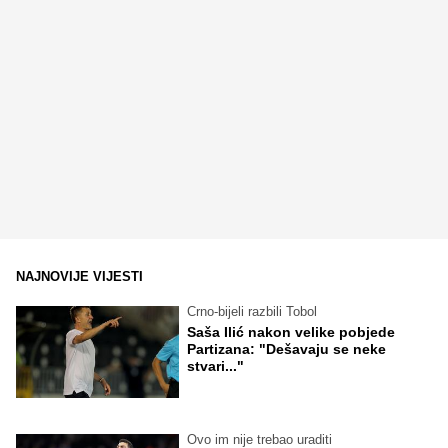
NAJNOVIJE VIJESTI
Crno-bijeli razbili Tobol
Saša Ilić nakon velike pobjede
Partizana: "Dešavaju se neke
stvari..."
Ovo im nije trebao uraditi