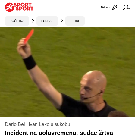
Prijava
Otvori profi
Ot
POČETNA
FUDBAL
1. HNL
Dario Bel i Ivan Leko u sukobu
Incident na poluvremenu, sudac žrtva