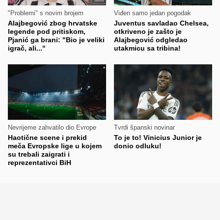
"Problemi" s novim brojem
Viđen samo jedan pogodak
Alajbegović zbog hrvatske
Juventus savladao Chelsea,
legende pod pritiskom,
otkriveno je zašto je
Pjanić ga brani: "Bio je veliki
Alajbegović odgledao
igrač, ali..."
utakmicu sa tribina!
Nevrijeme zahvatilo dio Evrope
Tvrdi španski novinar
Haotične scene i prekid
To je to! Vinicius Junior je
meča Evropske lige u kojem
donio odluku!
su trebali zaigrati i
reprezentativci BiH