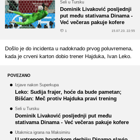
Seli u Tursku
Dominik Livaković posljednji
put među stativama Dinama -
Već večeras pakuje kofere
1
15.07.23. 22:55
Došlo je do incidenta u nadoknado prvog poluvremena,
kada je crveni karton dobio trener Hajduka, Ivan Leko.
POVEZANO
Izjave nakon Superkupa
Leko: Sudija frajer, hoće da bude pametan;
Bišćan: Meč protiv Hajduka pravi trening
Seli u Tursku
Dominik Livaković posljednji put među
stativama Dinama - Već večeras pakuje kofere
Utakmica igrana na Maksimiru
U vatrenom hrvatskom derbiju Dinamo slavio