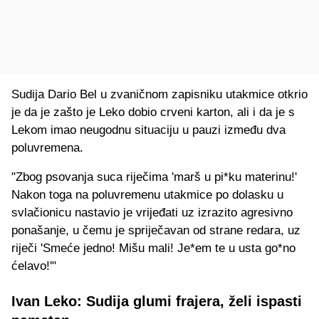
Sudija Dario Bel u zvaničnom zapisniku utakmice otkrio
je da je zašto je Leko dobio crveni karton, ali i da je s
Lekom imao neugodnu situaciju u pauzi između dva
poluvremena.
"Zbog psovanja suca riječima 'marš u pi*ku materinu!'
Nakon toga na poluvremenu utakmice po dolasku u
svlačionicu nastavio je vrijeđati uz izrazito agresivno
ponašanje, u čemu je spriječavan od strane redara, uz
riječi 'Smeće jedno! Mišu mali! Je*em te u usta go*no
ćelavo!'"
Ivan Leko: Sudija glumi frajera, želi ispasti