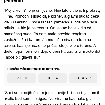
pametan
"Moj crveni? To je smiješno. Nije bilo bitno je li prekršaj
ili ne. Pomoćni sudac daje korner, a glavni sudac čeka
20-30 sekundi i hoće ispasti pametan. Onda on vraća
odluku, a bio je na centru. On je kao bolje vidio od
pomoćnog suca. Ja sam malo previše reagirao,
zasluženi žuti karton. Ja mu ništa nisam rekao na
terenu, kasnije možemo pričati što je bilo u terenu. A
dođe frajer i on meni daje crveni karton. Glumi autoritet
i hoće biti glavni lik."
Potražite više informacija na temu HNL:
VIJESTI
TABELA
RASPORED
"Suci su u mojih šest mjeseci ovdje bili dobri, ja sam ih
hvalio kad sam ih stigao. Nervira me kad neko glumi
frajera. Za ovo se u Superkupu, treneru Hajduka, nikad