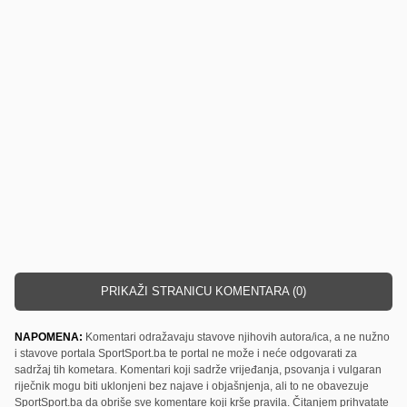
PRIKAŽI STRANICU KOMENTARA (0)
NAPOMENA:
Komentari odražavaju stavove njihovih autora/ica, a ne nužno
i stavove portala SportSport.ba te portal ne može i neće odgovarati za
sadržaj tih kometara. Komentari koji sadrže vrijeđanja, psovanja i vulgaran
riječnik mogu biti uklonjeni bez najave i objašnjenja, ali to ne obavezuje
SportSport.ba da obriše sve komentare koji krše pravila. Čitanjem prihvatate