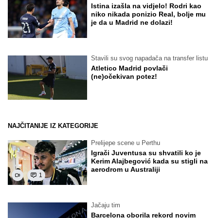
Istina izašla na vidjelo! Rodri kao
niko nikada ponizio Real, bolje mu
je da u Madrid ne dolazi!
Stavili su svog napadača na transfer listu
Atletico Madrid povlači
(ne)očekivan potez!
NAJČITANIJE IZ KATEGORIJE
Prelijepe scene u Perthu
Igrači Juventusa su shvatili ko je
Kerim Alajbegović kada su stigli na
aerodrom u Australiji
1
Jačaju tim
Barcelona oborila rekord novim