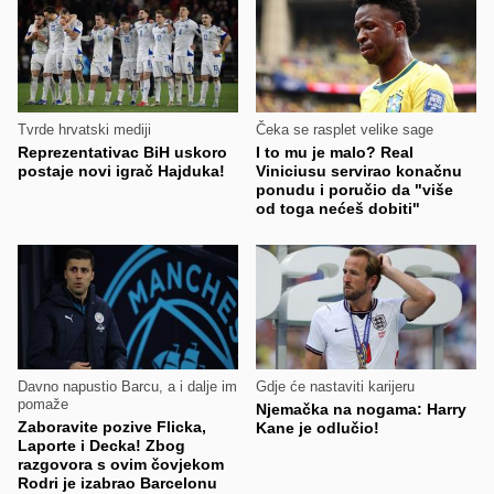
Tvrde hrvatski mediji
Čeka se rasplet velike sage
Reprezentativac BiH uskoro
I to mu je malo? Real
postaje novi igrač Hajduka!
Viniciusu servirao konačnu
ponudu i poručio da "više
od toga nećeš dobiti"
Davno napustio Barcu, a i dalje im
Gdje će nastaviti karijeru
pomaže
Njemačka na nogama: Harry
Zaboravite pozive Flicka,
Kane je odlučio!
Laporte i Decka! Zbog
razgovora s ovim čovjekom
Rodri je izabrao Barcelonu