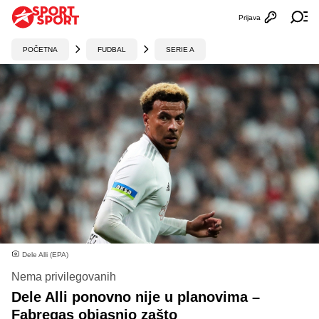
Prijava
Otvori profi
Ot
POČETNA
FUDBAL
SERIE A
Dele Alli (EPA)
Nema privilegovanih
Dele Alli ponovno nije u planovima –
Fabregas objasnio zašto