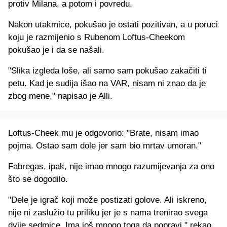
protiv Milana, a potom i povredu.
Nakon utakmice, pokušao je ostati pozitivan, a u poruci
koju je razmijenio s Rubenom Loftus-Cheekom
pokušao je i da se našali.
"Slika izgleda loše, ali samo sam pokušao zakačiti ti
petu. Kad je sudija išao na VAR, nisam ni znao da je
zbog mene," napisao je Alli.
Loftus-Cheek mu je odgovorio: "Brate, nisam imao
pojma. Ostao sam dole jer sam bio mrtav umoran."
Fabregas, ipak, nije imao mnogo razumijevanja za ono
što se dogodilo.
"Dele je igrač koji može postizati golove. Ali iskreno,
nije ni zaslužio tu priliku jer je s nama trenirao svega
dvije sedmice. Ima još mnogo toga da popravi," rekao