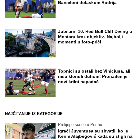
Barceloni dolaskom Rodrija
Jubilarni 10. Red Bull Cliff Diving u
Mostaru kroz objektiv: Najbolji
momenti u foto-priči
Topnici su ostali bez Viniciusa, ali
nisu klonuli duhom: Pronađen je
novi krilni napadač
NAJČITANIJE IZ KATEGORIJE
Prelijepe scene u Perthu
Igrači Juventusa su shvatili ko je
Kerim Alajbegović kada su stigli na