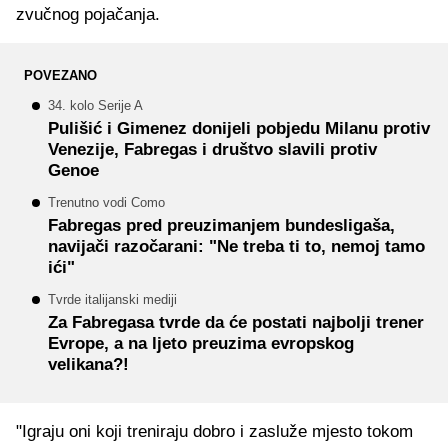
zvučnog pojačanja.
POVEZANO
34. kolo Serije A
Pulišić i Gimenez donijeli pobjedu Milanu protiv
Venezije, Fabregas i društvo slavili protiv
Genoe
Trenutno vodi Como
Fabregas pred preuzimanjem bundesligaša,
navijači razočarani: "Ne treba ti to, nemoj tamo
ići"
Tvrde italijanski mediji
Za Fabregasa tvrde da će postati najbolji trener
Evrope, a na ljeto preuzima evropskog
velikana?!
"Igraju oni koji treniraju dobro i zasluže mjesto tokom