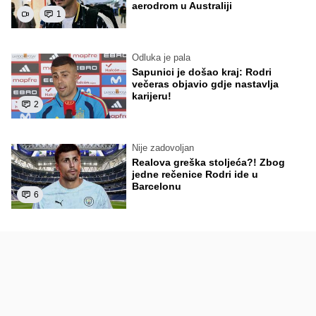
aerodrom u Australiji
1
Odluka je pala
Sapunici je došao kraj: Rodri
večeras objavio gdje nastavlja
karijeru!
2
Nije zadovoljan
Realova greška stoljeća?! Zbog
jedne rečenice Rodri ide u
Barcelonu
6