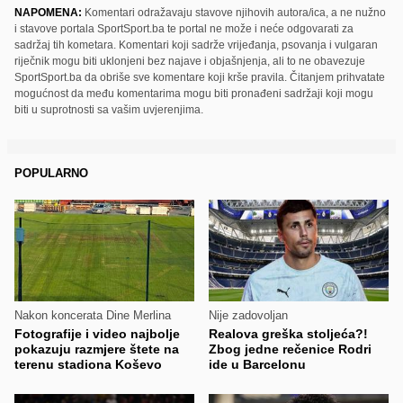
NAPOMENA:
Komentari odražavaju stavove njihovih autora/ica, a ne nužno
i stavove portala SportSport.ba te portal ne može i neće odgovarati za
sadržaj tih kometara. Komentari koji sadrže vrijeđanja, psovanja i vulgaran
riječnik mogu biti uklonjeni bez najave i objašnjenja, ali to ne obavezuje
SportSport.ba da obriše sve komentare koji krše pravila. Čitanjem prihvatate
mogućnost da među komentarima mogu biti pronađeni sadržaji koji mogu
biti u suprotnosti sa vašim uvjerenjima.
POPULARNO
Nakon koncerata Dine Merlina
Nije zadovoljan
Fotografije i video najbolje
Realova greška stoljeća?!
pokazuju razmjere štete na
Zbog jedne rečenice Rodri
terenu stadiona Koševo
ide u Barcelonu