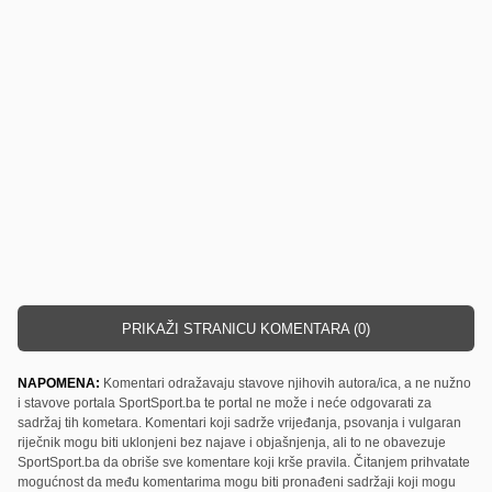
PRIKAŽI STRANICU KOMENTARA (0)
NAPOMENA:
Komentari odražavaju stavove njihovih autora/ica, a ne nužno
i stavove portala SportSport.ba te portal ne može i neće odgovarati za
sadržaj tih kometara. Komentari koji sadrže vrijeđanja, psovanja i vulgaran
riječnik mogu biti uklonjeni bez najave i objašnjenja, ali to ne obavezuje
SportSport.ba da obriše sve komentare koji krše pravila. Čitanjem prihvatate
mogućnost da među komentarima mogu biti pronađeni sadržaji koji mogu