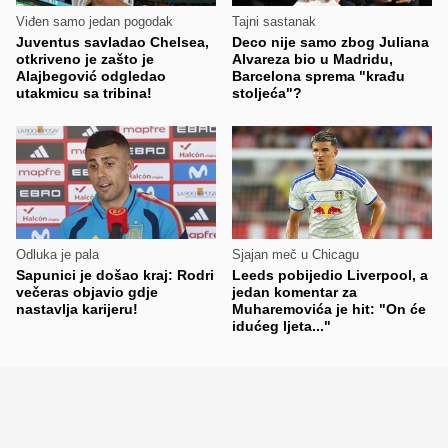
Viđen samo jedan pogodak
Tajni sastanak
Juventus savladao Chelsea,
Deco nije samo zbog Juliana
otkriveno je zašto je
Alvareza bio u Madridu,
Alajbegović odgledao
Barcelona sprema "krađu
utakmicu sa tribina!
stoljeća"?
Odluka je pala
Sjajan meč u Chicagu
Sapunici je došao kraj: Rodri
Leeds pobijedio Liverpool, a
večeras objavio gdje
jedan komentar za
nastavlja karijeru!
Muharemovića je hit: "On će
idućeg ljeta..."