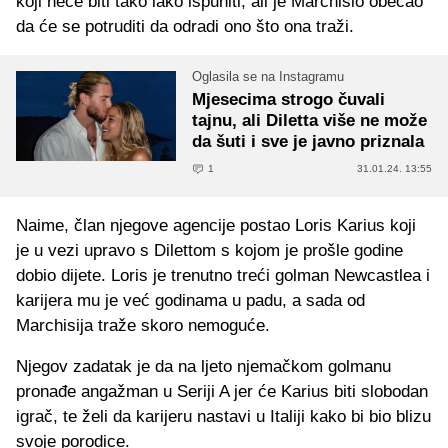
koji neće biti tako lako ispuniti, ali je Marchisio obećao
da će se potruditi da odradi ono što ona traži.
Oglasila se na Instagramu
Mjesecima strogo čuvali
tajnu, ali Diletta više ne može
da šuti i sve je javno priznala
1
31.01.24. 13:55
Naime, član njegove agencije postao Loris Karius koji
je u vezi upravo s Dilettom s kojom je prošle godine
dobio dijete. Loris je trenutno treći golman Newcastlea i
karijera mu je već godinama u padu, a sada od
Marchisija traže skoro nemoguće.
Njegov zadatak je da na ljeto njemačkom golmanu
pronađe angažman u Seriji A jer će Karius biti slobodan
igrač, te želi da karijeru nastavi u Italiji kako bi bio blizu
svoje porodice.