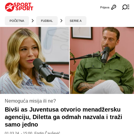
Prijava
Otvori profi
Ot
POČETNA
FUDBAL
SERIE A
Nemoguća misija ili ne?
Bivši as Juventusa otvorio menadžersku
agenciju, Diletta ga odmah nazvala i traži
samo jedno
01.03.24. - 15:00,
Endin Čaušević