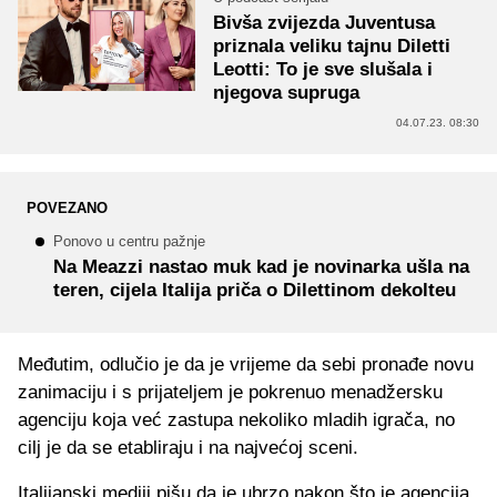
Bivša zvijezda Juventusa
priznala veliku tajnu Diletti
Leotti: To je sve slušala i
njegova supruga
04.07.23. 08:30
POVEZANO
Ponovo u centru pažnje
Na Meazzi nastao muk kad je novinarka ušla na
teren, cijela Italija priča o Dilettinom dekolteu
Međutim, odlučio je da je vrijeme da sebi pronađe novu
zanimaciju i s prijateljem je pokrenuo menadžersku
agenciju koja već zastupa nekoliko mladih igrača, no
cilj je da se etabliraju i na najvećoj sceni.
Italijanski mediji pišu da je ubrzo nakon što je agencija