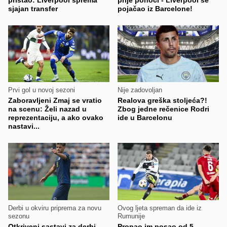
sjajan transfer
pojačao iz Barcelone!
Prvi gol u novoj sezoni
Nije zadovoljan
Zaboravljeni Zmaj se vratio
Realova greška stoljeća?!
na scenu: Želi nazad u
Zbog jedne rečenice Rodri
reprezentaciju, a ako ovako
ide u Barcelonu
nastavi...
Derbi u okviru priprema za novu
Ovog ljeta spreman da ide iz
sezonu
Rumunije
Otkriveni sastavi za derbi
Propao im posao od 5