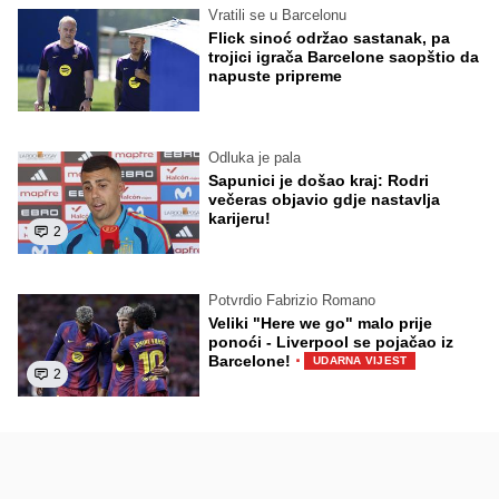
Vratili se u Barcelonu
Flick sinoć održao sastanak, pa
trojici igrača Barcelone saopštio da
napuste pripreme
Odluka je pala
Sapunici je došao kraj: Rodri
večeras objavio gdje nastavlja
karijeru!
2
Potvrdio Fabrizio Romano
Veliki "Here we go" malo prije
ponoći - Liverpool se pojačao iz
·
Barcelone!
UDARNA VIJEST
2