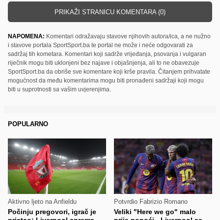
PRIKAŽI STRANICU KOMENTARA (0)
NAPOMENA:
Komentari odražavaju stavove njihovih autora/ica, a ne nužno
i stavove portala SportSport.ba te portal ne može i neće odgovarati za
sadržaj tih kometara. Komentari koji sadrže vrijeđanja, psovanja i vulgaran
riječnik mogu biti uklonjeni bez najave i objašnjenja, ali to ne obavezuje
SportSport.ba da obriše sve komentare koji krše pravila. Čitanjem prihvatate
mogućnost da među komentarima mogu biti pronađeni sadržaji koji mogu
biti u suprotnosti sa vašim uvjerenjima.
POPULARNO
Aktivno ljeto na Anfieldu
Potvrdio Fabrizio Romano
Počinju pregovori, igrač je
Veliki "Here we go" malo
pristao: Liverpool sprema
prije ponoći - Liverpool se