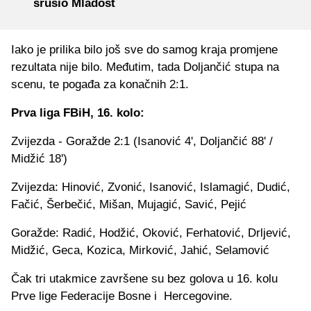
srušio Mladost
Iako je prilika bilo još sve do samog kraja promjene
rezultata nije bilo. Međutim, tada Doljančić stupa na
scenu, te pogađa za konačnih 2:1.
Prva liga FBiH, 16. kolo:
Zvijezda - Goražde 2:1 (Isanović 4', Doljančić 88' /
Midžić 18')
Zvijezda: Hinović, Zvonić, Isanović, Islamagić, Dudić,
Fačić, Šerbečić, Mišan, Mujagić, Savić, Pejić
Goražde: Radić, Hodžić, Oković, Ferhatović, Drljević,
Midžić, Geca, Kozica, Mirković, Jahić, Selamović
Čak tri utakmice završene su bez golova u 16. kolu
Prve lige Federacije Bosne i Hercegovine.