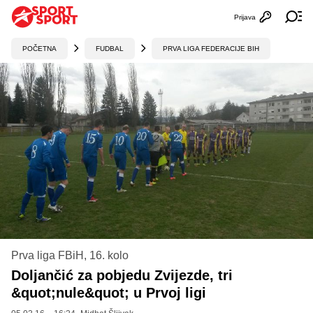
Prijava
Otvori profi
Ot
POČETNA
FUDBAL
PRVA LIGA FEDERACIJE BIH
Prva liga FBiH, 16. kolo
Doljančić za pobjedu Zvijezde, tri
&quot;nule&quot; u Prvoj ligi