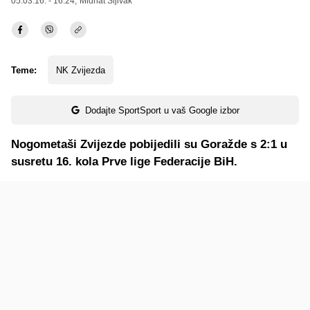
05.03.16. - 16:24,
Midhat Šljivak
Teme:
NK Zvijezda
Dodajte SportSport u vaš Google izbor
Nogometaši Zvijezde pobijedili su Goražde s 2:1 u
susretu 16. kola Prve lige Federacije BiH.