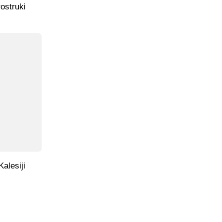
rostruki
alesiji