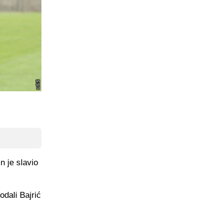
 je slavio
dali Bajrić