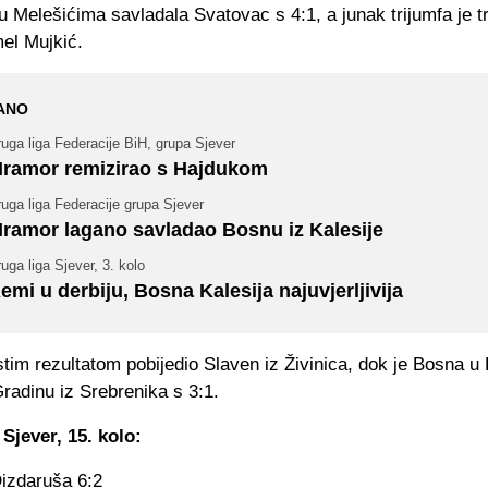
u Melešićima savladala Svatovac s 4:1, a junak trijumfa je t
mel Mujkić.
ANO
uga liga Federacije BiH, grupa Sjever
ramor remizirao s Hajdukom
uga liga Federacije grupa Sjever
ramor lagano savladao Bosnu iz Kalesije
uga liga Sjever, 3. kolo
emi u derbiju, Bosna Kalesija najuvjerljivija
stim rezultatom pobijedio Slaven iz Živinica, dok je Bosna u K
Gradinu iz Srebrenika s 3:1.
 Sjever, 15. kolo:
izdaruša 6:2