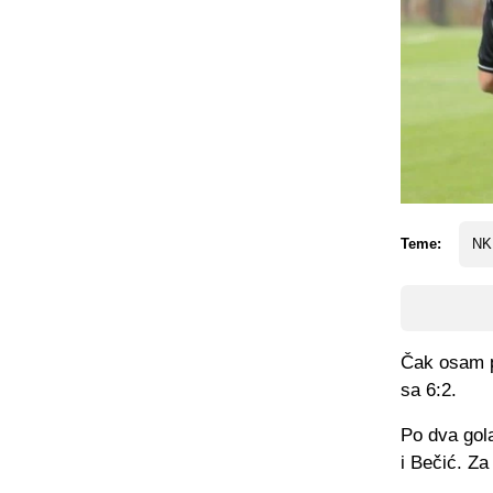
Teme:
NK
Čak osam p
sa 6:2.
Po dva gola
i Bečić. Z