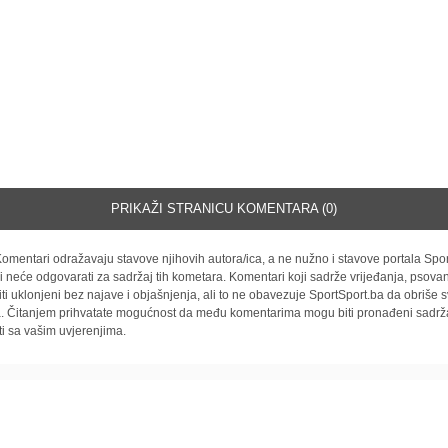
PRIKAŽI STRANICU KOMENTARA (0)
omentari odražavaju stavove njihovih autora/ica, a ne nužno i stavove portala Spor
i neće odgovarati za sadržaj tih kometara. Komentari koji sadrže vrijeđanja, psovan
iti uklonjeni bez najave i objašnjenja, ali to ne obavezuje SportSport.ba da obriše
la. Čitanjem prihvatate mogućnost da među komentarima mogu biti pronađeni sadrža
ti sa vašim uvjerenjima.