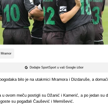
 Mramor
Dodajte SportSport u vaš Google izbor
ogodaka bilo je na utakmici Mramora i Dizdaruše, a domaćin
 u ovom meču postigli su Džanić i Kamerić, a po jedan su do
a goste su pogađali Čaušević i Memišević.