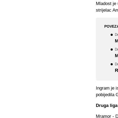
Mladost je 
strijelac A
POVEZ
Dr
M
Dr
M
Dr
R
Ingram je i
pobijedila 
Druga liga
Mramor - D