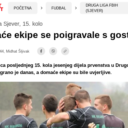
DRUGA LIGA FBIH
POČETNA
FUDBAL
(SJEVER)
a Sjever, 15. kolo
e ekipe se poigravale s gos
:44,
Midhat Šljivak
ca posljednjeg 15. kola jesenjeg dijela prvenstva u Drugo
igrano je danas, a domaće ekipe su bile uvjerljive.