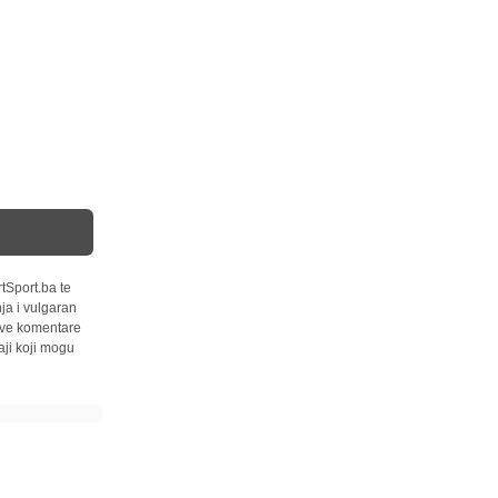
tSport.ba te
ja i vulgaran
 sve komentare
ji koji mogu