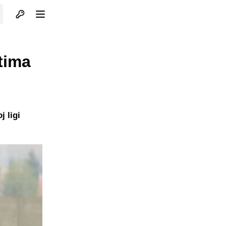
Otvori profil
Otvori meni
tima
j ligi