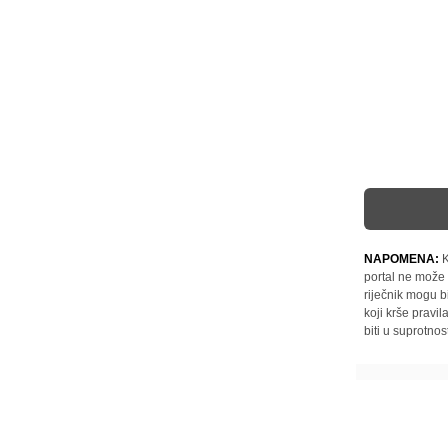
NAPOMENA:
K
portal ne može 
riječnik mogu b
koji krše pravi
biti u suprotnos