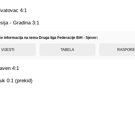
Svatovac 4:1
sija - Gradina 3:1
še informacija na temu Druga liga Federacije BiH - Sjever:
VIJESTI
TABELA
RASPOR
laven 4:1
luk 0:1 (prekid)