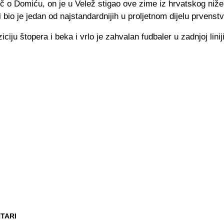
eč o Domiću, on je u Velež stigao ove zime iz hrvatskog niže
 bio je jedan od najstandardnijih u proljetnom dijelu prvenstv
ciju štopera i beka i vrlo je zahvalan fudbaler u zadnjoj liniji
TARI