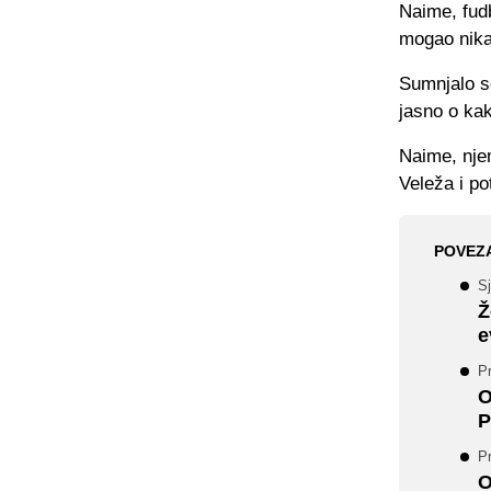
Naime, fudb
mogao nika
Sumnjalo s
jasno o ka
Naime, njem
Veleža i po
POVEZ
Sj
Ž
e
P
O
P
P
O