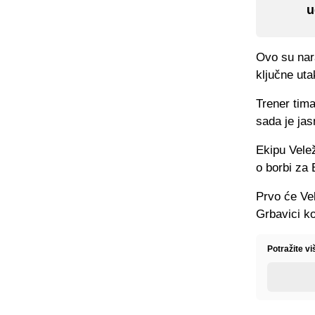
u
Ovo su nar
ključne ut
Trener tima
sada je jas
Ekipu Vele
o borbi za
Prvo će Ve
Grbavici ko
Potražite v