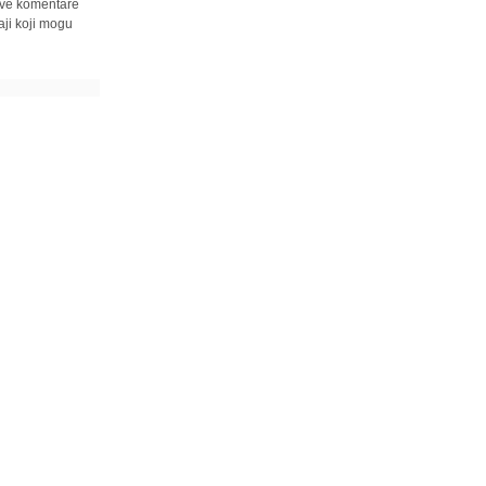
 sve komentare
ji koji mogu