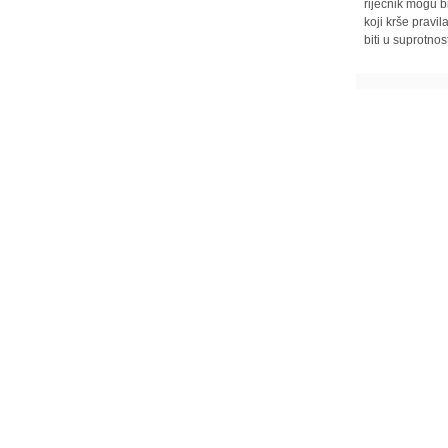
riječnik mogu b
koji krše pravi
biti u suprotnos