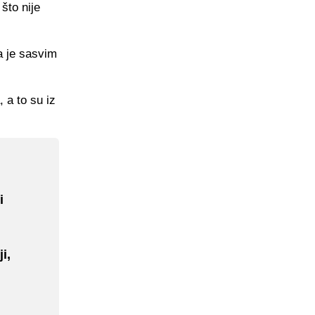
što nije
a je sasvim
 a to su iz
i
i,