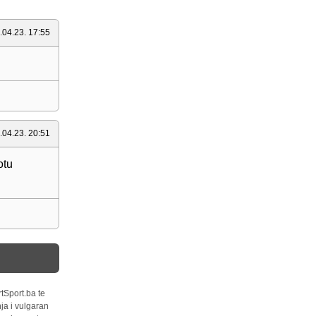
.04.23. 17:55
.04.23. 20:51
otu
tSport.ba te
ja i vulgaran