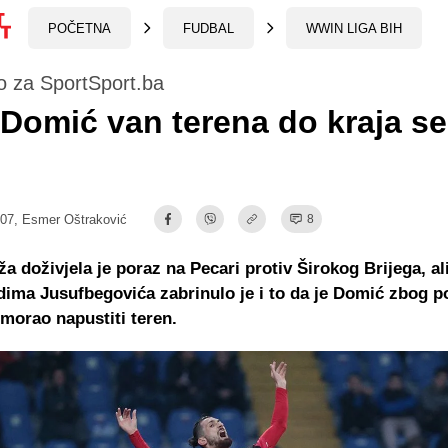
POČETNA
FUDBAL
WWIN LIGA BIH
o za SportSport.ba
Domić van terena do kraja s
:07,
Esmer Oštraković
8
ža doživjela je poraz na Pecari protiv Širokog Brijega, al
ima Jusufbegovića zabrinulo je i to da je Domić zbog p
 morao napustiti teren.