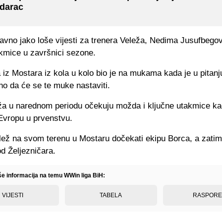
darac
avno jako loše vijesti za trenera Veleža, Nedima Jusufbegov
akmice u završnici sezone.
 iz Mostara iz kola u kolo bio je na mukama kada je u pitanj
no da će se te muke nastaviti.
ža u narednom periodu očekuju možda i ključne utakmice kad
 Evropu u prvenstvu.
lež na svom terenu u Mostaru dočekati ekipu Borca, a zatim
d Željezničara.
iše informacija na temu WWin liga BiH:
VIJESTI
TABELA
RASPOR