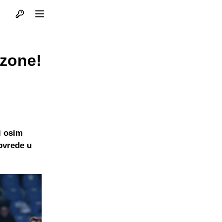
Otvori profil
Otvori meni
ezone!
i osim
ovrede u