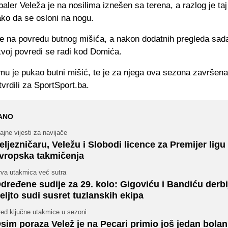
aler Veleža je na nosilima iznešen sa terena, a razlog je taj 
ko da se osloni na nogu.
e na povredu butnog mišića, a nakon dodatnih pregleda sad
kvoj povredi se radi kod Domića.
u je pukao butni mišić, te je za njega ova sezona završena,
tvrdili za SportSport.ba.
ANO
ajne vijesti za navijače
eljezničaru, Veležu i Slobodi licence za Premijer ligu 
vropska takmičenja
rva utakmica već sutra
dređene sudije za 29. kolo: Gigoviću i Bandiću derbij
eljto sudi susret tuzlanskih ekipa
red ključne utakmice u sezoni
sim poraza Velež je na Pecari primio još jedan bolan