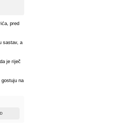
ića, pred
u sastav, a
a je riječ
 gostuju na
ED