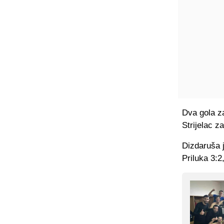
Dva gola za
Strijelac z
Dizdaruša j
Priluka 3:2