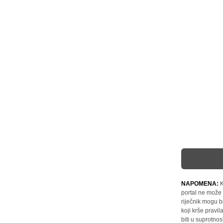
NAPOMENA:
K
portal ne može 
riječnik mogu b
koji krše pravi
biti u suprotnos