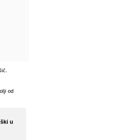
šić.
lji od
uški u