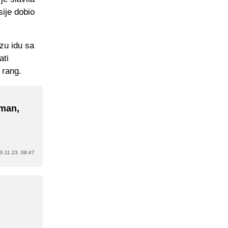
sije dobio
zu idu sa
ati
 rang.
gman,
0.11.23. 08:47