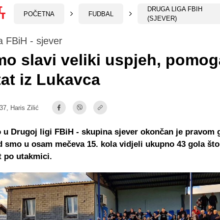
DRUGA LIGA FBIH
POČETNA
FUDBAL
(SJEVER)
a FBiH - sjever
o slavi veliki uspjeh, pomo
tat iz Lukavca
:37,
Haris Zilić
o u Drugoj ligi FBiH - skupina sjever okončan je pravom 
d smo u osam mečeva 15. kola vidjeli ukupno 43 gola što
t po utakmici.