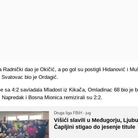
 Radnički dao je Okičić, a po gol su postigli Hidanović i Mu
a Svatovac bio je Ordagić.
e sa 4:2 savladala Mladost iz Kikača, Omladinac 68 bio je bo
, Napredak i Bosna Mionica remizirali su 2:2.
Druga liga FBiH - jug
Višići slavili u Međugorju, Ljub
Čapljini stigao do jesenje titule