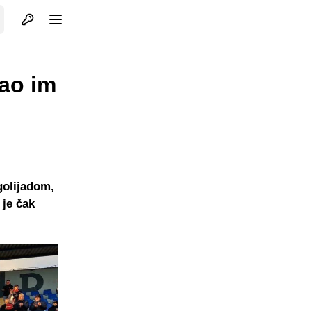
Otvori profil
Otvori meni
gao im
golijadom,
 je čak