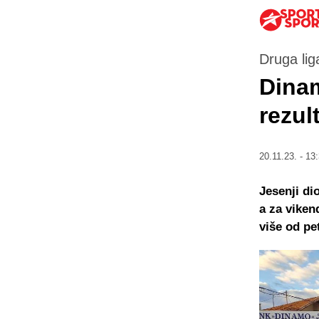
Druga lig
Dinam
rezul
20.11.23. - 13
Jesenji di
a za viken
više od pe