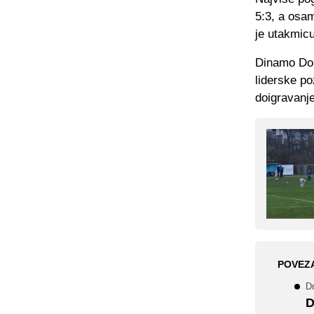
5:3, a osam
je utakmicu
Dinamo Don
liderske poz
doigravanje
POVEZ
D
D