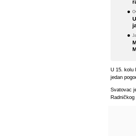
r
O
U
j
J
M
M
U 15. kolu
jedan pogod
Svatovac je
Radničkog 