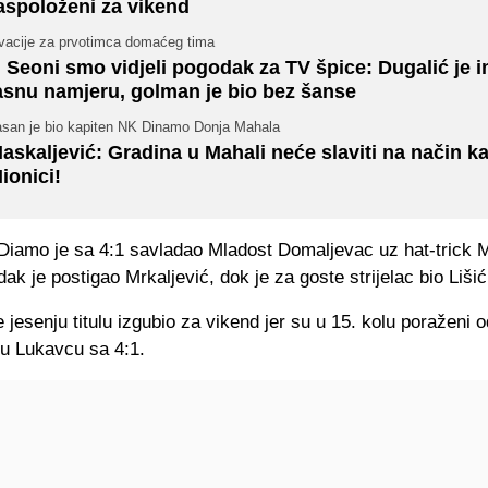
aspoloženi za vikend
vacije za prvotimca domaćeg tima
 Seoni smo vidjeli pogodak za TV špice: Dugalić je 
asnu namjeru, golman je bio bez šanse
asan je bio kapiten NK Dinamo Donja Mahala
askaljević: Gradina u Mahali neće slaviti na način k
ionici!
 Diamo je sa 4:1 savladao Mladost Domaljevac uz hat-trick 
ak je postigao Mrkaljević, dok je za goste strijelac bio Lišić
 jesenju titulu izgubio za vikend jer su u 15. kolu poraženi o
u Lukavcu sa 4:1.