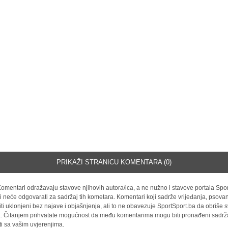
PRIKAŽI STRANICU KOMENTARA (0)
omentari odražavaju stavove njihovih autora/ica, a ne nužno i stavove portala Spor
i neće odgovarati za sadržaj tih kometara. Komentari koji sadrže vrijeđanja, psovan
iti uklonjeni bez najave i objašnjenja, ali to ne obavezuje SportSport.ba da obriše
la. Čitanjem prihvatate mogućnost da među komentarima mogu biti pronađeni sadrža
ti sa vašim uvjerenjima.