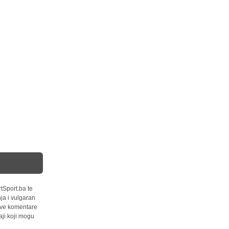
tSport.ba te
ja i vulgaran
 sve komentare
ji koji mogu