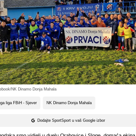
book/NK Dinamo Donja Mahala
ga liga FBiH - Sjever
NK Dinamo Donja Mahala
Dodajte SportSport u vaš Google izbor
odaka smo vidjeli u duelu Orahovice i Sloge, domaća ekipa j