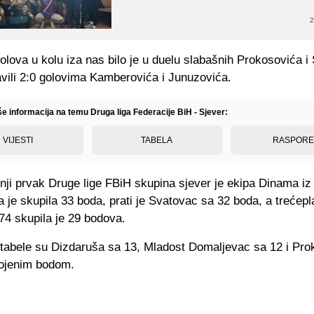
2
lova u kolu iza nas bilo je u duelu slabašnih Prokosovića i
avili 2:0 golovima Kamberovića i Junuzovića.
še informacija na temu Druga liga Federacije BiH - Sjever:
VIJESTI
TABELA
RASPOR
nji prvak Druge lige FBiH skupina sjever je ekipa Dinama iz
 je skupila 33 boda, prati je Svatovac sa 32 boda, a trećepl
74 skupila je 29 bodova.
 tabele su Dizdaruša sa 13, Mladost Domaljevac sa 12 i Pro
ojenim bodom.