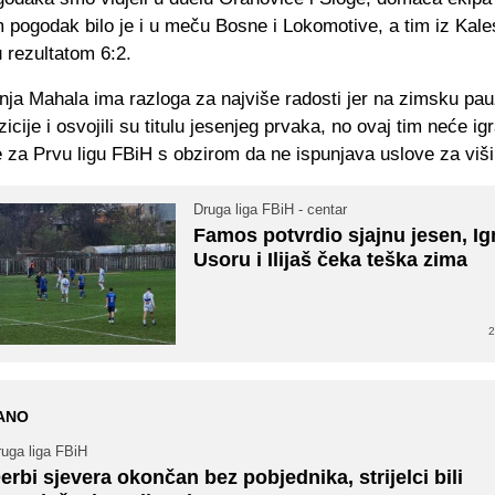
 pogodak bilo je i u meču Bosne i Lokomotive, a tim iz Kale
 rezultatom 6:2.
ja Mahala ima razloga za najviše radosti jer na zimsku pau
icije i osvojili su titulu jesenjeg prvaka, no ovaj tim neće igr
 za Prvu ligu FBiH s obzirom da ne ispunjava uslove za viši
Druga liga FBiH - centar
Famos potvrdio sjajnu jesen, I
Usoru i Ilijaš čeka teška zima
2
ANO
ruga liga FBiH
erbi sjevera okončan bez pobjednika, strijelci bili