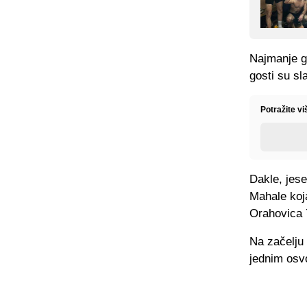
Najmanje go
gosti su sl
Potražite vi
Dakle, jese
Mahale koja
Orahovica 
Na začelju
jednim osv