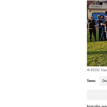
FOTO: Face
Teme:
Dru
Najviše pog