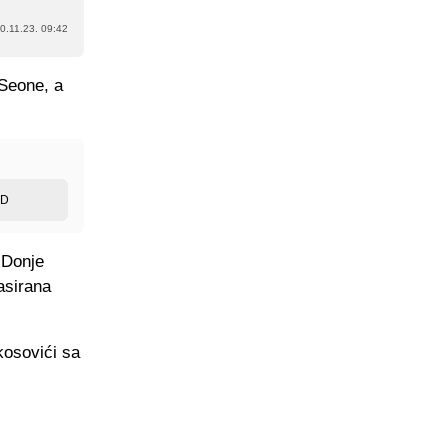
0.11.23. 09:42
 Seone, a
ED
 Donje
asirana
kosovići sa