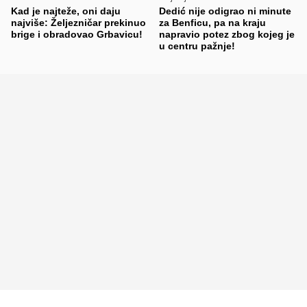
Kad je najteže, oni daju
Dedić nije odigrao ni minute
najviše: Željezničar prekinuo
za Benficu, pa na kraju
brige i obradovao Grbavicu!
napravio potez zbog kojeg je
u centru pažnje!