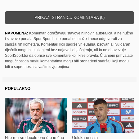
PRIKAŽI STRANICU KOMENTARA (0)
NAPOMENA:
Komentari odražavaju stavove njihovih autora/ica, a ne nužno
i stavove portala SportSport.ba te portal ne može i neće odgovarati za
sadržaj tih kometara. Komentari koji sadrže vrijeđanja, psovanja i vulgaran
riječnik mogu biti uklonjeni bez najave i objašnjenja, ali to ne obavezuje
SportSport.ba da obriše sve komentare koji krše pravila. Čitanjem prihvatate
mogućnost da među komentarima mogu biti pronađeni sadržaji koji mogu
biti u suprotnosti sa vašim uvjerenjima.
POPULARNO
Nije mu se dopalo ono što je čuo
Odluka je pala