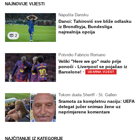
NAJNOVIJE VIJESTI
Napušta Dansku
Danci: Tahirović sve bliže odlasku
iz Brondbyja, Bundesliga
najrealnija opcija
2
Potvrdio Fabrizio Romano
Veliki "Here we go" malo prije
ponoći - Liverpool se pojačao iz
·
Barcelone!
UDARNA VIJEST
Tokom duela Sheriff - St. Gallen
Sramota za kompletnu naciju: UEFA
delegat jučer snimao žene uz
neprimjerene komentare
NAJČITANIJE IZ KATEGORIJE