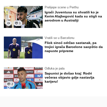
Prelijepe scene u Perthu
Igrači Juventusa su shvatili ko je
Kerim Alajbegović kada su stigli na
aerodrom u Australiji
1
Vratili se u Barcelonu
Flick sinoć održao sastanak, pa
trojici igrača Barcelone saopštio da
napuste pripreme
Odluka je pala
Sapunici je došao kraj: Rodri
večeras objavio gdje nastavlja
karijeru!
2