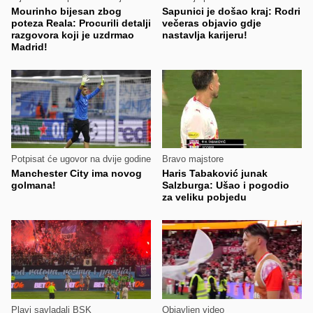
Mourinho bijesan zbog
Sapunici je došao kraj: Rodri
poteza Reala: Procurili detalji
večeras objavio gdje
razgovora koji je uzdrmao
nastavlja karijeru!
Madrid!
Potpisat će ugovor na dvije godine
Bravo majstore
Manchester City ima novog
Haris Tabaković junak
golmana!
Salzburga: Ušao i pogodio
za veliku pobjedu
Plavi savladali BSK
Objavljen video